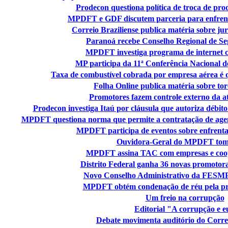
Prodecon questiona política de troca de pro
MPDFT e GDF discutem parceria para enfrenta
Correio Braziliense publica matéria sobre j
Paranoá recebe Conselho Regional de Se
MPDFT investiga programa de internet c
MP participa da 11ª Conferência Nacional 
Taxa de combustível cobrada por empresa aérea é 
Folha Online publica matéria sobre to
Promotores fazem controle externo da at
Prodecon investiga Itaú por cláusula que autoriza débito
MPDFT questiona norma que permite a contratação de agen
MPDFT participa de eventos sobre enfrent
Ouvidora-Geral do MPDFT tom
MPDFT assina TAC com empresas e coope
Distrito Federal ganha 36 novas promotora
Novo Conselho Administrativo da FESM
MPDFT obtém condenação de réu pela prát
Um freio na corrupção
Editorial "A corrupção e e
Debate movimenta auditório do Correi