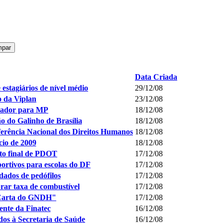
mpar
Data Criada
 estagiários de nível médio
29/12/08
 da Viplan
23/12/08
mador para MP
18/12/08
ão do Galinho de Brasília
18/12/08
erência Nacional dos Direitos Humanos
18/12/08
io de 2009
18/12/08
xto final de PDOT
17/12/08
ortivos para escolas do DF
17/12/08
dados de pedófilos
17/12/08
ar taxa de combustível
17/12/08
 "Carta do GNDH"
17/12/08
ente da Finatec
16/12/08
os à Secretaria de Saúde
16/12/08