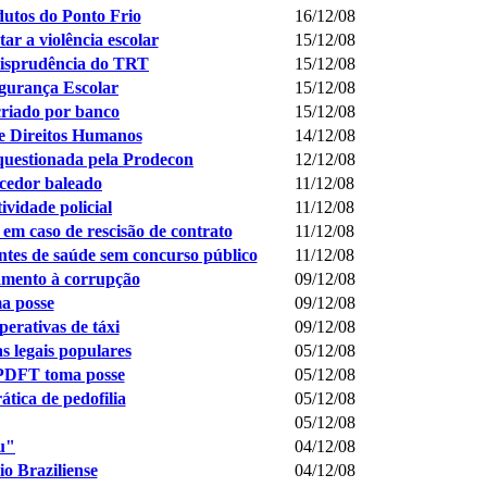
dutos do Ponto Frio
16/12/08
r a violência escolar
15/12/08
urisprudência do TRT
15/12/08
gurança Escolar
15/12/08
riado por banco
15/12/08
de Direitos Humanos
14/12/08
questionada pela Prodecon
12/12/08
rcedor baleado
11/12/08
ividade policial
11/12/08
 em caso de rescisão de contrato
11/12/08
tes de saúde sem concurso público
11/12/08
amento à corrupção
09/12/08
a posse
09/12/08
rativas de táxi
09/12/08
s legais populares
05/12/08
PDFT toma posse
05/12/08
ica de pedofilia
05/12/08
05/12/08
u"
04/12/08
o Braziliense
04/12/08