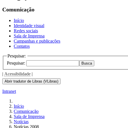
the
screen
Comunicação
reader
to
Início
help
Identidade visual
you
Redes sociais
navigate
Sala de Imprensa
and
Campanhas e publicações
interact
Contatos
with
the
Pesquisar:
content.
Pesquisar:
Busca
|
Acessibilidade
|
Abrir tradutor de Libras (VLibras)
Intranet
Início
Comunicação
Sala de Imprensa
Notícias
Notícias 2008