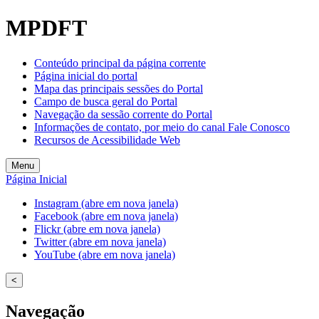
Welcome
MPDFT
to
All
in
Conteúdo principal da página corrente
One
Página inicial do portal
Accessibility
Mapa das principais sessões do Portal
screen
Campo de busca geral do Portal
reader.
Navegação da sessão corrente do Portal
To
Informações de contato, por meio do canal Fale Conosco
start
Recursos de Acessibilidade Web
the
All
Menu
in
Página Inicial
One
Accessibility
Instagram (abre em nova janela)
screen
Facebook (abre em nova janela)
reader,
Flickr (abre em nova janela)
press
Twitter (abre em nova janela)
"Ctrl
YouTube (abre em nova janela)
+
/".
<
This
shortcut
Navegação
activates