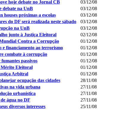
ove hoje debate no Jornal CB
03/12/08
de debate na UnB
03/12/08
 houses próximas a escolas
03/12/08
es do DF será realizada neste sábado
03/12/08
rrupção na UnB
03/12/08
o junto à Justiça Eleitoral
02/12/08
ia Mundial Contra a Corrupção
01/12/08
o e financiamento ao terrorismo
01/12/08
bre combate à corrupção
01/12/08
 fumantes passivos
01/12/08
érito Eleitoral
01/12/08
tiça Arbitral
01/12/08
planejar ocupação das cidades
28/11/08
ivas na vida urbana
27/11/08
olução urbanística
27/11/08
 de água no DF
27/11/08
eus diversos interesses
25/11/08