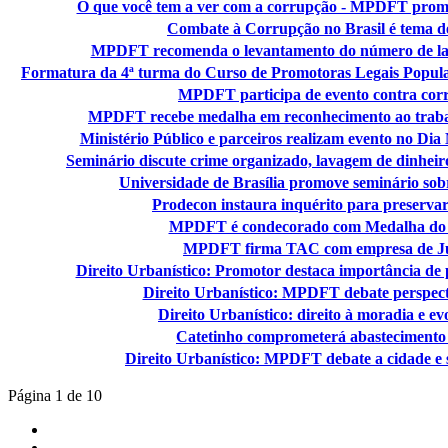
O que você tem a ver com a corrupção - MPDFT prom
Combate à Corrupção no Brasil é tema 
MPDFT recomenda o levantamento do número de lan
Formatura da 4ª turma do Curso de Promotoras Legais Popular
MPDFT participa de evento contra co
MPDFT recebe medalha em reconhecimento ao trabalh
Ministério Público e parceiros realizam evento no D
Seminário discute crime organizado, lavagem de dinheir
Universidade de Brasília promove seminário so
Prodecon instaura inquérito para preservar
MPDFT é condecorado com Medalha do M
MPDFT firma TAC com empresa de Jus
Direito Urbanístico: Promotor destaca importância de 
Direito Urbanístico: MPDFT debate perspect
Direito Urbanístico: direito à moradia e ev
Catetinho comprometerá abastecimento
Direito Urbanístico: MPDFT debate a cidade e s
Página 1 de 10