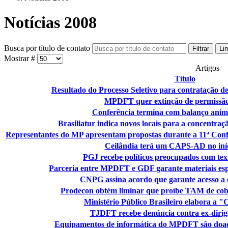
Notícias 2008
Busca por título de contato
Filtrar
Li
Mostrar #
Artigos
Título
Resultado do Processo Seletivo para contratação de
MPDFT quer extinção de permissão
Conferência termina com balanço ani
Brasiliatur indica novos locais para a concentraç
Representantes do MP apresentam propostas durante a 11ª Conf
Ceilândia terá um CAPS-AD no iníc
PGJ recebe políticos preocupados com te
Parceria entre MPDFT e GDF garante materiais esp
CNPG assina acordo que garante acesso a 
Prodecon obtém liminar que proíbe TAM de cobr
Ministério Público Brasileiro elabora a
TJDFT recebe denúncia contra ex-dirig
Equipamentos de informática do MPDFT são doad