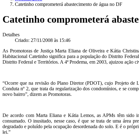
Catetinho comprometerá abastecimento de água no DF
Catetinho comprometerá abaste
Detalhes
Criado: 27/11/2008 às 15:46
As Promotoras de Justiça Marta Eliana de Oliveira e Kátia Christi
Habitacional Catetinho significa para a população do Distrito Federa
Distrito Federal e Territórios. A 4ª Prodema, em 2003, ajuizou ação c
“Ocorre que na revisão do Plano Diretor (PDOT), cujo Projeto de Le
Conduta nº 2, que trata da regularização dos condomínios, e se co
novo bairro”, dizem as Promotoras.
De acordo com Marta Eliana e Kátia Lemos, as APMs têm sido inva
consumado. O inusitado, nesse caso, é que se trata de uma área p
degradado e poluído pela ocupação desordenada do solo. E é o própri
lei.”