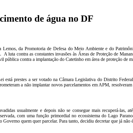
cimento de água no DF
na Lemos, da Promotoria de Defesa do Meio Ambiente e do Patrimônio
l. A luta contra as constantes invasões às Áreas de Proteção de Manan
ivil pública contra a implantação do Catetinho em área de proteção de 
i está prestes a ser votado na Câmara Legislativa do Distrito Feder
mprometeram a não implantar novos parcelamentos em APM, resolveram 
didas usualmente e depois não se consegue mais recuperá-las, até p
reservada, com uma função primordial no ecossistema do Lago Paranoá
o Governo quem quer parcelar. Para tanto, decidiu decretar que já nã