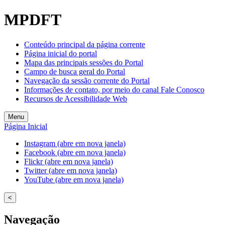
Welcome
MPDFT
to
All
in
Conteúdo principal da página corrente
One
Página inicial do portal
Accessibility
Mapa das principais sessões do Portal
screen
Campo de busca geral do Portal
reader.
Navegação da sessão corrente do Portal
To
Informações de contato, por meio do canal Fale Conosco
start
Recursos de Acessibilidade Web
the
All
Menu
in
Página Inicial
One
Accessibility
Instagram (abre em nova janela)
screen
Facebook (abre em nova janela)
reader,
Flickr (abre em nova janela)
press
Twitter (abre em nova janela)
"Ctrl
YouTube (abre em nova janela)
+
/".
<
This
shortcut
Navegação
activates