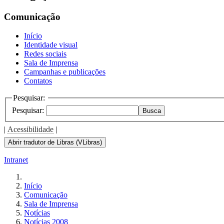
the
screen
Comunicação
reader
to
Início
help
Identidade visual
you
Redes sociais
navigate
Sala de Imprensa
and
Campanhas e publicações
interact
Contatos
with
the
Pesquisar:
content.
Pesquisar:
Busca
|
Acessibilidade
|
Abrir tradutor de Libras (VLibras)
Intranet
Início
Comunicação
Sala de Imprensa
Notícias
Notícias 2008