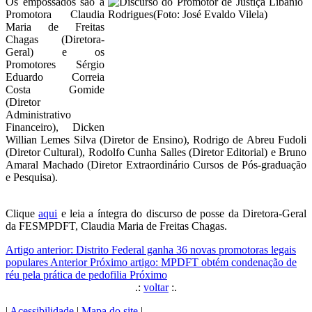
Os empossados são a
Promotora Claudia
Maria de Freitas
Chagas (Diretora-
Geral) e os
Promotores Sérgio
Eduardo Correia
Costa Gomide
(Diretor
Administrativo
Financeiro), Dicken
Willian Lemes Silva (Diretor de Ensino), Rodrigo de Abreu Fudoli
(Diretor Cultural), Rodolfo Cunha Salles (Diretor Editorial) e Bruno
Amaral Machado (Diretor Extraordinário Cursos de Pós-graduação
e Pesquisa).
Clique
aqui
e leia a íntegra do discurso de posse da Diretora-Geral
da FESMPDFT, Claudia Maria de Freitas Chagas.
Artigo anterior: Distrito Federal ganha 36 novas promotoras legais
populares
Anterior
Próximo artigo: MPDFT obtém condenação de
réu pela prática de pedofilia
Próximo
.:
voltar
:.
|
Acessibilidade
|
Mapa do site
|