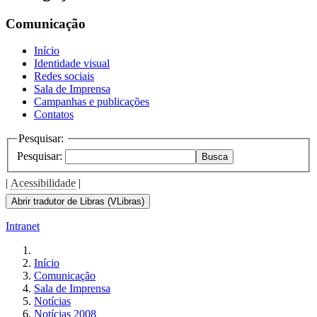
the
screen
Comunicação
reader
to
Início
help
Identidade visual
you
Redes sociais
navigate
Sala de Imprensa
and
Campanhas e publicações
interact
Contatos
with
the
Pesquisar:
content.
Pesquisar:
Busca
|
Acessibilidade
|
Abrir tradutor de Libras (VLibras)
Intranet
Início
Comunicação
Sala de Imprensa
Notícias
Notícias 2008