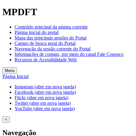
Welcome
MPDFT
to
All
in
Conteúdo principal da página corrente
One
Página inicial do portal
Accessibility
Mapa das principais sessões do Portal
screen
Campo de busca geral do Portal
reader.
Navegação da sessão corrente do Portal
To
Informações de contato, por meio do canal Fale Conosco
start
Recursos de Acessibilidade Web
the
All
Menu
in
Página Inicial
One
Accessibility
Instagram (abre em nova janela)
screen
Facebook (abre em nova janela)
reader,
Flickr (abre em nova janela)
press
Twitter (abre em nova janela)
"Ctrl
YouTube (abre em nova janela)
+
/".
<
This
shortcut
Navegação
activates