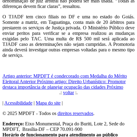
denominação de juiz arbitral não poderá ser mais usada. “Todas as
diferenças devem ficar claras”, ressaltou.
O TJADF tem cinco filiais no DF e uma no estado do Goiás.
Somente a matriz, em Taguatinga, conta mais de 20 árbitros para
prestarem os serviços de Justiça privada. O Ministério Público deve
enviar peritos para verificar se a empresa realizou as mudanças
exigidas pelo TAC. Uma multa de R$ 500 mil será aplicada ao
TJADF caso as determinações não sejam cumpridas. A Promotoria
ainda deverá investigar outras empresas voltadas para o mesmo tipo
de serviço.
Artigo anterior: MPDFT é condecorado com Medalha do Mérito
Eleitoral
Anterior
Próximo artigo: Direito Urbanístico: Promotor
destaca importância de planejar ocupação das cidades
Próximo
.:
voltar
:.
|
Acessibilidade
|
Mapa do site
|
© 2025 MPDFT - Todos os
direitos reservados
.
Endereço:
Eixo Monumental, Praça do Buriti, Lote 2, Sede do
MPDFT, Brasília-DF – CEP 70.091-900
Horário de funcionamento para atendimento ao público