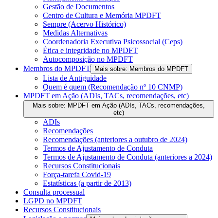
Gestão de Documentos
Centro de Cultura e Memória MPDFT
Sempre (Acervo Histórico)
Medidas Alternativas
Coordenadoria Executiva Psicossocial (Ceps)
Ética e integridade no MPDFT
Autocomposição no MPDFT
Membros do MPDFT
Mais sobre: Membros do MPDFT
Lista de Antiguidade
Quem é quem (Recomendação nº 10 CNMP)
MPDFT em Ação (ADIs, TACs, recomendações, etc)
Mais sobre: MPDFT em Ação (ADIs, TACs, recomendações,
etc)
ADIs
Recomendações
Recomendações (anteriores a outubro de 2024)
Termos de Ajustamento de Conduta
Termos de Ajustamento de Conduta (anteriores a 2024)
Recursos Constitucionais
Força-tarefa Covid-19
Estatísticas (a partir de 2013)
Consulta processual
LGPD no MPDFT
Recursos Constitucionais