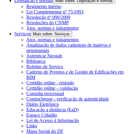
Legislação e normas
Mais sobre: Legislação e normas
Regimento interno
Lei Complementar nº 75/1993
Resolução nº 090/2009
Resoluções do CNMP
Atos, normas e julgamentos
Serviços
Mais sobre: Serviços
Atos, normas e julgamentos
Atualização de dados cadastrais de inativos e
pensionistas
Autenticar Neogab
Biblioteca
Boletins de Serviço
Caderno de Projetos e de Gestão de Edificações em
BIM
Certidão online - emissão
Certidão online – validação
Consulta processual
Contracheque - verificação de autenticidade
Diário Eletrônico
Educação a distância (EaD)
Espaço Cidadão
Lei de Acesso à Informação
Links
Mapa Social do DF