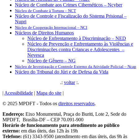
Núcleo de Combate aos Crimes Cibernéticos – Ncyber
Núcleo de Combate à Tortura – NCT
Núcleo de Controle e Fiscalização do Sistema Prisional –
Nupri
Núcleo de Cooperação Internacional – NCI
Núcleos de Direitos Humanos
Núcleo de Enfrentamento à Discriminação – NED
Núcleo de Prevenção e Enfrentamento às Violências e
Discriminações contra Crianças e Adolescentes –
Nevesca
Núcleo de Gênero – NG
Núcleo de Investigação e Controle Externo da Atividade Policial – Ncap
Núcleo do Tribunal do Júri e de Defesa da Vida
.:
voltar
:.
|
Acessibilidade
|
Mapa do site
|
© 2025 MPDFT - Todos os
direitos reservados
.
Endereço:
Eixo Monumental, Praça do Buriti, Lote 2, Sede do
MPDFT, Brasília-DF – CEP 70.091-900
Horário de funcionamento para atendimento ao público
externo:
em dias úteis, das 12h às 19h
Telefone:
(61) 3343-9500 (atendimento em dias úteis, das 9h às