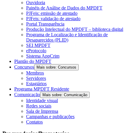
Ouvidoria
Painéis de Análise de Dados do MPDFT
PJFeis: emissão de atestado
PJFeis: validação de atestado
Portal Transparência
Produção Intelectual do MPDFT – biblioteca digital
Programa de Localização e Identificação de
Desaparecidos (PLID)
SEI MPDFT
eProtocolo
Sistema AppCrim
Plantão do MPDFT
Concursos
Mais sobre: Concursos
Membros
Servidores
Estagiários
Programa MPDFT Residente
Comunicação
Mais sobre: Comunicação
Identidade visual
Redes sociais
Sala de Imprensa
Campanhas e publicações
Contatos