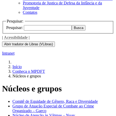
Promotoria de Justiça de Defesa da Infância e da
Juventude
Contatos
Pesquisar:
Pesquisar:
Busca
|
Acessibilidade
|
Abrir tradutor de Libras (VLibras)
Intranet
Início
Conheça o MPDFT
Núcleos e grupos
Núcleos e grupos
Comitê de Equidade de Gênero, Raça e Diversidade
Grupo de Atuação Especial de Combate ao Crime
Organizado – Gaeco
Núcleo de Atenção às Vítimas – Nuav