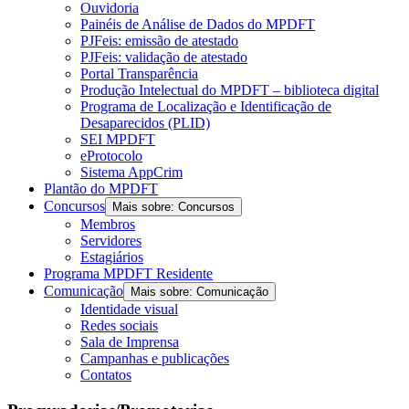
Ouvidoria
Painéis de Análise de Dados do MPDFT
PJFeis: emissão de atestado
PJFeis: validação de atestado
Portal Transparência
Produção Intelectual do MPDFT – biblioteca digital
Programa de Localização e Identificação de
Desaparecidos (PLID)
SEI MPDFT
eProtocolo
Sistema AppCrim
Plantão do MPDFT
Concursos
Mais sobre: Concursos
Membros
Servidores
Estagiários
Programa MPDFT Residente
Comunicação
Mais sobre: Comunicação
Identidade visual
Redes sociais
Sala de Imprensa
Campanhas e publicações
Contatos