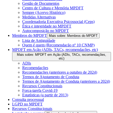
Gestão de Documentos
Centro de Cultura e Memória MPDFT
Sempre (Acervo Histórico)
Medidas Alternativas
Coordenadoria Executiva Psicossocial (Ceps)
Ética e integridade no MPDFT
Autocomposição no MPDFT
Membros do MPDFT
Mais sobre: Membros do MPDFT
Lista de Antiguidade
Quem é quem (Recomendação nº 10 CNMP)
MPDFT em Ação (ADIs, TACs, recomendações, etc)
Mais sobre: MPDFT em Ação (ADIs, TACs, recomendações,
etc)
ADIs
Recomendações
Recomendações (anteriores a outubro de 2024)
Termos de Ajustamento de Conduta
Termos de Ajustamento de Conduta (anteriores a 2024)
Recursos Constitucionais
Força-tarefa Covid-19
Estatísticas (a partir de 2013)
Consulta processual
LGPD no MPDFT
Recursos Constitucionais