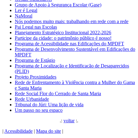
Grupo de Apoio à Segurança Escolar (Gase)
Ler é Legal
NaMoral
Nós podemos muito mais: trabalhando em rede com a rede
Pai Legal nas Escolas
Planejamento Estratégico Institucional 2022-2026
Participe da cidade: o patrimônio público é nosso!
Programa de Acessibilidade nas Edificações do MPDFT
Programa de Desenvolvimento Sustentável em Edificações do
MPDFT
Programa de Estágio
Programa de Localização e Identificação de Desaparecidos
(PLID)
Projeto Proximidades
Rede de Enfrentamento à Violência contra a Mulher do Gama
e Santa Maria
Rede Social Flor do Cerrado de Santa Maria
Rede Urbanidade
Tribunal do Júri: Uma lição de vida
Um passo no seu espaço
.:
voltar
:.
|
Acessibilidade
|
Mapa do site
|