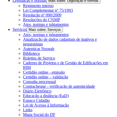
Legislação e normas
Mais sobre: Legislação e normas
Regimento interno
Lei Complementar nº 75/1993
Resolução nº 090/2009
Resoluções do CNMP
Atos, normas e julgamentos
Serviços
Mais sobre: Serviços
Atos, normas e julgamentos
Atualização de dados cadastrais de inativos e
pensionistas
Autenticar Neogab
Biblioteca
Boletins de Serviço
Caderno de Projetos e de Gestão de Edificações em
BIM
Certidão online - emissão
Certidão online – validação
Consulta processual
Contracheque - verificação de autenticidade
Diário Eletrônico
Educação a distância (EaD)
Espaço Cidadão
Lei de Acesso à Informação
Links
Mapa Social do DF