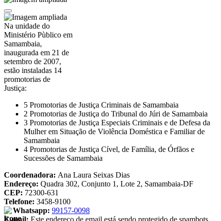
Na unidade do
Ministério Pùblico em
Samambaia,
inaugurada em 21 de
setembro de 2007,
estão instaladas 14
promotorias de
Justiça:
5 Promotorias de Justiça Criminais de Samambaia
2 Promotorias de Justiça do Tribunal do Júri de Samambaia
3 Promotorias de Justiça Especiais Criminais e de Defesa da
Mulher em Situação de Violência Doméstica e Familiar de
Samambaia
4 Promotorias de Justiça Cível, de Família, de Órfãos e
Sucessões de Samambaia
Coordenadora:
Ana Laura Seixas Dias
Endereço:
Quadra 302, Conjunto 1, Lote 2, Samambaia-DF
CEP:
72300-631
Telefone:
3458-9100
Whatsapp:
99157-0098
E-mail:
Este endereço de email está sendo protegido de spambots.