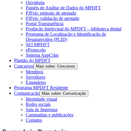
Ouvidoria
Painéis de Análise de Dados do MPDFT
PJFeis: emissão de atestado
PJFeis: validação de atestado
Portal Transparência
Produção Intelectual do MPDFT – biblioteca digital
Programa de Localização e Identificação de
Desaparecidos (PLID)
SEI MPDFT
eProtocolo
Sistema AppCrim
Plantão do MPDFT
Concursos
Mais sobre: Concursos
Membros
Servidores
Estagiários
Programa MPDFT Residente
Comunicação
Mais sobre: Comunicação
Identidade visual
Redes sociais
Sala de Imprensa
Campanhas e publicações
Contatos