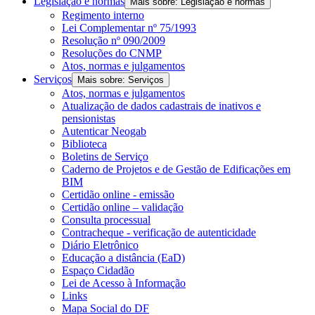
Legislação e normas
Mais sobre: Legislação e normas
Regimento interno
Lei Complementar nº 75/1993
Resolução nº 090/2009
Resoluções do CNMP
Atos, normas e julgamentos
Serviços
Mais sobre: Serviços
Atos, normas e julgamentos
Atualização de dados cadastrais de inativos e
pensionistas
Autenticar Neogab
Biblioteca
Boletins de Serviço
Caderno de Projetos e de Gestão de Edificações em
BIM
Certidão online - emissão
Certidão online – validação
Consulta processual
Contracheque - verificação de autenticidade
Diário Eletrônico
Educação a distância (EaD)
Espaço Cidadão
Lei de Acesso à Informação
Links
Mapa Social do DF