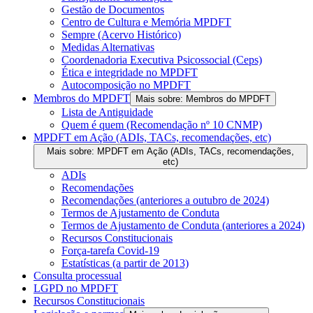
Gestão de Documentos
Centro de Cultura e Memória MPDFT
Sempre (Acervo Histórico)
Medidas Alternativas
Coordenadoria Executiva Psicossocial (Ceps)
Ética e integridade no MPDFT
Autocomposição no MPDFT
Membros do MPDFT
Mais sobre: Membros do MPDFT
Lista de Antiguidade
Quem é quem (Recomendação nº 10 CNMP)
MPDFT em Ação (ADIs, TACs, recomendações, etc)
Mais sobre: MPDFT em Ação (ADIs, TACs, recomendações,
etc)
ADIs
Recomendações
Recomendações (anteriores a outubro de 2024)
Termos de Ajustamento de Conduta
Termos de Ajustamento de Conduta (anteriores a 2024)
Recursos Constitucionais
Força-tarefa Covid-19
Estatísticas (a partir de 2013)
Consulta processual
LGPD no MPDFT
Recursos Constitucionais