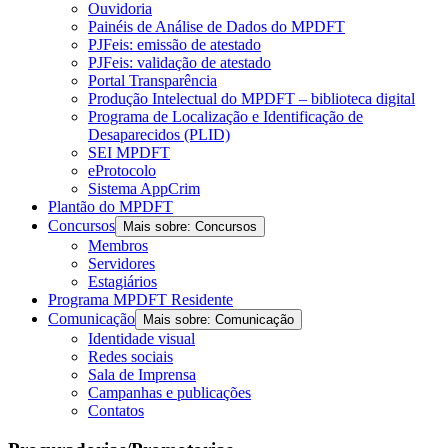
Ouvidoria
Painéis de Análise de Dados do MPDFT
PJFeis: emissão de atestado
PJFeis: validação de atestado
Portal Transparência
Produção Intelectual do MPDFT – biblioteca digital
Programa de Localização e Identificação de
Desaparecidos (PLID)
SEI MPDFT
eProtocolo
Sistema AppCrim
Plantão do MPDFT
Concursos
Mais sobre: Concursos
Membros
Servidores
Estagiários
Programa MPDFT Residente
Comunicação
Mais sobre: Comunicação
Identidade visual
Redes sociais
Sala de Imprensa
Campanhas e publicações
Contatos