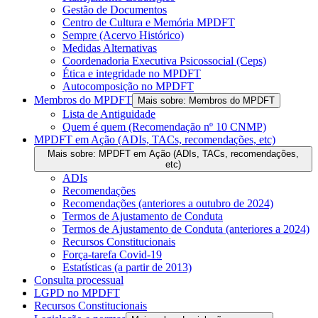
Gestão de Documentos
Centro de Cultura e Memória MPDFT
Sempre (Acervo Histórico)
Medidas Alternativas
Coordenadoria Executiva Psicossocial (Ceps)
Ética e integridade no MPDFT
Autocomposição no MPDFT
Membros do MPDFT
Mais sobre: Membros do MPDFT
Lista de Antiguidade
Quem é quem (Recomendação nº 10 CNMP)
MPDFT em Ação (ADIs, TACs, recomendações, etc)
Mais sobre: MPDFT em Ação (ADIs, TACs, recomendações,
etc)
ADIs
Recomendações
Recomendações (anteriores a outubro de 2024)
Termos de Ajustamento de Conduta
Termos de Ajustamento de Conduta (anteriores a 2024)
Recursos Constitucionais
Força-tarefa Covid-19
Estatísticas (a partir de 2013)
Consulta processual
LGPD no MPDFT
Recursos Constitucionais