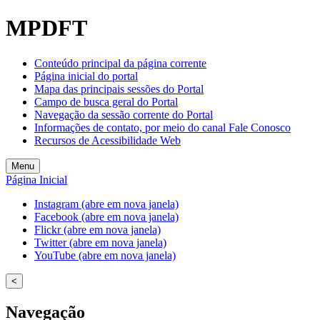
Welcome
MPDFT
to
All
in
Conteúdo principal da página corrente
One
Página inicial do portal
Accessibility
Mapa das principais sessões do Portal
screen
Campo de busca geral do Portal
reader.
Navegação da sessão corrente do Portal
To
Informações de contato, por meio do canal Fale Conosco
start
Recursos de Acessibilidade Web
the
All
Menu
in
Página Inicial
One
Accessibility
Instagram (abre em nova janela)
screen
Facebook (abre em nova janela)
reader,
Flickr (abre em nova janela)
press
Twitter (abre em nova janela)
"Ctrl
YouTube (abre em nova janela)
+
/".
<
This
shortcut
Navegação
activates