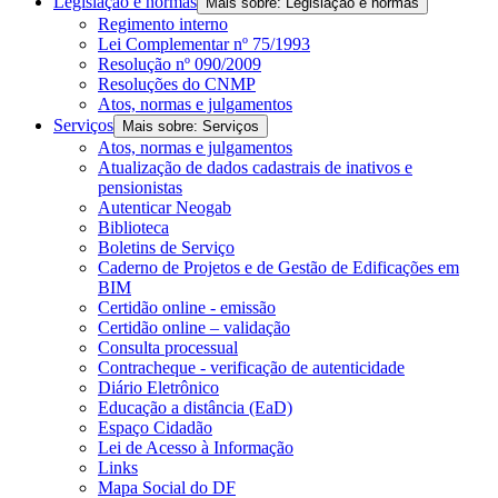
Legislação e normas
Mais sobre: Legislação e normas
Regimento interno
Lei Complementar nº 75/1993
Resolução nº 090/2009
Resoluções do CNMP
Atos, normas e julgamentos
Serviços
Mais sobre: Serviços
Atos, normas e julgamentos
Atualização de dados cadastrais de inativos e
pensionistas
Autenticar Neogab
Biblioteca
Boletins de Serviço
Caderno de Projetos e de Gestão de Edificações em
BIM
Certidão online - emissão
Certidão online – validação
Consulta processual
Contracheque - verificação de autenticidade
Diário Eletrônico
Educação a distância (EaD)
Espaço Cidadão
Lei de Acesso à Informação
Links
Mapa Social do DF