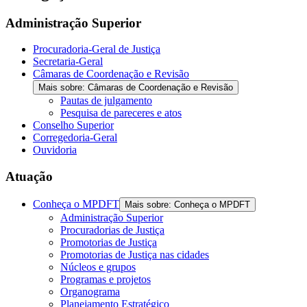
the
screen
Administração Superior
reader
to
Procuradoria-Geral de Justiça
help
Secretaria-Geral
you
Câmaras de Coordenação e Revisão
navigate
Mais sobre: Câmaras de Coordenação e Revisão
and
Pautas de julgamento
interact
Pesquisa de pareceres e atos
with
Conselho Superior
the
Corregedoria-Geral
content.
Ouvidoria
Atuação
Conheça o MPDFT
Mais sobre: Conheça o MPDFT
Administração Superior
Procuradorias de Justiça
Promotorias de Justiça
Promotorias de Justiça nas cidades
Núcleos e grupos
Programas e projetos
Organograma
Planejamento Estratégico