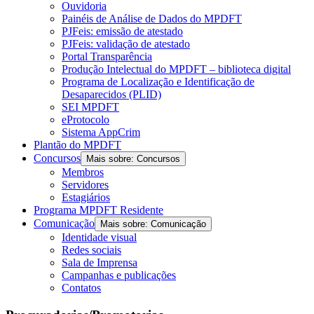
Ouvidoria
Painéis de Análise de Dados do MPDFT
PJFeis: emissão de atestado
PJFeis: validação de atestado
Portal Transparência
Produção Intelectual do MPDFT – biblioteca digital
Programa de Localização e Identificação de
Desaparecidos (PLID)
SEI MPDFT
eProtocolo
Sistema AppCrim
Plantão do MPDFT
Concursos
Mais sobre: Concursos
Membros
Servidores
Estagiários
Programa MPDFT Residente
Comunicação
Mais sobre: Comunicação
Identidade visual
Redes sociais
Sala de Imprensa
Campanhas e publicações
Contatos