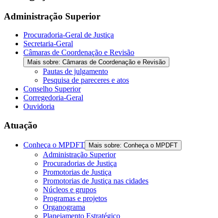
the
screen
Administração Superior
reader
to
Procuradoria-Geral de Justiça
help
Secretaria-Geral
you
Câmaras de Coordenação e Revisão
navigate
Mais sobre: Câmaras de Coordenação e Revisão
and
Pautas de julgamento
interact
Pesquisa de pareceres e atos
with
Conselho Superior
the
Corregedoria-Geral
content.
Ouvidoria
Atuação
Conheça o MPDFT
Mais sobre: Conheça o MPDFT
Administração Superior
Procuradorias de Justiça
Promotorias de Justiça
Promotorias de Justiça nas cidades
Núcleos e grupos
Programas e projetos
Organograma
Planejamento Estratégico