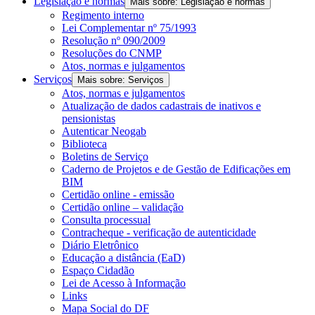
Legislação e normas
Mais sobre: Legislação e normas
Regimento interno
Lei Complementar nº 75/1993
Resolução nº 090/2009
Resoluções do CNMP
Atos, normas e julgamentos
Serviços
Mais sobre: Serviços
Atos, normas e julgamentos
Atualização de dados cadastrais de inativos e
pensionistas
Autenticar Neogab
Biblioteca
Boletins de Serviço
Caderno de Projetos e de Gestão de Edificações em
BIM
Certidão online - emissão
Certidão online – validação
Consulta processual
Contracheque - verificação de autenticidade
Diário Eletrônico
Educação a distância (EaD)
Espaço Cidadão
Lei de Acesso à Informação
Links
Mapa Social do DF