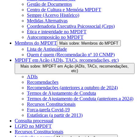
Gestão de Documentos
Centro de Cultura e Memória MPDFT
Sempre (Acervo Histórico)
Medidas Alternativas
Coordenadoria Executiva Psicossocial (Ceps)
Ética e integridade no MPDFT
Autocomposição no MPDFT
Membros do MPDFT
Mais sobre: Membros do MPDFT
Lista de Antiguidade
Quem é quem (Recomendação nº 10 CNMP)
MPDFT em Ação (ADIs, TACs, recomendações, etc)
Mais sobre: MPDFT em Ação (ADIs, TACs, recomendações,
etc)
ADIs
Recomendações
Recomendações (anteriores a outubro de 2024)
Termos de Ajustamento de Conduta
Termos de Ajustamento de Conduta (anteriores a 2024)
Recursos Constitucionais
Força-tarefa Covid-19
Estatísticas (a partir de 2013)
Consulta processual
LGPD no MPDFT
Recursos Constitucionais