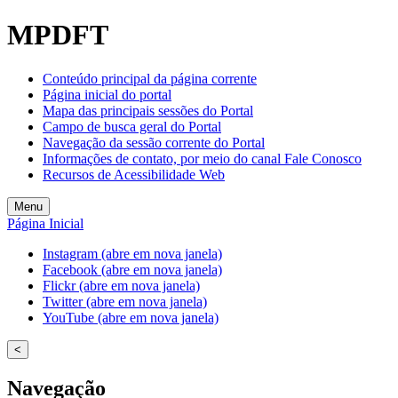
Welcome
MPDFT
to
All
in
Conteúdo principal da página corrente
One
Página inicial do portal
Accessibility
Mapa das principais sessões do Portal
screen
Campo de busca geral do Portal
reader.
Navegação da sessão corrente do Portal
To
Informações de contato, por meio do canal Fale Conosco
start
Recursos de Acessibilidade Web
the
All
Menu
in
Página Inicial
One
Accessibility
Instagram (abre em nova janela)
screen
Facebook (abre em nova janela)
reader,
Flickr (abre em nova janela)
press
Twitter (abre em nova janela)
"Ctrl
YouTube (abre em nova janela)
+
/".
<
This
shortcut
Navegação
activates