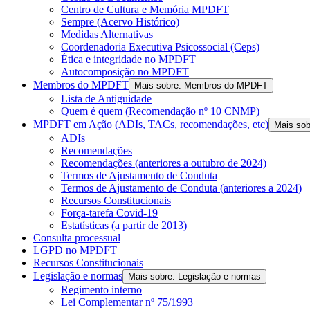
Centro de Cultura e Memória MPDFT
Sempre (Acervo Histórico)
Medidas Alternativas
Coordenadoria Executiva Psicossocial (Ceps)
Ética e integridade no MPDFT
Autocomposição no MPDFT
Membros do MPDFT
Mais sobre: Membros do MPDFT
Lista de Antiguidade
Quem é quem (Recomendação nº 10 CNMP)
MPDFT em Ação (ADIs, TACs, recomendações, etc)
Mais so
ADIs
Recomendações
Recomendações (anteriores a outubro de 2024)
Termos de Ajustamento de Conduta
Termos de Ajustamento de Conduta (anteriores a 2024)
Recursos Constitucionais
Força-tarefa Covid-19
Estatísticas (a partir de 2013)
Consulta processual
LGPD no MPDFT
Recursos Constitucionais
Legislação e normas
Mais sobre: Legislação e normas
Regimento interno
Lei Complementar nº 75/1993