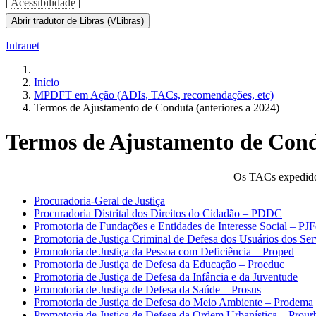
|
Acessibilidade
|
Abrir tradutor de Libras (VLibras)
Intranet
Início
MPDFT em Ação (ADIs, TACs, recomendações, etc)
Termos de Ajustamento de Conduta (anteriores a 2024)
Termos de Ajustamento de Con
Os TACs expedidos 
Procuradoria-Geral de Justiça
Procuradoria Distrital dos Direitos do Cidadão – PDDC
Promotoria de Fundações e Entidades de Interesse Social – PJF
Promotoria de Justiça Criminal de Defesa dos Usuários dos Ser
Promotoria de Justiça da Pessoa com Deficiência – Proped
Promotoria de Justiça de Defesa da Educação – Proeduc
Promotoria de Justiça de Defesa da Infância e da Juventude
Promotoria de Justiça de Defesa da Saúde – Prosus
Promotoria de Justiça de Defesa do Meio Ambiente – Prodema
Promotoria de Justiça de Defesa da Ordem Urbanística – Prour