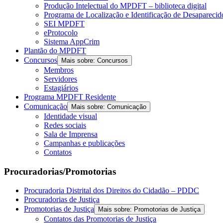
Produção Intelectual do MPDFT – biblioteca digital
Programa de Localização e Identificação de Desapareci
SEI MPDFT
eProtocolo
Sistema AppCrim
Plantão do MPDFT
Concursos
Mais sobre: Concursos
Membros
Servidores
Estagiários
Programa MPDFT Residente
Comunicação
Mais sobre: Comunicação
Identidade visual
Redes sociais
Sala de Imprensa
Campanhas e publicações
Contatos
Procuradorias/Promotorias
Procuradoria Distrital dos Direitos do Cidadão – PDDC
Procuradorias de Justiça
Promotorias de Justiça
Mais sobre: Promotorias de Justiça
Contatos das Promotorias de Justiça