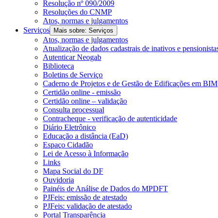
Resolução nº 090/2009
Resoluções do CNMP
Atos, normas e julgamentos
Serviços
Mais sobre: Serviços
Atos, normas e julgamentos
Atualização de dados cadastrais de inativos e pensionista
Autenticar Neogab
Biblioteca
Boletins de Serviço
Caderno de Projetos e de Gestão de Edificações em BIM
Certidão online - emissão
Certidão online – validação
Consulta processual
Contracheque - verificação de autenticidade
Diário Eletrônico
Educação a distância (EaD)
Espaço Cidadão
Lei de Acesso à Informação
Links
Mapa Social do DF
Ouvidoria
Painéis de Análise de Dados do MPDFT
PJFeis: emissão de atestado
PJFeis: validação de atestado
Portal Transparência