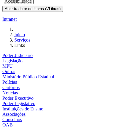
|
Acessibilidade
|
Abrir tradutor de Libras (VLibras)
Intranet
Início
Serviços
Links
Poder Judiciário
Legislação
MPU
Outros
Ministério Público Estadual
Polícias
Cartórios
Notícias
Poder Executivo
Poder Legislativo
Instituições de Ensino
Associações
Conselhos
OAB