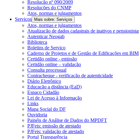
Resolução nº 090/2009
Resoluções do CNMP
Atos, normas e julgamentos
Serviços
Mais sobre: Serviços
Atos, normas e julgamentos
Atualização de dados cadastrais de inativos e pensionista
Autenticar Neogab
Biblioteca
Boletins de Serviço
Caderno de Projetos e de Gestão de Edificações em BIM
Certidão online - emissão
Certidão online – validação
Consulta processual
Contracheque - verificação de autenticidade
Diário Eletrônico
Educação a distância (EaD)
Espaço Cidadão
Lei de Acesso à Informação
Links
Mapa Social do DF
Ouvidoria
Painéis de Análise de Dados do MPDFT
PJFeis: emissão de atestado
PJFeis: validação de atestado
Portal Transparência