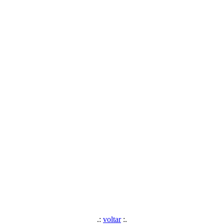
.:
voltar
:.