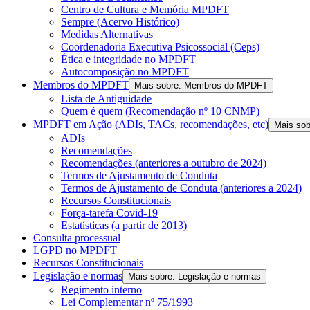
Centro de Cultura e Memória MPDFT
Sempre (Acervo Histórico)
Medidas Alternativas
Coordenadoria Executiva Psicossocial (Ceps)
Ética e integridade no MPDFT
Autocomposição no MPDFT
Membros do MPDFT
Mais sobre: Membros do MPDFT
Lista de Antiguidade
Quem é quem (Recomendação nº 10 CNMP)
MPDFT em Ação (ADIs, TACs, recomendações, etc)
Mais so
ADIs
Recomendações
Recomendações (anteriores a outubro de 2024)
Termos de Ajustamento de Conduta
Termos de Ajustamento de Conduta (anteriores a 2024)
Recursos Constitucionais
Força-tarefa Covid-19
Estatísticas (a partir de 2013)
Consulta processual
LGPD no MPDFT
Recursos Constitucionais
Legislação e normas
Mais sobre: Legislação e normas
Regimento interno
Lei Complementar nº 75/1993