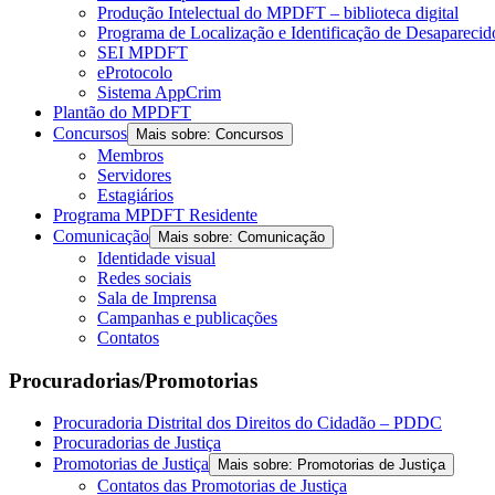
Produção Intelectual do MPDFT – biblioteca digital
Programa de Localização e Identificação de Desapareci
SEI MPDFT
eProtocolo
Sistema AppCrim
Plantão do MPDFT
Concursos
Mais sobre: Concursos
Membros
Servidores
Estagiários
Programa MPDFT Residente
Comunicação
Mais sobre: Comunicação
Identidade visual
Redes sociais
Sala de Imprensa
Campanhas e publicações
Contatos
Procuradorias/Promotorias
Procuradoria Distrital dos Direitos do Cidadão – PDDC
Procuradorias de Justiça
Promotorias de Justiça
Mais sobre: Promotorias de Justiça
Contatos das Promotorias de Justiça