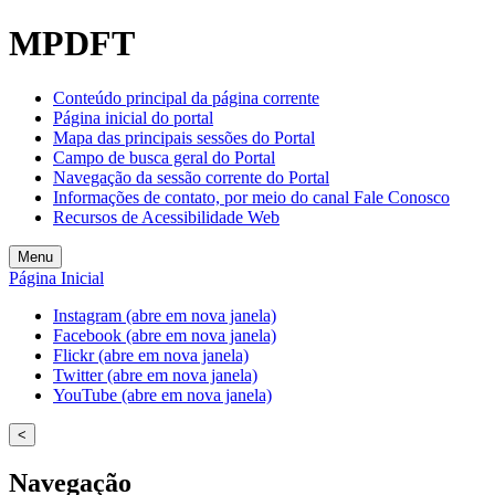
Welcome
MPDFT
to
All
in
Conteúdo principal da página corrente
One
Página inicial do portal
Accessibility
Mapa das principais sessões do Portal
screen
Campo de busca geral do Portal
reader.
Navegação da sessão corrente do Portal
To
Informações de contato, por meio do canal Fale Conosco
start
Recursos de Acessibilidade Web
the
All
Menu
in
Página Inicial
One
Accessibility
Instagram (abre em nova janela)
screen
Facebook (abre em nova janela)
reader,
Flickr (abre em nova janela)
press
Twitter (abre em nova janela)
"Ctrl
YouTube (abre em nova janela)
+
/".
<
This
shortcut
Navegação
activates