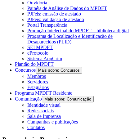
Ouvidoria
Painéis de Análise de Dados do MPDFT
PJFeis: emissão de atestado
PJFeis: validação de atestado
Portal Transparência
Produção Intelectual do MPDFT – biblioteca digital
Programa de Localização e Identificação de
Desaparecidos (PLID)
SEI MPDFT
eProtocolo
Sistema AppCrim
Plantão do MPDFT
Concursos
Mais sobre: Concursos
Membros
Servidores
Estagiários
Programa MPDFT Residente
Comunicação
Mais sobre: Comunicação
Identidade visual
Redes sociais
Sala de Imprensa
Campanhas e publicações
Contatos