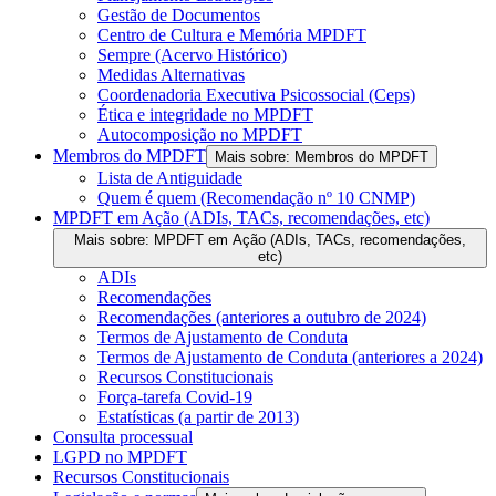
Gestão de Documentos
Centro de Cultura e Memória MPDFT
Sempre (Acervo Histórico)
Medidas Alternativas
Coordenadoria Executiva Psicossocial (Ceps)
Ética e integridade no MPDFT
Autocomposição no MPDFT
Membros do MPDFT
Mais sobre: Membros do MPDFT
Lista de Antiguidade
Quem é quem (Recomendação nº 10 CNMP)
MPDFT em Ação (ADIs, TACs, recomendações, etc)
Mais sobre: MPDFT em Ação (ADIs, TACs, recomendações,
etc)
ADIs
Recomendações
Recomendações (anteriores a outubro de 2024)
Termos de Ajustamento de Conduta
Termos de Ajustamento de Conduta (anteriores a 2024)
Recursos Constitucionais
Força-tarefa Covid-19
Estatísticas (a partir de 2013)
Consulta processual
LGPD no MPDFT
Recursos Constitucionais