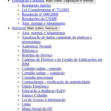
Legislação e normas
Mais sobre: Legislação e normas
Regimento interno
Lei Complementar nº 75/1993
Resolução nº 090/2009
Resoluções do CNMP
Atos, normas e julgamentos
Serviços
Mais sobre: Serviços
Atos, normas e julgamentos
Atualização de dados cadastrais de inativos e
pensionistas
Autenticar Neogab
Biblioteca
Boletins de Serviço
Caderno de Projetos e de Gestão de Edificações em
BIM
Certidão online - emissão
Certidão online – validação
Consulta processual
Contracheque - verificação de autenticidade
Diário Eletrônico
Educação a distância (EaD)
Espaço Cidadão
Lei de Acesso à Informação
Links
Mapa Social do DF