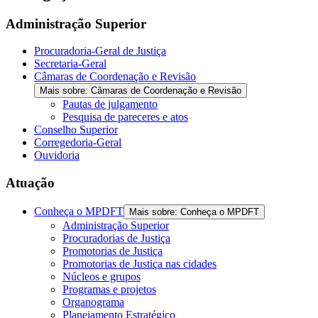
the
screen
Administração Superior
reader
to
Procuradoria-Geral de Justiça
help
Secretaria-Geral
you
Câmaras de Coordenação e Revisão
navigate
Mais sobre: Câmaras de Coordenação e Revisão
and
Pautas de julgamento
interact
Pesquisa de pareceres e atos
with
Conselho Superior
the
Corregedoria-Geral
content.
Ouvidoria
Atuação
Conheça o MPDFT
Mais sobre: Conheça o MPDFT
Administração Superior
Procuradorias de Justiça
Promotorias de Justiça
Promotorias de Justiça nas cidades
Núcleos e grupos
Programas e projetos
Organograma
Planejamento Estratégico