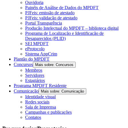
Ouvidoria
Painéis de Análise de Dados do MPDFT
PJFeis: emissão de atestado
PJFeis: validação de atestado
Portal Transparência
Produção Intelectual do MPDFT – biblioteca digital
Programa de Localização e Identificação de
Desaparecidos (PLID)
SEI MPDFT
eProtocolo
Sistema AppCrim
Plantão do MPDFT
Concursos
Mais sobre: Concursos
Membros
Servidores
Estagiários
Programa MPDFT Residente
Comunicação
Mais sobre: Comunicação
Identidade visual
Redes sociais
Sala de Imprensa
Campanhas e publicações
Contatos