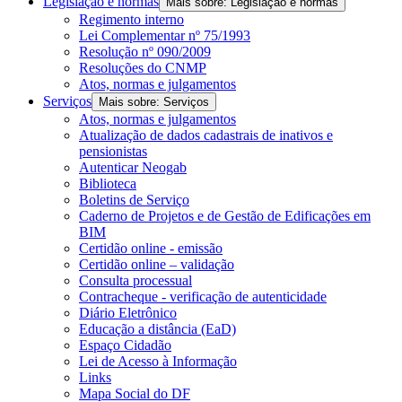
Legislação e normas
Mais sobre: Legislação e normas
Regimento interno
Lei Complementar nº 75/1993
Resolução nº 090/2009
Resoluções do CNMP
Atos, normas e julgamentos
Serviços
Mais sobre: Serviços
Atos, normas e julgamentos
Atualização de dados cadastrais de inativos e
pensionistas
Autenticar Neogab
Biblioteca
Boletins de Serviço
Caderno de Projetos e de Gestão de Edificações em
BIM
Certidão online - emissão
Certidão online – validação
Consulta processual
Contracheque - verificação de autenticidade
Diário Eletrônico
Educação a distância (EaD)
Espaço Cidadão
Lei de Acesso à Informação
Links
Mapa Social do DF