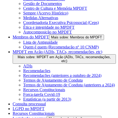
Gestão de Documentos
Centro de Cultura e Memória MPDFT
Sempre (Acervo Histórico)
Medidas Alternativas
Coordenadoria Executiva Psicossocial (Ceps)
Ética e integridade no MPDFT
Autocomposição no MPDFT
Membros do MPDFT
Mais sobre: Membros do MPDFT
Lista de Antiguidade
Quem é quem (Recomendação nº 10 CNMP)
MPDFT em Ação (ADIs, TACs, recomendações, etc)
Mais sobre: MPDFT em Ação (ADIs, TACs, recomendações,
etc)
ADIs
Recomendações
Recomendações (anteriores a outubro de 2024)
Termos de Ajustamento de Conduta
Termos de Ajustamento de Conduta (anteriores a 2024)
Recursos Constitucionais
Força-tarefa Covid-19
Estatísticas (a partir de 2013)
Consulta processual
LGPD no MPDFT
Recursos Constitucionais