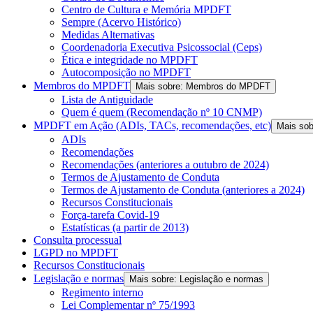
Centro de Cultura e Memória MPDFT
Sempre (Acervo Histórico)
Medidas Alternativas
Coordenadoria Executiva Psicossocial (Ceps)
Ética e integridade no MPDFT
Autocomposição no MPDFT
Membros do MPDFT
Mais sobre: Membros do MPDFT
Lista de Antiguidade
Quem é quem (Recomendação nº 10 CNMP)
MPDFT em Ação (ADIs, TACs, recomendações, etc)
Mais so
ADIs
Recomendações
Recomendações (anteriores a outubro de 2024)
Termos de Ajustamento de Conduta
Termos de Ajustamento de Conduta (anteriores a 2024)
Recursos Constitucionais
Força-tarefa Covid-19
Estatísticas (a partir de 2013)
Consulta processual
LGPD no MPDFT
Recursos Constitucionais
Legislação e normas
Mais sobre: Legislação e normas
Regimento interno
Lei Complementar nº 75/1993