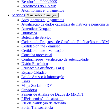
Resolução nº 090/2009
Resoluções do CNMP
Atos, normas e julgamentos
Serviços
Mais sobre: Serviços
Atos, normas e julgamentos
Atualização de dados cadastrais de inativos e pensionista
Autenticar Neogab
Biblioteca
Boletins de Serviço
Caderno de Projetos e de Gestão de Edificações em BIM
Certidão online - emissão
Certidão online – validação
Consulta processual
Contracheque - verificação de autenticidade
Diário Eletrônico
Educação a distância (EaD)
Espaço Cidadão
Lei de Acesso à Informação
Links
Mapa Social do DF
Ouvidoria
Painéis de Análise de Dados do MPDFT
PJFeis: emissão de atestado
PJFeis: validação de atestado
Portal Transparência