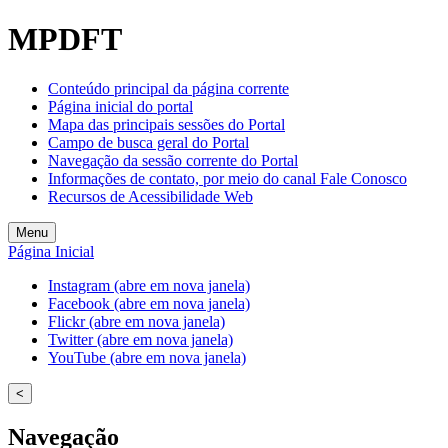
Welcome
MPDFT
to
All
in
Conteúdo principal da página corrente
One
Página inicial do portal
Accessibility
Mapa das principais sessões do Portal
screen
Campo de busca geral do Portal
reader.
Navegação da sessão corrente do Portal
To
Informações de contato, por meio do canal Fale Conosco
start
Recursos de Acessibilidade Web
the
All
Menu
in
Página Inicial
One
Accessibility
Instagram (abre em nova janela)
screen
Facebook (abre em nova janela)
reader,
Flickr (abre em nova janela)
press
Twitter (abre em nova janela)
"Ctrl
YouTube (abre em nova janela)
+
/".
<
This
shortcut
Navegação
activates