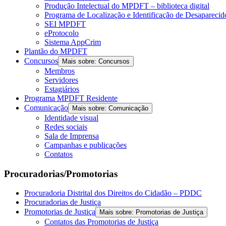
Produção Intelectual do MPDFT – biblioteca digital
Programa de Localização e Identificação de Desapareci
SEI MPDFT
eProtocolo
Sistema AppCrim
Plantão do MPDFT
Concursos
Mais sobre: Concursos
Membros
Servidores
Estagiários
Programa MPDFT Residente
Comunicação
Mais sobre: Comunicação
Identidade visual
Redes sociais
Sala de Imprensa
Campanhas e publicações
Contatos
Procuradorias/Promotorias
Procuradoria Distrital dos Direitos do Cidadão – PDDC
Procuradorias de Justiça
Promotorias de Justiça
Mais sobre: Promotorias de Justiça
Contatos das Promotorias de Justiça