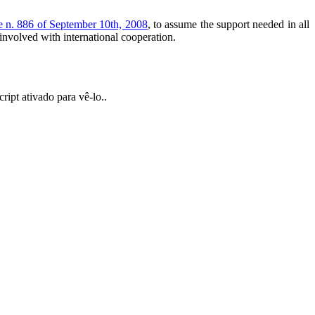
e n. 886 of September 10th, 2008
, to assume the support needed in all
s involved with international cooperation.
ript ativado para vê-lo.
.