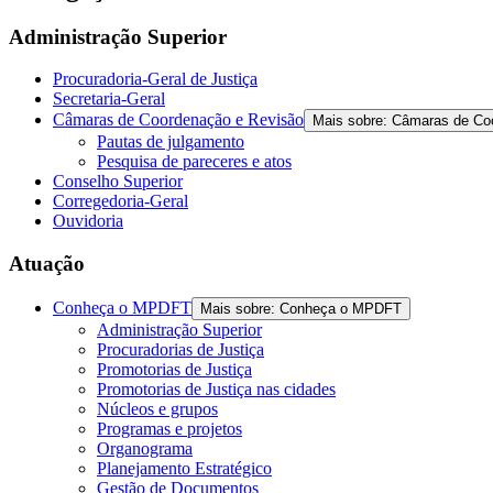
the
screen
Administração Superior
reader
to
Procuradoria-Geral de Justiça
help
Secretaria-Geral
you
Câmaras de Coordenação e Revisão
Mais sobre: Câmaras de Co
navigate
Pautas de julgamento
and
Pesquisa de pareceres e atos
interact
Conselho Superior
with
Corregedoria-Geral
the
Ouvidoria
content.
Atuação
Conheça o MPDFT
Mais sobre: Conheça o MPDFT
Administração Superior
Procuradorias de Justiça
Promotorias de Justiça
Promotorias de Justiça nas cidades
Núcleos e grupos
Programas e projetos
Organograma
Planejamento Estratégico
Gestão de Documentos