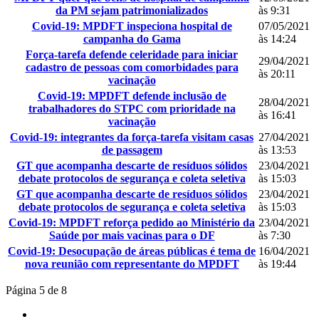
da PM sejam patrimonializados
às 9:31
Covid-19: MPDFT inspeciona hospital de
07/05/2021
campanha do Gama
às 14:24
Força-tarefa defende celeridade para iniciar
29/04/2021
cadastro de pessoas com comorbidades para
às 20:11
vacinação
Covid-19: MPDFT defende inclusão de
28/04/2021
trabalhadores do STPC com prioridade na
às 16:41
vacinação
Covid-19: integrantes da força-tarefa visitam casas
27/04/2021
de passagem
às 13:53
GT que acompanha descarte de resíduos sólidos
23/04/2021
debate protocolos de segurança e coleta seletiva
às 15:03
GT que acompanha descarte de resíduos sólidos
23/04/2021
debate protocolos de segurança e coleta seletiva
às 15:03
Covid-19: MPDFT reforça pedido ao Ministério da
23/04/2021
Saúde por mais vacinas para o DF
às 7:30
Covid-19: Desocupação de áreas públicas é tema de
16/04/2021
nova reunião com representante do MPDFT
às 19:44
Página 5 de 8