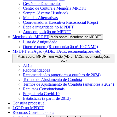
Gestão de Documentos
Centro de Cultura e Memória MPDFT
Sempre (Acervo Histórico)
Medidas Alternativas
Coordenadoria Executiva Psicossocial (Ceps)
Ética e integridade no MPDFT
Autocomposição no MPDFT
Membros do MPDFT
Mais sobre: Membros do MPDFT
Lista de Antiguidade
Quem é quem (Recomendação nº 10 CNMP)
MPDFT em Ação (ADIs, TACs, recomendações, etc)
Mais sobre: MPDFT em Ação (ADIs, TACs, recomendações,
etc)
ADIs
Recomendações
Recomendações (anteriores a outubro de 2024)
Termos de Ajustamento de Conduta
Termos de Ajustamento de Conduta (anteriores a 2024)
Recursos Constitucionais
Força-tarefa Covid-19
Estatísticas (a partir de 2013)
Consulta processual
LGPD no MPDFT
Recursos Constitucionais