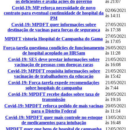
os deficientes e avalia ações do governo
às 21:07
Covid-19: MP reforça necessidade de novo
02/06/2021
contrato para eventual continuidade de hospital da
às 14:11
PM
Covid-19: MPDFT quer informações sobre
27/05/2021
destinação de vacinas para forças de segurança
às 17:38
27/05/2021
MPDFT vistoria Hospital de Campanha do Gama
às 17:05
Força-tarefa questiona condições de funcionamento
26/05/2021
de hospital acoplado ao HRSam
às 11:28
Covid-19: SES deve prestar informações sobre
21/05/2021
vacinação de pessoas com doenças raras
às 16:08
Covid-19: MPDFT requisita informações sobre
21/05/2021
vacinação de trabalhadores da educação
às 15:42
Covid-19: Força-tarefa expede recomendações
21/05/2021
sobre hospitais de campanha
às 7:44
Covid-19: MPDFT recebe dados sobre taxa de
20/05/2021
transmissão
às 19:16
Covid-19: MPDFT reforça pedido de mais vacinas
20/05/2021
para o Distrito Federal
às 11:14
Covid-19: MPDFT quer mais controle no estoque
13/05/2021
de medicamentos para intubação
às 16:48
MPDFT quer que bens de hospital de campanha
12/05/2021