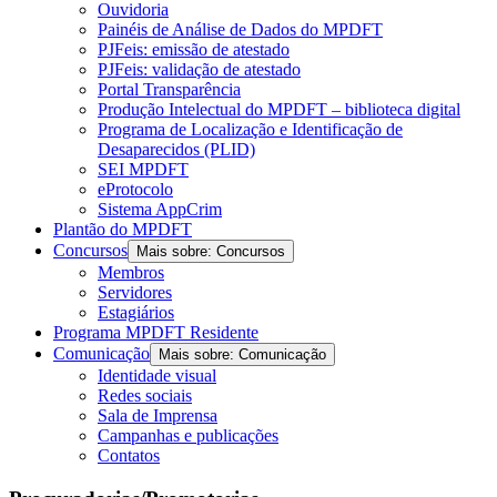
Ouvidoria
Painéis de Análise de Dados do MPDFT
PJFeis: emissão de atestado
PJFeis: validação de atestado
Portal Transparência
Produção Intelectual do MPDFT – biblioteca digital
Programa de Localização e Identificação de
Desaparecidos (PLID)
SEI MPDFT
eProtocolo
Sistema AppCrim
Plantão do MPDFT
Concursos
Mais sobre: Concursos
Membros
Servidores
Estagiários
Programa MPDFT Residente
Comunicação
Mais sobre: Comunicação
Identidade visual
Redes sociais
Sala de Imprensa
Campanhas e publicações
Contatos