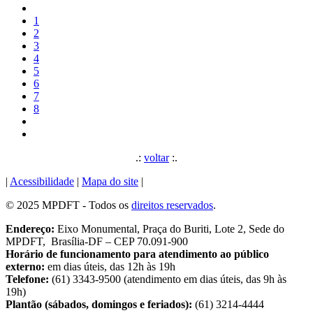
1
2
3
4
5
6
7
8
.:
voltar
:.
|
Acessibilidade
|
Mapa do site
|
© 2025 MPDFT - Todos os
direitos reservados
.
Endereço:
Eixo Monumental, Praça do Buriti, Lote 2, Sede do
MPDFT, Brasília-DF – CEP 70.091-900
Horário de funcionamento para atendimento ao público
externo:
em dias úteis, das 12h às 19h
Telefone:
(61) 3343-9500 (atendimento em dias úteis, das 9h às
19h)
Plantão (sábados, domingos e feriados):
(61) 3214-4444