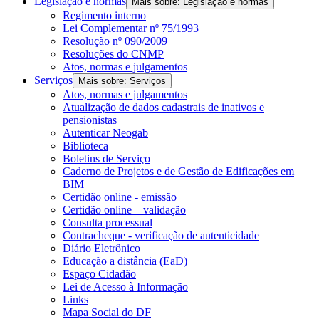
Legislação e normas
Mais sobre: Legislação e normas
Regimento interno
Lei Complementar nº 75/1993
Resolução nº 090/2009
Resoluções do CNMP
Atos, normas e julgamentos
Serviços
Mais sobre: Serviços
Atos, normas e julgamentos
Atualização de dados cadastrais de inativos e
pensionistas
Autenticar Neogab
Biblioteca
Boletins de Serviço
Caderno de Projetos e de Gestão de Edificações em
BIM
Certidão online - emissão
Certidão online – validação
Consulta processual
Contracheque - verificação de autenticidade
Diário Eletrônico
Educação a distância (EaD)
Espaço Cidadão
Lei de Acesso à Informação
Links
Mapa Social do DF