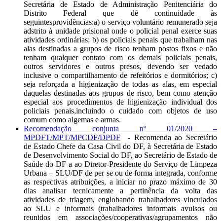
Secretária de Estado de Administração Penitenciária do
Distrito Federal que dê continuidade às
seguintesprovidências:a) o serviço voluntário remunerado seja
adstrito à unidade prisional onde o policial penal exerce suas
atividades ordinárias; b) os policiais penais que trabalham nas
alas destinadas a grupos de risco tenham postos fixos e não
tenham qualquer contato com os demais policiais penais,
outros servidores e outros presos, devendo ser vedado
inclusive o compartilhamento de refeitórios e dormitórios; c)
seja reforçada a higienização de todas as alas, em especial
daquelas destinadas aos grupos de risco, bem como atenção
especial aos procedimentos de higienização individual dos
policiais penais,incluindo o cuidado com objetos de uso
comum como algemas e armas.
Recomendação conjunta nº 01/2020 –
MPDFT/MPT/MPCDF/DPDF
- Recomenda ao Secretário
de Estado Chefe da Casa Civil do DF, à Secretária de Estado
de Desenvolvimento Social do DF, ao Secretário de Estado de
Saúde do DF a ao Diretor-Presidente do Serviço de Limpeza
Urbana – SLU/DF de per se ou de forma integrada, conforme
as respectivas atribuições, a iniciar no prazo máximo de 30
dias analisar tecnicamente a pertinência da volta das
atividades de triagem, englobando trabalhadores vinculados
ao SLU e informais (trabalhadores informais avulsos ou
reunidos em associações/cooperativas/agrupamentos não