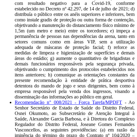
com resultado negativo para a Covid-19, conforme
estabelecido no Decreto nº 42.297, de 14 de julho de 2021; d)
distribuía o público entre os anéis superiores e inferiores, bem
como instale gradis de proteção ou outra forma de contenção,
objetivando a manutenção do distanciamento físico mínimo de
1,5m (um metro e meio) entre os torcedores; e) impeça a
permanência de pessoas nas dependências da arena, tanto em
setores comuns como em áreas VIP, sem a utilização
adequada de máscaras de proteção facial; f) reforce as
medidas de limpeza e higienização de superfícies e demais
áreas do estádio; g) aumente o quantitativo de brigadistas e
demais funcionários responsáveis pela segurança privada,
objetivando o cumprimento dos protocolos estabelecidos nos
itens anteriores; h) comunique as orientações constantes da
presente recomendação à entidade de prática desportiva
detentora do mando de jogo e seus dirigentes, bem como à
empresa responsável pela venda dos ingressos, visando a
disseminação das informações ao público em geral.
Recomendação n° 008/2021 - Força Tarefa/MPDFT
- Ao
Senhor Secretário de Estado de Saúde do Distrito Federal,
Osnei Okumoto, ao Subsecretário de Atenção Integral à
Saúde, Alexandre Garcia Barbosa, e à Diretora do Complexo
Regulador do Distrito Federal, Joseane Gomes Fernandes
Vasconcellos, as seguintes providências: (a) em razão da
iminência do término do prazo do Contrato nº 104/2020 –