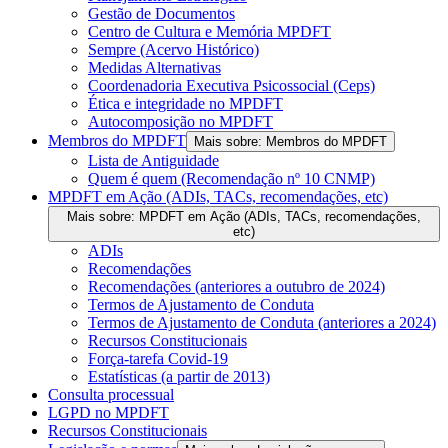
Gestão de Documentos
Centro de Cultura e Memória MPDFT
Sempre (Acervo Histórico)
Medidas Alternativas
Coordenadoria Executiva Psicossocial (Ceps)
Ética e integridade no MPDFT
Autocomposição no MPDFT
Membros do MPDFT
Mais sobre: Membros do MPDFT
Lista de Antiguidade
Quem é quem (Recomendação nº 10 CNMP)
MPDFT em Ação (ADIs, TACs, recomendações, etc)
Mais sobre: MPDFT em Ação (ADIs, TACs, recomendações,
etc)
ADIs
Recomendações
Recomendações (anteriores a outubro de 2024)
Termos de Ajustamento de Conduta
Termos de Ajustamento de Conduta (anteriores a 2024)
Recursos Constitucionais
Força-tarefa Covid-19
Estatísticas (a partir de 2013)
Consulta processual
LGPD no MPDFT
Recursos Constitucionais