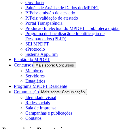
Ouvidoria
Painéis de Análise de Dados do MPDFT
PJFeis: emissão de atestado
PJFeis: validação de atestado
Portal Transparência
Produção Intelectual do MPDFT – biblioteca digital
Programa de Localização e Identificação de
Desaparecidos (PLID)
SEI MPDFT
eProtocolo
Sistema AppCrim
Plantão do MPDFT
Concursos
Mais sobre: Concursos
Membros
Servidores
Estagiários
Programa MPDFT Residente
Comunicação
Mais sobre: Comunicação
Identidade visual
Redes sociais
Sala de Imprensa
Campanhas e publicações
Contatos