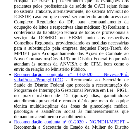
Hospital de Base: (a) Determinem que as evoluções dos
pacientes pelos profissionais de saúde da OATI sejam feitas
no sistema Trakcare, alternativamente, no sistema MVSoul do
IGESDF, caso em que deverá ser conferido amplo acesso ao
Complexo Regulador do DF, para acompanhamento da
ocupação de leitos e respectivas altas médicas; (b) Realizem a
conferência da habilitação técnica de todos os profissionais a
serviço da DOMED no HRSM junto aos respectivos
Conselhos Regionais, providenciando as medidas necessárias
para a substituição pela empresa daqueles Força-Tarefa do
MPDFT para Acompanhamento das Ações de Combate ao
Novo Coronavírus(Covid-19) no Distrito Federal 6 que não
atendam às normas da ANVISA e do CFM, bem como o
envio da relação ao Ministério Público.
Recomendação conjunta nº 01/2020 - Nevesca/Pró-
vida/Prosus/Proreg/PDDC
- Recomenda ao Secretário de
Saúde do Distrito Federal que proceda a reestruturação do
Programa de Interrupção Gestacional Prevista em Lei - PIGL,
no prazo máximo de 15 (quinze) dias, garantindo-se
atendimento presencial e remoto diário por meio de equipe
técnica multidisciplinar das áreas da ginecologia médica,
psicologia e assistência social às mulheres/meninas que
demandam atendimento e acolhimento.
Recomendação conjunta nº 01/2020 - NG/NDH/MPDFT
-
Recomenda a Secretaria de Estado da Mulher do Distrito