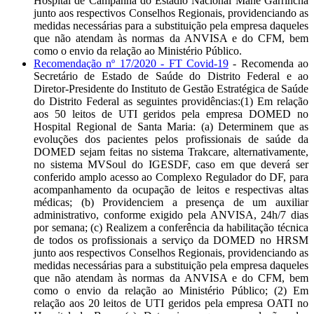
Hospital de Campanha do Estádio Nacional Mané Garrincha
junto aos respectivos Conselhos Regionais, providenciando as
medidas necessárias para a substituição pela empresa daqueles
que não atendam às normas da ANVISA e do CFM, bem
como o envio da relação ao Ministério Público.
Recomendação nº 17/2020 - FT Covid-19
- Recomenda ao
Secretário de Estado de Saúde do Distrito Federal e ao
Diretor-Presidente do Instituto de Gestão Estratégica de Saúde
do Distrito Federal as seguintes providências:(1) Em relação
aos 50 leitos de UTI geridos pela empresa DOMED no
Hospital Regional de Santa Maria: (a) Determinem que as
evoluções dos pacientes pelos profissionais de saúde da
DOMED sejam feitas no sistema Trakcare, alternativamente,
no sistema MVSoul do IGESDF, caso em que deverá ser
conferido amplo acesso ao Complexo Regulador do DF, para
acompanhamento da ocupação de leitos e respectivas altas
médicas; (b) Providenciem a presença de um auxiliar
administrativo, conforme exigido pela ANVISA, 24h/7 dias
por semana; (c) Realizem a conferência da habilitação técnica
de todos os profissionais a serviço da DOMED no HRSM
junto aos respectivos Conselhos Regionais, providenciando as
medidas necessárias para a substituição pela empresa daqueles
que não atendam às normas da ANVISA e do CFM, bem
como o envio da relação ao Ministério Público; (2) Em
relação aos 20 leitos de UTI geridos pela empresa OATI no