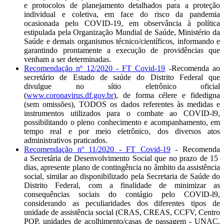
e protocolos de planejamento detalhados para a proteção
individual e coletiva, em face do risco da pandemia
ocasionada pelo COVID-19, em observância à política
estipulada pela Organização Mundial de Saúde, Ministério da
Saúde e demais organismos técnico/científicos, informando e
garantindo prontamente a execução de providências que
venham a ser determinadas.
Recomendação nº 12/2020 - FT Covid-19
-Recomenda ao
secretário de Estado de saúde do Distrito Federal que
divulgue no sítio eletrônico oficial
(
www.coronavirus.df.gov.br
), de forma célere e fidedigna
(sem omissões), TODOS os dados referentes às medidas e
instrumentos utilizados para o combate ao COVID-l9,
possibilitando o pleno conhecimento e acompanhamento, em
tempo real e por meio eletrônico, dos diversos atos
administrativos praticados.
Recomendação nº 11/2020 - FT Covid-19
- Recomenda
a Secretária de Desenvolvimento Social que no prazo de 15
dias, apresente plano de contingência no âmbito da assistência
social, similar ao disponibilizado pela Secretaria de Saúde do
Distrito Federal, com a finalidade de minimizar as
consequências sociais do contágio pelo COVlD-l9,
considerando as peculiaridades dos diferentes tipos de
unidade de assistência social (CRAS, CREAS, CCFV, Centro
POP, unidades de acolhimento/casas de passagem - UNAC,