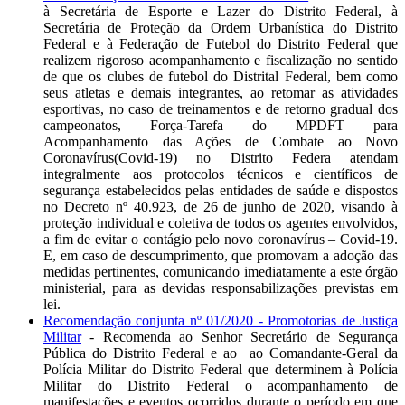
à Secretária de Esporte e Lazer do Distrito Federal, à
Secretária de Proteção da Ordem Urbanística do Distrito
Federal e à Federação de Futebol do Distrito Federal que
realizem rigoroso acompanhamento e fiscalização no sentido
de que os clubes de futebol do Distrital Federal, bem como
seus atletas e demais integrantes, ao retomar as atividades
esportivas, no caso de treinamentos e de retorno gradual dos
campeonatos, Força-Tarefa do MPDFT para
Acompanhamento das Ações de Combate ao Novo
Coronavírus(Covid-19) no Distrito Federa atendam
integralmente aos protocolos técnicos e científicos de
segurança estabelecidos pelas entidades de saúde e dispostos
no Decreto nº 40.923, de 26 de junho de 2020, visando à
proteção individual e coletiva de todos os agentes envolvidos,
a fim de evitar o contágio pelo novo coronavírus – Covid-19.
E, em caso de descumprimento, que promovam a adoção das
medidas pertinentes, comunicando imediatamente a este órgão
ministerial, para as devidas responsabilizações previstas em
lei.
Recomendação conjunta nº 01/2020 - Promotorias de Justiça
Militar
- Recomenda ao Senhor Secretário de Segurança
Pública do Distrito Federal e ao ao Comandante-Geral da
Polícia Militar do Distrito Federal que determinem à Polícia
Militar do Distrito Federal o acompanhamento de
manifestações e eventos ocorridos durante o período em que