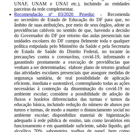
UNAF, UNAM e UNAI etc.), incluindo as entidades
parceiras da rede complementar.
Recomendação nº 03/2020 Proeduc
- Recomenda
ao secretário de Estado de Educação do DF para que, no
âmbito de suas atribuições, por meio de seus órgãos, adote as
providências cabíveis no sentido de que, havendo a decisão
do Governador do DF por retorno das aulas presenciais nas
unidades escolares do DF cumpra fielmente toda e qualquer
política estipulada pelo Ministério da Saúde e pela Secretaria
de Estado de Saúde do Distrito Federal, no tocante às
precauções contra o coronavírus, covid-19, informando e
garantindo prontamente a execução de providências que
venham a ser determinadas; elabore plano de retorno gradual
das atividades escolares presenciais que assegure medidas de
segurança sanitária, de real possibilidade de aplicação
eficiente, imediata e sustentável, contemplando todas as ações
necessárias à contenção da disseminação do covid-19 no
ambiente escolar; considere a possibilidade de adoção de
fluxos e horários diferenciados das turmas e turnos da
educação básica, incluindo redução do número de alunos por
turnos e turmas, de modo a manter o distanciamento social no
ambiente escolar; disponibilize material de higienização
adequado à rede pública de ensino, tais como lavatórios em
funcionamento e em quantidade suficiente, sabão líquido, gel
alcoólico 70%, saboneteira, toalhas de papel, bem como