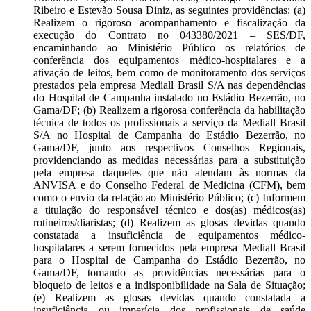
Ribeiro e Estevão Sousa Diniz, as seguintes providências: (a)
Realizem o rigoroso acompanhamento e fiscalização da
execução do Contrato no 043380/2021 – SES/DF,
encaminhando ao Ministério Público os relatórios de
conferência dos equipamentos médico-hospitalares e a
ativação de leitos, bem como de monitoramento dos serviços
prestados pela empresa Mediall Brasil S/A nas dependências
do Hospital de Campanha instalado no Estádio Bezerrão, no
Gama/DF; (b) Realizem a rigorosa conferência da habilitação
técnica de todos os profissionais a serviço da Mediall Brasil
S/A no Hospital de Campanha do Estádio Bezerrão, no
Gama/DF, junto aos respectivos Conselhos Regionais,
providenciando as medidas necessárias para a substituição
pela empresa daqueles que não atendam às normas da
ANVISA e do Conselho Federal de Medicina (CFM), bem
como o envio da relação ao Ministério Público; (c) Informem
a titulação do responsável técnico e dos(as) médicos(as)
rotineiros/diaristas; (d) Realizem as glosas devidas quando
constatada a insuficiência de equipamentos médico-
hospitalares a serem fornecidos pela empresa Mediall Brasil
para o Hospital de Campanha do Estádio Bezerrão, no
Gama/DF, tomando as providências necessárias para o
bloqueio de leitos e a indisponibilidade na Sala de Situação;
(e) Realizem as glosas devidas quando constatada a
insuficiência ou imperícia dos profissionais de saúde