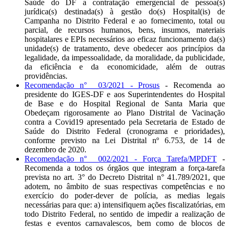
Saúde do DF a contratação emergencial de pessoa(s)
jurídica(s) destinada(s) à gestão do(s) Hospital(is) de
Campanha no Distrito Federal e ao fornecimento, total ou
parcial, de recursos humanos, bens, insumos, materiais
hospitalares e EPIs necessários ao eficaz funcionamento da(s)
unidade(s) de tratamento, deve obedecer aos princípios da
legalidade, da impessoalidade, da moralidade, da publicidade,
da eficiência e da economicidade, além de outras
providências.
Recomendação n° 03/2021 - Prosus
- Recomenda ao
presidente do IGES-DF e aos Superintendentes do Hospital
de Base e do Hospital Regional de Santa Maria que
Obedeçam rigorosamente ao Plano Distrital de Vacinação
contra a Covid19 apresentado pela Secretaria de Estado de
Saúde do Distrito Federal (cronograma e prioridades),
conforme previsto na Lei Distrital nº 6.753, de 14 de
dezembro de 2020.
Recomendação n° 002/2021 - Força Tarefa/MPDFT
-
Recomenda a todos os órgãos que integram a força-tarefa
prevista no art. 3° do Decreto Distrital n° 41.789/2021, que
adotem, no âmbito de suas respectivas competências e no
exercício do poder-dever de polícia, as medias legais
necessárias para que: a) intensifiquem ações fiscalizatórias, em
todo Distrito Federal, no sentido de impedir a realização de
festas e eventos carnavalescos, bem como de blocos de