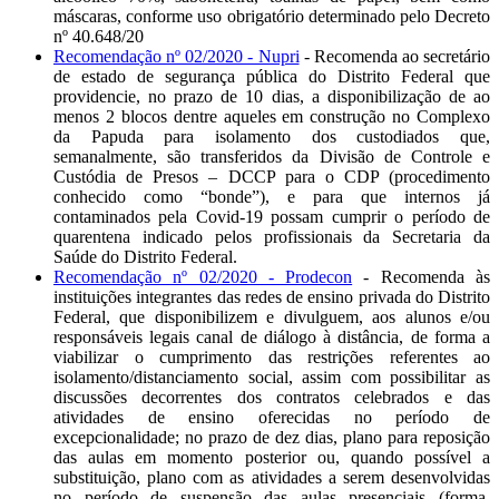
máscaras, conforme uso obrigatório determinado pelo Decreto
nº 40.648/20
Recomendação nº 02/2020 - Nupri
- Recomenda ao secretário
de estado de segurança pública do Distrito Federal que
providencie, no prazo de 10 dias, a disponibilização de ao
menos 2 blocos dentre aqueles em construção no Complexo
da Papuda para isolamento dos custodiados que,
semanalmente, são transferidos da Divisão de Controle e
Custódia de Presos – DCCP para o CDP (procedimento
conhecido como “bonde”), e para que internos já
contaminados pela Covid-19 possam cumprir o período de
quarentena indicado pelos profissionais da Secretaria da
Saúde do Distrito Federal.
Recomendação nº 02/2020 - Prodecon
- Recomenda às
instituições integrantes das redes de ensino privada do Distrito
Federal, que disponibilizem e divulguem, aos alunos e/ou
responsáveis legais canal de diálogo à distância, de forma a
viabilizar o cumprimento das restrições referentes ao
isolamento/distanciamento social, assim com possibilitar as
discussões decorrentes dos contratos celebrados e das
atividades de ensino oferecidas no período de
excepcionalidade; no prazo de dez dias, plano para reposição
das aulas em momento posterior ou, quando possível a
substituição, plano com as atividades a serem desenvolvidas
no período de suspensão das aulas presenciais (forma,