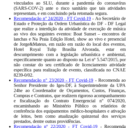
vinculados ao SLU, durante a pandemia do coronavírus
(SARS-COV-2) ante o risco sanitário que tais atividades
representam, e em concluindo pela retomada segura.
Recomendação n° 24/2020 - FT Covid-19
- Ao Secretário de
Estado e Proteção da Ordem Urbanística do DF - DF Legal
que realize a interdição da atividade de execução de música
ao vivo dos seguintes eventos: Boat Sunset – encontros de
lanchas e Na Praia Edição Hotel, show ao vivo e presencial
de Jorge&Mateus, em razão em razão do local dos eventos,
Hotel Royal Tulip Brasília Alvorada, estar em
descumprimento com a legislação urbanística e ambiental,
especificamente quanto ao disposto na Lei nº 5.547/2015, por
não constar do seu certificado de licenciamento atividade
específica para realização de evento, classificada no CNAE
8239-0/02.
Recomendação n° 23/2020 - FT Covid-19
- Recomenda ao
Senhor Presidente do Iges-DF, à Superintendente da UPA
24he ao Coordenador de Orçamentos, Custos, Finanças,
Compras e Contratos, que realizem rigoroso acompanhamento
e fiscalização do Contrato Emergencial n° 074/2020,
encaminhando ao Ministério Público os relatórios de
conferência dos equipamentos médico-hospitalares e ativação
de leitos, bem como atualização quinzenal dos serviços
prestados, dentre outras providências.
Recomendação nº 22/2020 - FT Covid-19
- Recomenda