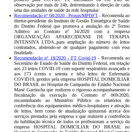
observação por mais de 24h, determinando à direção de cada
uma das unidades de saúde da rede hospitalar.
Recomendação nº 08/2020 - Prosus/MPDFT
- Recomenda ao
diretor-presidente do Instituto de Gestão Estratégica de Saúde
do Distrito Federal que promova a anulação do 2ª Termo
Adititvo ao Contrato nº 34/2020 com a empresa
ORGANIZAÇÃO APARECIDENSE DE TERAPIA
INTENSIVA LTDA.,para ampliação do número de leitos
contratados, abstendo-se de qualquer pagamento com essa
finalidade.
Recomendação nº 18/2020 - FT Covid-19
- Recomenda ao
Secretário de Estado de Saúde do Distrito Federal, em relação
aos 23 leitos COVID-19 com suporte respiratório avançado e
aos 173 (cento e setenta e três) leitos de Enfermaria
COVID19, geridos pela empresa HOSPITAL DOMICILIAR
DO BRASIL no Hospital de Campanha do Estádio Nacional
Mané Garrincha que realizem o rigoroso acompanhamento e
fiscalização da execução do Contrato nº 069/2020,
encaminhando ao Ministério Público os relatórios de
conferência dos equipamentos médico-hospitalares e ativação
de leitos, bem como de atualização quinzenal acerca dos
serviços prestados pela empresa e que realizem a conferência
da habilitação técnica de todos os profissionais a serviço da
empresa HOSPITAL DOMICILIAR DO BRASIL no