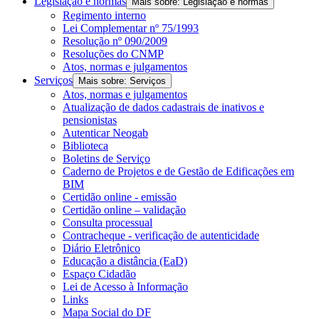
Legislação e normas
Mais sobre: Legislação e normas
Regimento interno
Lei Complementar nº 75/1993
Resolução nº 090/2009
Resoluções do CNMP
Atos, normas e julgamentos
Serviços
Mais sobre: Serviços
Atos, normas e julgamentos
Atualização de dados cadastrais de inativos e
pensionistas
Autenticar Neogab
Biblioteca
Boletins de Serviço
Caderno de Projetos e de Gestão de Edificações em
BIM
Certidão online - emissão
Certidão online – validação
Consulta processual
Contracheque - verificação de autenticidade
Diário Eletrônico
Educação a distância (EaD)
Espaço Cidadão
Lei de Acesso à Informação
Links
Mapa Social do DF