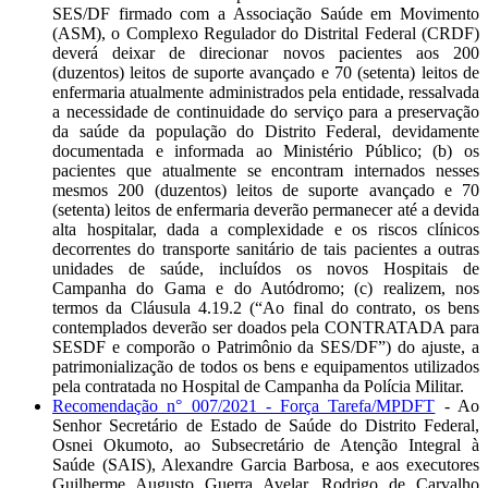
SES/DF firmado com a Associação Saúde em Movimento
(ASM), o Complexo Regulador do Distrital Federal (CRDF)
deverá deixar de direcionar novos pacientes aos 200
(duzentos) leitos de suporte avançado e 70 (setenta) leitos de
enfermaria atualmente administrados pela entidade, ressalvada
a necessidade de continuidade do serviço para a preservação
da saúde da população do Distrito Federal, devidamente
documentada e informada ao Ministério Público; (b) os
pacientes que atualmente se encontram internados nesses
mesmos 200 (duzentos) leitos de suporte avançado e 70
(setenta) leitos de enfermaria deverão permanecer até a devida
alta hospitalar, dada a complexidade e os riscos clínicos
decorrentes do transporte sanitário de tais pacientes a outras
unidades de saúde, incluídos os novos Hospitais de
Campanha do Gama e do Autódromo; (c) realizem, nos
termos da Cláusula 4.19.2 (“Ao final do contrato, os bens
contemplados deverão ser doados pela CONTRATADA para
SESDF e comporão o Patrimônio da SES/DF”) do ajuste, a
patrimonialização de todos os bens e equipamentos utilizados
pela contratada no Hospital de Campanha da Polícia Militar.
Recomendação n° 007/2021 - Força Tarefa/MPDFT
- Ao
Senhor Secretário de Estado de Saúde do Distrito Federal,
Osnei Okumoto, ao Subsecretário de Atenção Integral à
Saúde (SAIS), Alexandre Garcia Barbosa, e aos executores
Guilherme Augusto Guerra Avelar, Rodrigo de Carvalho