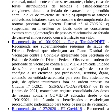
carnaval, notadamente em bares, restaurantes, clubes, casas de
festas, distribuidoras de bebidas e estabelecimentos
congêneres, durante o feriado de carnaval, compreendido
entre 12 e 21 de fevereiro de 2021; b) apliquem as sanções
cabíveis aos infratores, caso se constate o descumprimento das
normas previstas no Decreto Distrital n° 41.789/202; c)
suspendam ou interditem os locais onde se constatarem
eventos com aglomerações de pessoas relacionados ao feriado
de carnaval em desacordo com a legislação em vigor.
Recomendação n° 001/2021 - Força Tarefa/MPDFT
-
Recomenda aos superintendentes regionais de saúde do
Distrito Federal que obedeçam ao Plano Distrital de
Vacinação contra a Covid-19 apresentado pela Secretaria de
Estado de Saúde do Distrito Federal, Observem a ordem de
prioridade da vacinação contra a COVID-19 em cada unidade
de saúde contemplada, com a classificação de risco de
contágio a ser efetivada por profissional, servidor, órgão,
comissão ou entidade acreditada para esse fim, abstendo-se,
pois, de aplicar imunizantes fora da ordem prevista na
Circular nº 1/2021 – SES/SAIS/COAPS/DESF, de 19 de
janeiro de 2021, mantenham registro consolidado das doses
de vacinas contra a COVID-19 aplicadas desde o dia
19/01/2021, identificando os beneficiados e estabeleçam
procedimento padronizado para todos os postos de vacinação.
Recomendação n° 27/2020 - FT Covid-19
- Recomenda a