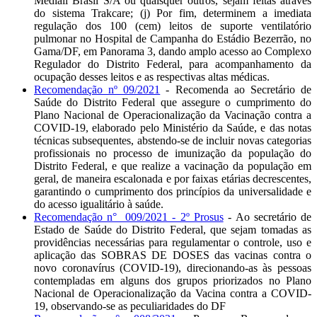
Mediall Brasil S/A ou quaisquer outros, sejam feitas através
do sistema Trakcare; (j) Por fim, determinem a imediata
regulação dos 100 (cem) leitos de suporte ventilatório
pulmonar no Hospital de Campanha do Estádio Bezerrão, no
Gama/DF, em Panorama 3, dando amplo acesso ao Complexo
Regulador do Distrito Federal, para acompanhamento da
ocupação desses leitos e as respectivas altas médicas.
Recomendação nº 09/2021
- Recomenda ao Secretário de
Saúde do Distrito Federal que assegure o cumprimento do
Plano Nacional de Operacionalização da Vacinação contra a
COVID-19, elaborado pelo Ministério da Saúde, e das notas
técnicas subsequentes, abstendo-se de incluir novas categorias
profissionais no processo de imunização da população do
Distrito Federal, e que realize a vacinação da população em
geral, de maneira escalonada e por faixas etárias decrescentes,
garantindo o cumprimento dos princípios da universalidade e
do acesso igualitário à saúde.
Recomendação n° 009/2021 - 2º Prosus
- Ao secretário de
Estado de Saúde do Distrito Federal, que sejam tomadas as
providências necessárias para regulamentar o controle, uso e
aplicação das SOBRAS DE DOSES das vacinas contra o
novo coronavírus (COVID-19), direcionando-as às pessoas
contempladas em alguns dos grupos priorizados no Plano
Nacional de Operacionalização da Vacina contra a COVID-
19, observando-se as peculiaridades do DF