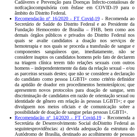
Cadáveres e Prevenção para Doenças Infecto-contaiiosas de
notfcaçãocompulsória com ênfase em COVID-19 para o
âmbito do Distrito Federal.
Recomendação nº 16/2020 - FT Covid-19
- Recomenda ao
Secretário de Saúde do Distrito Federal e ao Presidente da
Fundação Hemocentro de Brasília – FHB, bem como aos
demais órgãos públicos e privados do Distrito Federal nos
quais se avalie candidatos a doação nos serviços de
hemoterapia e nos quais se proceda a transfusão de sangue e
componentes sanguíneos que, imediatamente, não se
considere inaptos os candidatos homens pelo fato de declarem
na triagem clínica terem tido relações sexuais com outros
homens – independentemente da data da relação sexual – e/ou
as parceiras sexuais destes; que não se considere a declaração
do candidato como pessoa LGBTI+ como critério definidor
da aptidão de doador em procedimentos hemoterápicos; que
apresentem novos protocolos para doação de sangue, sem
discriminação de candidatos em razão de orientação sexual ou
identidade de gênero em relação às pessoas LGBTI+; e que
divulguem nos meios oficiais e de comunicação sobre a
possibilidade de doação de sangue pelas pessoas LGBTI+.
Recomendação nº 14/2020 - FT Covid-19
- Recomenda a
Secretária de Desenvolvimento Social doDistrito Federal as
seguintesprovidências: a) devida adequação da estrutura do
Autódromo de Brasília, destinado ao acolhimento de pessoas