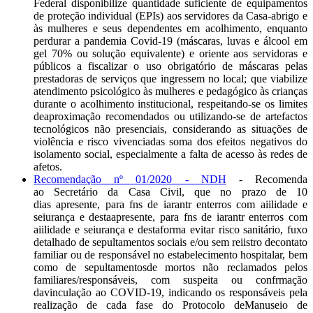
Federal disponibilize quantidade suficiente de equipamentos
de proteção individual (EPIs) aos servidores da Casa-abrigo e
às mulheres e seus dependentes em acolhimento, enquanto
perdurar a pandemia Covid-19 (máscaras, luvas e álcool em
gel 70% ou solução equivalente) e oriente aos servidoras e
públicos a fiscalizar o uso obrigatório de máscaras pelas
prestadoras de serviços que ingressem no local; que viabilize
atendimento psicológico às mulheres e pedagógico às crianças
durante o acolhimento institucional, respeitando-se os limites
deaproximação recomendados ou utilizando-se de artefactos
tecnológicos não presenciais, considerando as situações de
violência e risco vivenciadas soma dos efeitos negativos do
isolamento social, especialmente a falta de acesso às redes de
afetos.
Recomendação nº 01/2020 - NDH
- Recomenda
ao Secretário da Casa Civil, que no prazo de 10
dias apresente, para fns de iarantr enterros com aiilidade e
seiurança e destaapresente, para fns de iarantr enterros com
aiilidade e seiurança e destaforma evitar risco sanitário, fuxo
detalhado de sepultamentos sociais e/ou sem reiistro decontato
familiar ou de responsável no estabelecimento hospitalar, bem
como de sepultamentosde mortos não reclamados pelos
familiares/responsáveis, com suspeita ou confrmação
davinculação ao COVID-19, indicando os responsáveis pela
realização de cada fase do Protocolo deManuseio de