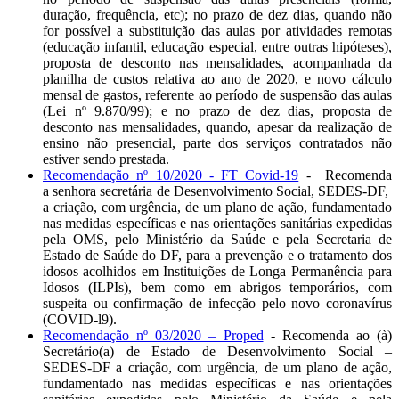
duração, frequência, etc); no prazo de dez dias, quando não
for possível a substituição das aulas por atividades remotas
(educação infantil, educação especial, entre outras hipóteses),
proposta de desconto nas mensalidades, acompanhada da
planilha de custos relativa ao ano de 2020, e novo cálculo
mensal de gastos, referente ao período de suspensão das aulas
(Lei nº 9.870/99); e no prazo de dez dias, proposta de
desconto nas mensalidades, quando, apesar da realização de
ensino não presencial, parte dos serviços contratados não
estiver sendo prestada.
Recomendação nº 10/2020 - FT Covid-19
- Recomenda
a senhora secretária de Desenvolvimento Social, SEDES-DF,
a criação, com urgência, de um plano de ação, fundamentado
nas medidas específicas e nas orientações sanitárias expedidas
pela OMS, pelo Ministério da Saúde e pela Secretaria de
Estado de Saúde do DF, para a prevenção e o tratamento dos
idosos acolhidos em Instituições de Longa Permanência para
Idosos (ILPIs), bem como em abrigos temporários, com
suspeita ou confirmação de infecção pelo novo coronavírus
(COVID-l9).
Recomendação nº 03/2020 – Proped
- Recomenda ao (à)
Secretário(a) de Estado de Desenvolvimento Social –
SEDES-DF a criação, com urgência, de um plano de ação,
fundamentado nas medidas específicas e nas orientações