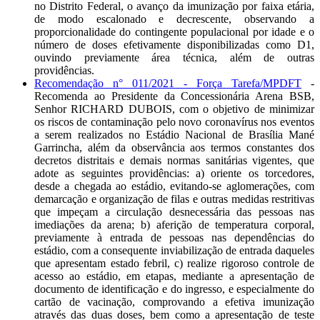
no Distrito Federal, o avanço da imunização por faixa etária,
de modo escalonado e decrescente, observando a
proporcionalidade do contingente populacional por idade e o
número de doses efetivamente disponibilizadas como D1,
ouvindo previamente área técnica, além de outras
providências.
Recomendação n° 011/2021 - Força Tarefa/MPDFT
-
Recomenda ao Presidente da Concessionária Arena BSB,
Senhor RICHARD DUBOIS, com o objetivo de minimizar
os riscos de contaminação pelo novo coronavírus nos eventos
a serem realizados no Estádio Nacional de Brasília Mané
Garrincha, além da observância aos termos constantes dos
decretos distritais e demais normas sanitárias vigentes, que
adote as seguintes providências: a) oriente os torcedores,
desde a chegada ao estádio, evitando-se aglomerações, com
demarcação e organização de filas e outras medidas restritivas
que impeçam a circulação desnecessária das pessoas nas
imediações da arena; b) aferição de temperatura corporal,
previamente à entrada de pessoas nas dependências do
estádio, com a consequente inviabilização de entrada daqueles
que apresentam estado febril, c) realize rigoroso controle de
acesso ao estádio, em etapas, mediante a apresentação de
documento de identificação e do ingresso, e especialmente do
cartão de vacinação, comprovando a efetiva imunização
através das duas doses, bem como a apresentação de teste