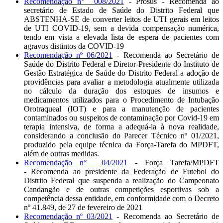
Recomendação n° 008/2021
- Prosus - Recomenda ao
secretário de Estado de Saúde do Distrito Federal que
ABSTENHA-SE de converter leitos de UTI gerais em leitos
de UTI COVID-19, sem a devida compensação numérica,
tendo em vista a elevada lista de espera de pacientes com
agravos distintos da COVID-19
Recomendação nº 06/2021
- Recomenda ao Secretário de
Saúde do Distrito Federal e Diretor-Presidente do Instituto de
Gestão Estratégica de Saúde do Distrito Federal a adoção de
providências para avaliar a metodologia atualmente utilizada
no cálculo da duração dos estoques de insumos e
medicamentos utilizados para o Procedimento de Intubação
Orotraqueal (IOT) e para a manutenção de pacientes
contaminados ou suspeitos de contaminação por Covid-19 em
terapia intensiva, de forma a adequá-la à nova realidade,
considerando a conclusão do Parecer Técnico nº 01/2021,
produzido pela equipe técnica da Força-Tarefa do MPDFT,
além de outras medidas.
Recomendação n° 04/2021
- Força Tarefa/MPDFT
- Recomenda ao presidente da Federação de Futebol do
Distrito Federal que suspenda a realização do Campeonato
Candangão e de outras competições esportivas sob a
competência dessa entidade, em conformidade com o Decreto
nº 41.849, de 27 de fevereiro de 2021
Recomendação nº 03/2021
- Recomenda ao Secretário de