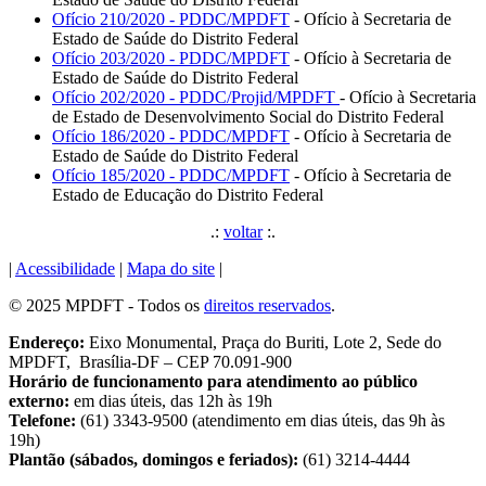
Ofício 210/2020 - PDDC/MPDFT
- Ofício à Secretaria de
Estado de Saúde do Distrito Federal
Ofício 203/2020 - PDDC/MPDFT
- Ofício à Secretaria de
Estado de Saúde do Distrito Federal
Ofício 202/2020 - PDDC/Projid/MPDFT
- Ofício à Secretaria
de Estado de Desenvolvimento Social do Distrito Federal
Ofício 186/2020 - PDDC/MPDFT
- Ofício à Secretaria de
Estado de Saúde do Distrito Federal
Ofício 185/2020 - PDDC/MPDFT
- Ofício à Secretaria de
Estado de Educação do Distrito Federal
.:
voltar
:.
|
Acessibilidade
|
Mapa do site
|
© 2025 MPDFT - Todos os
direitos reservados
.
Endereço:
Eixo Monumental, Praça do Buriti, Lote 2, Sede do
MPDFT, Brasília-DF – CEP 70.091-900
Horário de funcionamento para atendimento ao público
externo:
em dias úteis, das 12h às 19h
Telefone:
(61) 3343-9500 (atendimento em dias úteis, das 9h às
19h)
Plantão (sábados, domingos e feriados):
(61) 3214-4444