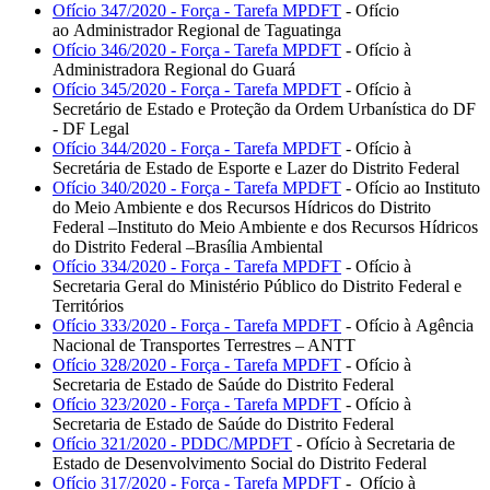
Ofício 347/2020 - Força - Tarefa MPDFT
- Ofício
ao Administrador Regional de Taguatinga
Ofício 346/2020 - Força - Tarefa MPDFT
- Ofício à
Administradora Regional do Guará
Ofício 345/2020 - Força - Tarefa MPDFT
- Ofício à
Secretário de Estado e Proteção da Ordem Urbanística do DF
- DF Legal
Ofício 344/2020 - Força - Tarefa MPDFT
- Ofício à
Secretária de Estado de Esporte e Lazer do Distrito Federal
Ofício 340/2020 - Força - Tarefa MPDFT
- Ofício ao Instituto
do Meio Ambiente e dos Recursos Hídricos do Distrito
Federal –Instituto do Meio Ambiente e dos Recursos Hídricos
do Distrito Federal –Brasília Ambiental
Ofício 334/2020 - Força - Tarefa MPDFT
- Ofício à
Secretaria Geral do Ministério Público do Distrito Federal e
Territórios
Ofício 333/2020 - Força - Tarefa MPDFT
- Ofício à Agência
Nacional de Transportes Terrestres – ANTT
Ofício 328/2020 - Força - Tarefa MPDFT
- Ofício à
Secretaria de Estado de Saúde do Distrito Federal
Ofício 323/2020 - Força - Tarefa MPDFT
- Ofício à
Secretaria de Estado de Saúde do Distrito Federal
Ofício 321/2020 - PDDC/MPDFT
- Ofício à Secretaria de
Estado de Desenvolvimento Social do Distrito Federal
Ofício 317/2020 - Força - Tarefa MPDFT
- Ofício à