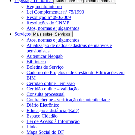
Legislação e normas
Mais sobre: Legislação e normas
Regimento interno
Lei Complementar nº 75/1993
Resolução nº 090/2009
Resoluções do CNMP
Atos, normas e julgamentos
Serviços
Mais sobre: Serviços
Atos, normas e julgamentos
Atualização de dados cadastrais de inativos e
pensionistas
Autenticar Neogab
Biblioteca
Boletins de Serviço
Caderno de Projetos e de Gestão de Edificações em
BIM
Certidão online - emissão
Certidão online – validação
Consulta processual
Contracheque - verificação de autenticidade
Diário Eletrônico
Educação a distância (EaD)
Espaço Cidadão
Lei de Acesso à Informação
Links
Mapa Social do DF