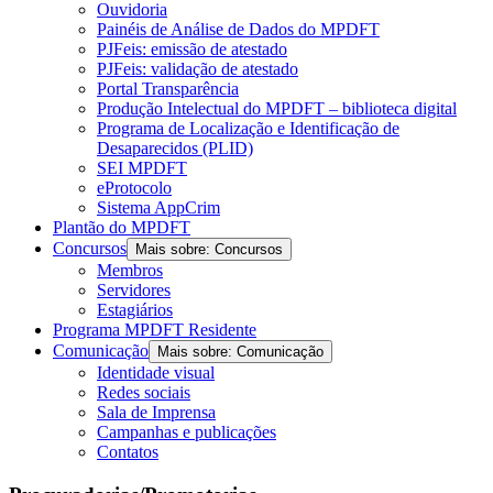
Ouvidoria
Painéis de Análise de Dados do MPDFT
PJFeis: emissão de atestado
PJFeis: validação de atestado
Portal Transparência
Produção Intelectual do MPDFT – biblioteca digital
Programa de Localização e Identificação de
Desaparecidos (PLID)
SEI MPDFT
eProtocolo
Sistema AppCrim
Plantão do MPDFT
Concursos
Mais sobre: Concursos
Membros
Servidores
Estagiários
Programa MPDFT Residente
Comunicação
Mais sobre: Comunicação
Identidade visual
Redes sociais
Sala de Imprensa
Campanhas e publicações
Contatos