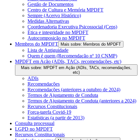
Gestão de Documentos
Centro de Cultura e Memória MPDFT
Sempre (Acervo Histórico)
Medidas Alternativas
Coordenadoria Executiva Psicossocial (Ceps)
Ética e integridade no MPDFT
Autocomposição no MPDFT
Membros do MPDFT
Mais sobre: Membros do MPDFT
Lista de Antiguidade
Quem é quem (Recomendação nº 10 CNMP)
MPDFT em Ação (ADIs, TACs, recomendações, etc)
Mais sobre: MPDFT em Ação (ADIs, TACs, recomendações,
etc)
ADIs
Recomendações
Recomendações (anteriores a outubro de 2024)
Termos de Ajustamento de Conduta
Termos de Ajustamento de Conduta (anteriores a 2024)
Recursos Constitucionais
Força-tarefa Covid-19
Estatísticas (a partir de 2013)
Consulta processual
LGPD no MPDFT
Recursos Constitucionais