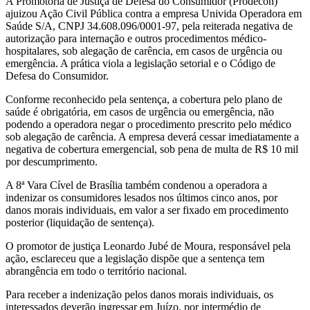
A Promotoria de Justiça de Defesa do Consumidor (Prodecon)
ajuizou Ação Civil Pública contra a empresa Univida Operadora em
Saúde S/A, CNPJ 34.608.096/0001-97, pela reiterada negativa de
autorização para internação e outros procedimentos médico-
hospitalares, sob alegação de carência, em casos de urgência ou
emergência. A prática viola a legislação setorial e o Código de
Defesa do Consumidor.
Conforme reconhecido pela sentença, a cobertura pelo plano de
saúde é obrigatória, em casos de urgência ou emergência, não
podendo a operadora negar o procedimento prescrito pelo médico
sob alegação de carência. A empresa deverá cessar imediatamente a
negativa de cobertura emergencial, sob pena de multa de R$ 10 mil
por descumprimento.
A 8ª Vara Cível de Brasília também condenou a operadora a
indenizar os consumidores lesados nos últimos cinco anos, por
danos morais individuais, em valor a ser fixado em procedimento
posterior (liquidação de sentença).
O promotor de justiça Leonardo Jubé de Moura, responsável pela
ação, esclareceu que a legislação dispõe que a sentença tem
abrangência em todo o território nacional.
Para receber a indenização pelos danos morais individuais, os
interessados deverão ingressar em Juízo, por intermédio de