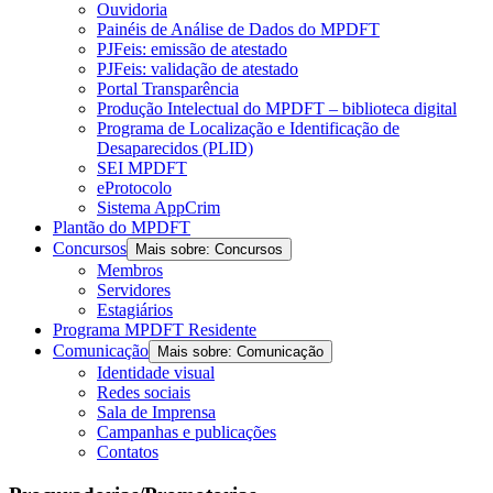
Ouvidoria
Painéis de Análise de Dados do MPDFT
PJFeis: emissão de atestado
PJFeis: validação de atestado
Portal Transparência
Produção Intelectual do MPDFT – biblioteca digital
Programa de Localização e Identificação de
Desaparecidos (PLID)
SEI MPDFT
eProtocolo
Sistema AppCrim
Plantão do MPDFT
Concursos
Mais sobre: Concursos
Membros
Servidores
Estagiários
Programa MPDFT Residente
Comunicação
Mais sobre: Comunicação
Identidade visual
Redes sociais
Sala de Imprensa
Campanhas e publicações
Contatos