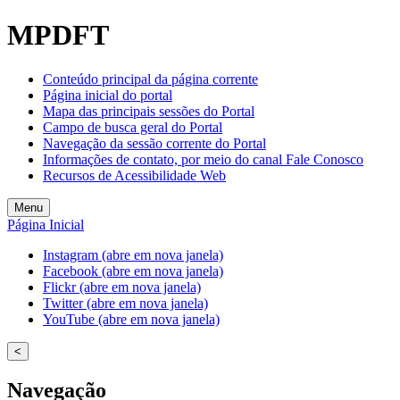
Welcome
MPDFT
to
All
in
Conteúdo principal da página corrente
One
Página inicial do portal
Accessibility
Mapa das principais sessões do Portal
screen
Campo de busca geral do Portal
reader.
Navegação da sessão corrente do Portal
To
Informações de contato, por meio do canal Fale Conosco
start
Recursos de Acessibilidade Web
the
All
Menu
in
Página Inicial
One
Accessibility
Instagram (abre em nova janela)
screen
Facebook (abre em nova janela)
reader,
Flickr (abre em nova janela)
press
Twitter (abre em nova janela)
"Ctrl
YouTube (abre em nova janela)
+
/".
<
This
shortcut
Navegação
activates