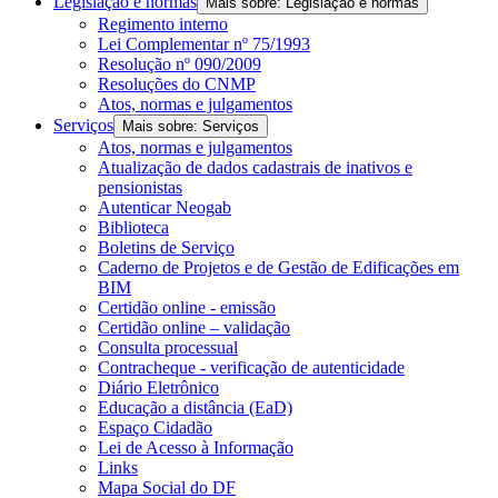
Legislação e normas
Mais sobre: Legislação e normas
Regimento interno
Lei Complementar nº 75/1993
Resolução nº 090/2009
Resoluções do CNMP
Atos, normas e julgamentos
Serviços
Mais sobre: Serviços
Atos, normas e julgamentos
Atualização de dados cadastrais de inativos e
pensionistas
Autenticar Neogab
Biblioteca
Boletins de Serviço
Caderno de Projetos e de Gestão de Edificações em
BIM
Certidão online - emissão
Certidão online – validação
Consulta processual
Contracheque - verificação de autenticidade
Diário Eletrônico
Educação a distância (EaD)
Espaço Cidadão
Lei de Acesso à Informação
Links
Mapa Social do DF