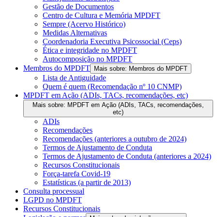
Gestão de Documentos
Centro de Cultura e Memória MPDFT
Sempre (Acervo Histórico)
Medidas Alternativas
Coordenadoria Executiva Psicossocial (Ceps)
Ética e integridade no MPDFT
Autocomposição no MPDFT
Membros do MPDFT
Mais sobre: Membros do MPDFT
Lista de Antiguidade
Quem é quem (Recomendação nº 10 CNMP)
MPDFT em Ação (ADIs, TACs, recomendações, etc)
Mais sobre: MPDFT em Ação (ADIs, TACs, recomendações,
etc)
ADIs
Recomendações
Recomendações (anteriores a outubro de 2024)
Termos de Ajustamento de Conduta
Termos de Ajustamento de Conduta (anteriores a 2024)
Recursos Constitucionais
Força-tarefa Covid-19
Estatísticas (a partir de 2013)
Consulta processual
LGPD no MPDFT
Recursos Constitucionais