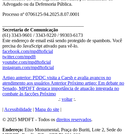
Advogado ou da Defensoria Pública.
Processo nº 0706125-94.2025.8.07.0001
__________________________________
Secretaria de Comunicação
(61) 3343-9601 / 3343-9220 / 99303-6173
Este endereço de email está sendo protegido de spambots. Você
precisa do JavaScript ativado para vê-lo.
facebook.com/mpdftoficial
twitter.com/mpdft
youtube.com/mpdftoficial
instagram.com/mpdftoficial
Artigo anterior: PDDC visita a Caesb e avalia avanços no
atendimento aos usuários
Anterior
Próximo artigo: Em debate no
Senado, MPDFT destaca importância de atuação integrada no
combate às facções
Próximo
.:
voltar
:.
|
Acessibilidade
|
Mapa do site
|
© 2025 MPDFT - Todos os
direitos reservados
.
Endereço:
Eixo Monumental, Praça do Buriti, Lote 2, Sede do