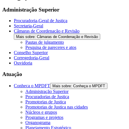
the
screen
Administração Superior
reader
to
Procuradoria-Geral de Justiça
help
Secretaria-Geral
you
Câmaras de Coordenação e Revisão
navigate
Mais sobre: Câmaras de Coordenação e Revisão
and
Pautas de julgamento
interact
Pesquisa de pareceres e atos
with
Conselho Superior
the
Corregedoria-Geral
content.
Ouvidoria
Atuação
Conheça o MPDFT
Mais sobre: Conheça o MPDFT
Administração Superior
Procuradorias de Justiça
Promotorias de Justiça
Promotorias de Justiça nas cidades
Núcleos e grupos
Programas e projetos
Organograma
Planejamento Estratégico