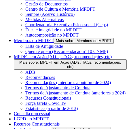
Gestão de Documentos
Centro de Cultura e Memória MPDFT
Sempre (Acervo Histórico)
Medidas Alternativas
Coordenadoria Executiva Psicossocial (Ceps)
Ética e integridade no MPDFT
Autocomposição no MPDFT
Membros do MPDFT
Mais sobre: Membros do MPDFT
Lista de Antiguidade
Quem é quem (Recomendação nº 10 CNMP)
MPDFT em Ação (ADIs, TACs, recomendações, etc)
Mais sobre: MPDFT em Ação (ADIs, TACs, recomendações,
etc)
ADIs
Recomendações
Recomendações (anteriores a outubro de 2024)
Termos de Ajustamento de Conduta
Termos de Ajustamento de Conduta (anteriores a 2024)
Recursos Constitucionais
Força-tarefa Covid-19
Estatísticas (a partir de 2013)
Consulta processual
LGPD no MPDFT
Recursos Constitucionais