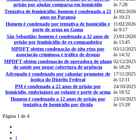
prisão por ajudar comparsa em homicídio
às 7:28
Tentativa de feminicídio: homem é condenado a 22
13/02/2026
anos no Paranoá
às 10:23
Homem é condenado por tentativa de homicídio e
11/02/2026
porte de arma no Gama
às 9:17
São Sebastião: homem é condenado a 32 anos de
23/01/2026
prisão por feminicídio de ex-companheira
às 13:45
MPDFT obtém condenação de oito réus por
03/12/2025
associação criminosa e tráfico de drogas
às 14:32
MPDFT obtém condenação de operadora de plano
02/12/2025
de saúde por negar cobertura de urgência
às 18:29
Advogado é condenado por caluniar promotor de
17/11/2025
justiça do Distrito Federal
às 12:11
PM é condenado a 22 anos de prisão por
24/10/2025
homicídio, embriaguez ao volante e porte de arma
às 18:52
Homem é condenado a 12 anos de prisão por
23/10/2025
tentativa de homicídio por dívida
às 15:28
Página 1 de 4
1