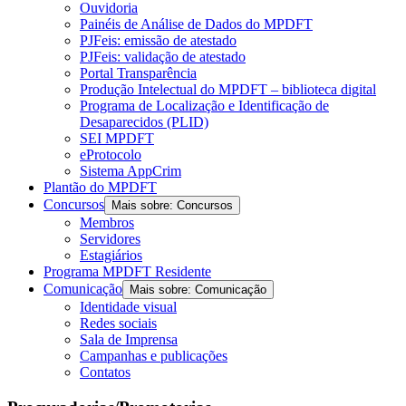
Ouvidoria
Painéis de Análise de Dados do MPDFT
PJFeis: emissão de atestado
PJFeis: validação de atestado
Portal Transparência
Produção Intelectual do MPDFT – biblioteca digital
Programa de Localização e Identificação de
Desaparecidos (PLID)
SEI MPDFT
eProtocolo
Sistema AppCrim
Plantão do MPDFT
Concursos
Mais sobre: Concursos
Membros
Servidores
Estagiários
Programa MPDFT Residente
Comunicação
Mais sobre: Comunicação
Identidade visual
Redes sociais
Sala de Imprensa
Campanhas e publicações
Contatos