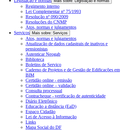
Legislação e normas
Mais sobre: Legislação e normas
Regimento interno
Lei Complementar nº 75/1993
Resolução nº 090/2009
Resoluções do CNMP
Atos, normas e julgamentos
Serviços
Mais sobre: Serviços
Atos, normas e julgamentos
Atualização de dados cadastrais de inativos e
pensionistas
Autenticar Neogab
Biblioteca
Boletins de Serviço
Caderno de Projetos e de Gestão de Edificações em
BIM
Certidão online - emissão
Certidão online – validação
Consulta processual
Contracheque - verificação de autenticidade
Diário Eletrônico
Educação a distância (EaD)
Espaço Cidadão
Lei de Acesso à Informação
Links
Mapa Social do DF