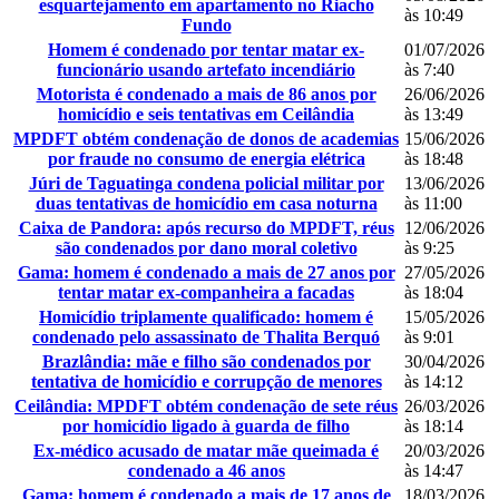
esquartejamento em apartamento no Riacho
às 10:49
Fundo
Homem é condenado por tentar matar ex-
01/07/2026
funcionário usando artefato incendiário
às 7:40
Motorista é condenado a mais de 86 anos por
26/06/2026
homicídio e seis tentativas em Ceilândia
às 13:49
MPDFT obtém condenação de donos de academias
15/06/2026
por fraude no consumo de energia elétrica
às 18:48
Júri de Taguatinga condena policial militar por
13/06/2026
duas tentativas de homicídio em casa noturna
às 11:00
Caixa de Pandora: após recurso do MPDFT, réus
12/06/2026
são condenados por dano moral coletivo
às 9:25
Gama: homem é condenado a mais de 27 anos por
27/05/2026
tentar matar ex-companheira a facadas
às 18:04
Homicídio triplamente qualificado: homem é
15/05/2026
condenado pelo assassinato de Thalita Berquó
às 9:01
Brazlândia: mãe e filho são condenados por
30/04/2026
tentativa de homicídio e corrupção de menores
às 14:12
Ceilândia: MPDFT obtém condenação de sete réus
26/03/2026
por homicídio ligado à guarda de filho
às 18:14
Ex-médico acusado de matar mãe queimada é
20/03/2026
condenado a 46 anos
às 14:47
Gama: homem é condenado a mais de 17 anos de
18/03/2026