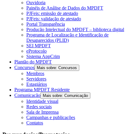
Ouvidoria
Painéis de Análise de Dados do MPDFT
PJFeis: emissão de atestado
PJFeis: validação de atestado
Portal Transparência
Produção Intelectual do MPDFT – biblioteca digital
Programa de Localização e Identificação de
Desaparecidos (PLID)
SEI MPDFT
eProtocolo
Sistema AppCrim
Plantão do MPDFT
Concursos
Mais sobre: Concursos
Membros
Servidores
Estagiários
Programa MPDFT Residente
Comunicação
Mais sobre: Comunicação
Identidade visual
Redes sociais
Sala de Imprensa
Campanhas e publicações
Contatos