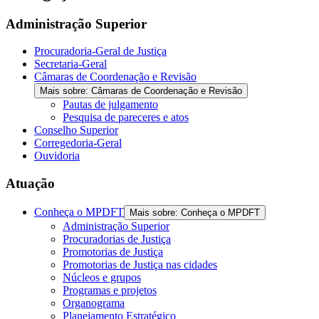
the
screen
Administração Superior
reader
to
Procuradoria-Geral de Justiça
help
Secretaria-Geral
you
Câmaras de Coordenação e Revisão
navigate
Mais sobre: Câmaras de Coordenação e Revisão
and
Pautas de julgamento
interact
Pesquisa de pareceres e atos
with
Conselho Superior
the
Corregedoria-Geral
content.
Ouvidoria
Atuação
Conheça o MPDFT
Mais sobre: Conheça o MPDFT
Administração Superior
Procuradorias de Justiça
Promotorias de Justiça
Promotorias de Justiça nas cidades
Núcleos e grupos
Programas e projetos
Organograma
Planejamento Estratégico