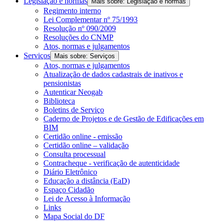
Legislação e normas
Mais sobre: Legislação e normas
Regimento interno
Lei Complementar nº 75/1993
Resolução nº 090/2009
Resoluções do CNMP
Atos, normas e julgamentos
Serviços
Mais sobre: Serviços
Atos, normas e julgamentos
Atualização de dados cadastrais de inativos e
pensionistas
Autenticar Neogab
Biblioteca
Boletins de Serviço
Caderno de Projetos e de Gestão de Edificações em
BIM
Certidão online - emissão
Certidão online – validação
Consulta processual
Contracheque - verificação de autenticidade
Diário Eletrônico
Educação a distância (EaD)
Espaço Cidadão
Lei de Acesso à Informação
Links
Mapa Social do DF