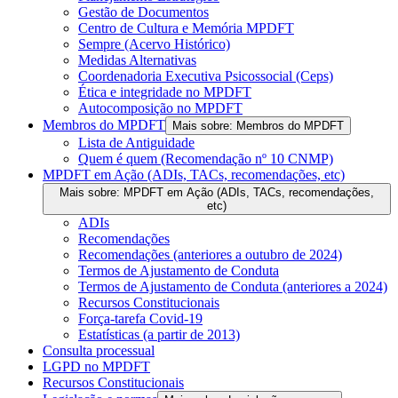
Gestão de Documentos
Centro de Cultura e Memória MPDFT
Sempre (Acervo Histórico)
Medidas Alternativas
Coordenadoria Executiva Psicossocial (Ceps)
Ética e integridade no MPDFT
Autocomposição no MPDFT
Membros do MPDFT
Mais sobre: Membros do MPDFT
Lista de Antiguidade
Quem é quem (Recomendação nº 10 CNMP)
MPDFT em Ação (ADIs, TACs, recomendações, etc)
Mais sobre: MPDFT em Ação (ADIs, TACs, recomendações,
etc)
ADIs
Recomendações
Recomendações (anteriores a outubro de 2024)
Termos de Ajustamento de Conduta
Termos de Ajustamento de Conduta (anteriores a 2024)
Recursos Constitucionais
Força-tarefa Covid-19
Estatísticas (a partir de 2013)
Consulta processual
LGPD no MPDFT
Recursos Constitucionais