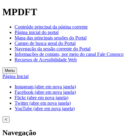
Welcome
MPDFT
to
All
in
Conteúdo principal da página corrente
One
Página inicial do portal
Accessibility
Mapa das principais sessões do Portal
screen
Campo de busca geral do Portal
reader.
Navegação da sessão corrente do Portal
To
Informações de contato, por meio do canal Fale Conosco
start
Recursos de Acessibilidade Web
the
All
Menu
in
Página Inicial
One
Accessibility
Instagram (abre em nova janela)
screen
Facebook (abre em nova janela)
reader,
Flickr (abre em nova janela)
press
Twitter (abre em nova janela)
"Ctrl
YouTube (abre em nova janela)
+
/".
<
This
shortcut
Navegação
activates