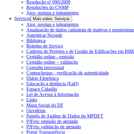
Resolução nº 090/2009
Resoluções do CNMP
Atos, normas e julgamentos
Serviços
Mais sobre: Serviços
Atos, normas e julgamentos
Atualização de dados cadastrais de inativos e pensionista
Autenticar Neogab
Biblioteca
Boletins de Serviço
Caderno de Projetos e de Gestão de Edificações em BIM
Certidão online - emissão
Certidão online – validação
Consulta processual
Contracheque - verificação de autenticidade
Diário Eletrônico
Educação a distância (EaD)
Espaço Cidadão
Lei de Acesso à Informação
Links
Mapa Social do DF
Ouvidoria
Painéis de Análise de Dados do MPDFT
PJFeis: emissão de atestado
PJFeis: validação de atestado
Portal Transparência