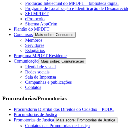
Produção Intelectual do MPDFT – biblioteca digital
Programa de Localização e Identificação de Desapareci
SEI MPDFT
eProtocolo
Sistema AppCrim
Plantão do MPDFT
Concursos
Mais sobre: Concursos
Membros
Servidores
Estagiários
Programa MPDFT Residente
Comunicação
Mais sobre: Comunicação
Identidade visual
Redes sociais
Sala de Imprensa
Campanhas e publicações
Contatos
Procuradorias/Promotorias
Procuradoria Distrital dos Direitos do Cidadão – PDDC
Procuradorias de Justiça
Promotorias de Justiça
Mais sobre: Promotorias de Justiça
Contatos das Promotorias de Justiça