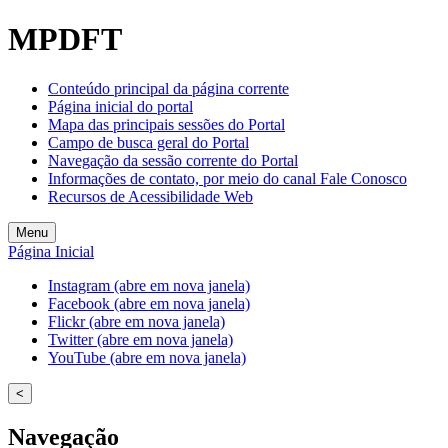
Welcome
MPDFT
to
All
in
Conteúdo principal da página corrente
One
Página inicial do portal
Accessibility
Mapa das principais sessões do Portal
screen
Campo de busca geral do Portal
reader.
Navegação da sessão corrente do Portal
To
Informações de contato, por meio do canal Fale Conosco
start
Recursos de Acessibilidade Web
the
All
Menu
in
Página Inicial
One
Accessibility
Instagram (abre em nova janela)
screen
Facebook (abre em nova janela)
reader,
Flickr (abre em nova janela)
press
Twitter (abre em nova janela)
"Ctrl
YouTube (abre em nova janela)
+
/".
<
This
shortcut
Navegação
activates