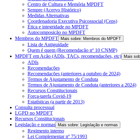
Centro de Cultura e Memória MPDFT
Sempre (Acervo Histórico)
Medidas Alternativas
Coordenadoria Executiva Psicossocial (Ceps)
Ética e integridade no MPDFT
Autocomposição no MPDFT
Membros do MPDFT
Mais sobre: Membros do MPDFT
Lista de Antiguidade
Quem é quem (Recomendação nº 10 CNMP)
MPDFT em Ação (ADIs, TACs, recomendações, etc)
Mais so
ADIs
Recomendações
Recomendações (anteriores a outubro de 2024)
Termos de Ajustamento de Conduta
Termos de Ajustamento de Conduta (anteriores a 2024)
Recursos Constitucionais
Força-tarefa Covid-19
Estatísticas (a partir de 2013)
Consulta processual
LGPD no MPDFT
Recursos Constitucionais
Legislação e normas
Mais sobre: Legislação e normas
Regimento interno
Lei Complementar nº 75/1993