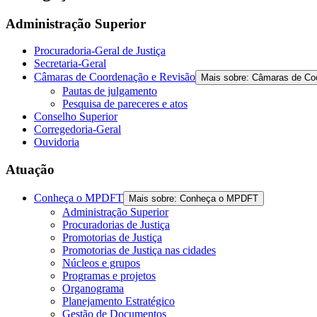
the
screen
Administração Superior
reader
to
Procuradoria-Geral de Justiça
help
Secretaria-Geral
you
Câmaras de Coordenação e Revisão
Mais sobre: Câmaras de Co
navigate
Pautas de julgamento
and
Pesquisa de pareceres e atos
interact
Conselho Superior
with
Corregedoria-Geral
the
Ouvidoria
content.
Atuação
Conheça o MPDFT
Mais sobre: Conheça o MPDFT
Administração Superior
Procuradorias de Justiça
Promotorias de Justiça
Promotorias de Justiça nas cidades
Núcleos e grupos
Programas e projetos
Organograma
Planejamento Estratégico
Gestão de Documentos