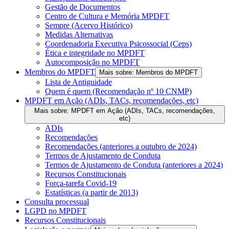
Gestão de Documentos
Centro de Cultura e Memória MPDFT
Sempre (Acervo Histórico)
Medidas Alternativas
Coordenadoria Executiva Psicossocial (Ceps)
Ética e integridade no MPDFT
Autocomposição no MPDFT
Membros do MPDFT
Mais sobre: Membros do MPDFT
Lista de Antiguidade
Quem é quem (Recomendação nº 10 CNMP)
MPDFT em Ação (ADIs, TACs, recomendações, etc)
Mais sobre: MPDFT em Ação (ADIs, TACs, recomendações,
etc)
ADIs
Recomendações
Recomendações (anteriores a outubro de 2024)
Termos de Ajustamento de Conduta
Termos de Ajustamento de Conduta (anteriores a 2024)
Recursos Constitucionais
Força-tarefa Covid-19
Estatísticas (a partir de 2013)
Consulta processual
LGPD no MPDFT
Recursos Constitucionais