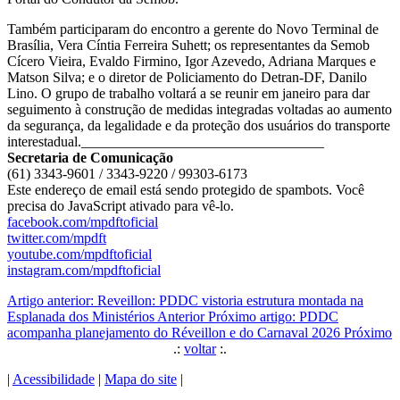
Também participaram do encontro a gerente do Novo Terminal de
Brasília, Vera Cíntia Ferreira Suhett; os representantes da Semob
Cícero Vieira, Evaldo Firmino, Igor Azevedo, Adriana Marques e
Matson Silva; e o diretor de Policiamento do Detran-DF, Danilo
Lino. O grupo de trabalho voltará a se reunir em janeiro para dar
seguimento à construção de medidas integradas voltadas ao aumento
da segurança, da legalidade e da proteção dos usuários do transporte
interestadual.
__________________________________
Secretaria de Comunicação
(61) 3343-9601 / 3343-9220 / 99303-6173
Este endereço de email está sendo protegido de spambots. Você
precisa do JavaScript ativado para vê-lo.
facebook.com/mpdftoficial
twitter.com/mpdft
youtube.com/mpdftoficial
instagram.com/mpdftoficial
Artigo anterior: Reveillon: PDDC vistoria estrutura montada na
Esplanada dos Ministérios
Anterior
Próximo artigo: PDDC
acompanha planejamento do Réveillon e do Carnaval 2026
Próximo
.:
voltar
:.
|
Acessibilidade
|
Mapa do site
|