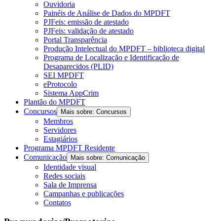
Ouvidoria
Painéis de Análise de Dados do MPDFT
PJFeis: emissão de atestado
PJFeis: validação de atestado
Portal Transparência
Produção Intelectual do MPDFT – biblioteca digital
Programa de Localização e Identificação de
Desaparecidos (PLID)
SEI MPDFT
eProtocolo
Sistema AppCrim
Plantão do MPDFT
Concursos
Mais sobre: Concursos
Membros
Servidores
Estagiários
Programa MPDFT Residente
Comunicação
Mais sobre: Comunicação
Identidade visual
Redes sociais
Sala de Imprensa
Campanhas e publicações
Contatos