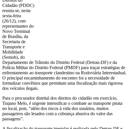
Direitos do
Cidadão (PDDC)
reuniu-se, nesta
sexta-feira
(26/12), com
representantes do
Novo Terminal
de Brasília, da
Secretaria de
Transporte e
Mobilidade
(Semob), do
Departamento de Trânsito do Distrito Federal (Detran-DF) e da
Polícia Militar do Distrito Federal (PMDF) para traçar estratégias de
enfrentamento ao transporte clandestino na Rodoviária Interestadual.
O principal encaminhamento do encontro foi a necessidade de
formalizar convênios que permitam uma fiscalização mais rigorosa
dos veículos ilegais.
Para o procurador distrital dos direitos do cidadão em exercício,
Trajano Melo, é urgente intensificar o combate ao transporte pirata
no local, pois, “além dos riscos à vida dos usuários, muitos
passageiros são lesados com a cobrança abusiva do valor das
passagens”.
A fiscalização do transporte irregular é realizada pelo Detran-DF e