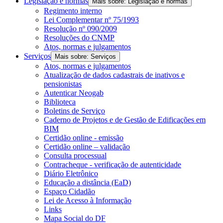
Legislação e normas
Mais sobre: Legislação e normas
Regimento interno
Lei Complementar nº 75/1993
Resolução nº 090/2009
Resoluções do CNMP
Atos, normas e julgamentos
Serviços
Mais sobre: Serviços
Atos, normas e julgamentos
Atualização de dados cadastrais de inativos e
pensionistas
Autenticar Neogab
Biblioteca
Boletins de Serviço
Caderno de Projetos e de Gestão de Edificações em
BIM
Certidão online - emissão
Certidão online – validação
Consulta processual
Contracheque - verificação de autenticidade
Diário Eletrônico
Educação a distância (EaD)
Espaço Cidadão
Lei de Acesso à Informação
Links
Mapa Social do DF