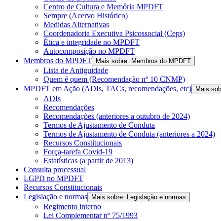
Centro de Cultura e Memória MPDFT
Sempre (Acervo Histórico)
Medidas Alternativas
Coordenadoria Executiva Psicossocial (Ceps)
Ética e integridade no MPDFT
Autocomposição no MPDFT
Membros do MPDFT
Mais sobre: Membros do MPDFT
Lista de Antiguidade
Quem é quem (Recomendação nº 10 CNMP)
MPDFT em Ação (ADIs, TACs, recomendações, etc)
Mais so
ADIs
Recomendações
Recomendações (anteriores a outubro de 2024)
Termos de Ajustamento de Conduta
Termos de Ajustamento de Conduta (anteriores a 2024)
Recursos Constitucionais
Força-tarefa Covid-19
Estatísticas (a partir de 2013)
Consulta processual
LGPD no MPDFT
Recursos Constitucionais
Legislação e normas
Mais sobre: Legislação e normas
Regimento interno
Lei Complementar nº 75/1993