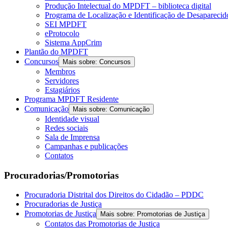
Produção Intelectual do MPDFT – biblioteca digital
Programa de Localização e Identificação de Desapareci
SEI MPDFT
eProtocolo
Sistema AppCrim
Plantão do MPDFT
Concursos
Mais sobre: Concursos
Membros
Servidores
Estagiários
Programa MPDFT Residente
Comunicação
Mais sobre: Comunicação
Identidade visual
Redes sociais
Sala de Imprensa
Campanhas e publicações
Contatos
Procuradorias/Promotorias
Procuradoria Distrital dos Direitos do Cidadão – PDDC
Procuradorias de Justiça
Promotorias de Justiça
Mais sobre: Promotorias de Justiça
Contatos das Promotorias de Justiça