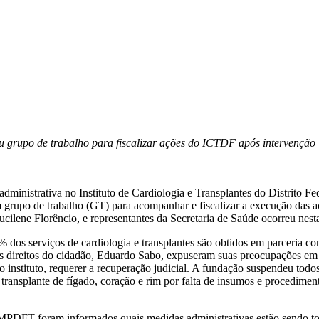
ou grupo de trabalho para fiscalizar ações do ICTDF após intervenção
dministrativa no Instituto de Cardiologia e Transplantes do Distrito Fe
grupo de trabalho (GT) para acompanhar e fiscalizar a execução das aç
ucilene Florêncio, e representantes da Secretaria de Saúde ocorreu nest
os serviços de cardiologia e transplantes são obtidos em parceria c
dos direitos do cidadão, Eduardo Sabo, expuseram suas preocupações em 
do instituto, requerer a recuperação judicial. A fundação suspendeu to
 transplante de fígado, coração e rim por falta de insumos e procedime
MPDFT foram informados quais medidas administrativas estão sendo to