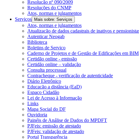
Resolução nº 090/2009
Resoluções do CNMP
Atos, normas e julgamentos
Serviços
Mais sobre: Serviços
Atos, normas e julgamentos
Atualização de dados cadastrais de inativos e pensionista
Autenticar Neogab
Biblioteca
Boletins de Serviço
Caderno de Projetos e de Gestão de Edificações em BIM
Certidão online - emissão
Certidão online – validação
Consulta processual
Contracheque - verificação de autenticidade
Diário Eletrônico
Educação a distância (EaD)
Espaço Cidadão
Lei de Acesso à Informação
Links
Mapa Social do DF
Ouvidoria
Painéis de Análise de Dados do MPDFT
PJFeis: emissão de atestado
PJFeis: validação de atestado
Portal Transparência