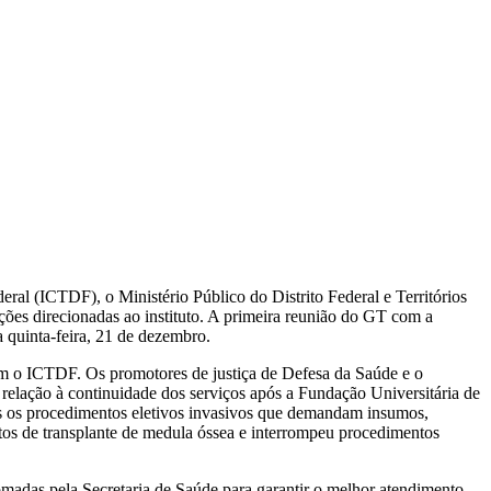
deral (ICTDF), o Ministério Público do Distrito Federal e Territórios
ões direcionadas ao instituto. A primeira reunião do GT com a
a quinta-feira, 21 de dezembro.
om o ICTDF. Os promotores de justiça de Defesa da Saúde e o
relação à continuidade dos serviços após a Fundação Universitária de
dos os procedimentos eletivos invasivos que demandam insumos,
ntos de transplante de medula óssea e interrompeu procedimentos
madas pela Secretaria de Saúde para garantir o melhor atendimento