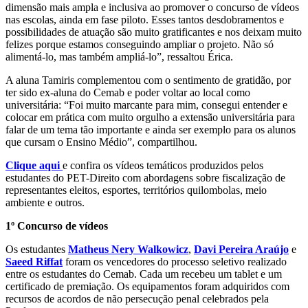
dimensão mais ampla e inclusiva ao promover o concurso de vídeos
nas escolas, ainda em fase piloto. Esses tantos desdobramentos e
possibilidades de atuação são muito gratificantes e nos deixam muito
felizes porque estamos conseguindo ampliar o projeto. Não só
alimentá-lo, mas também ampliá-lo”, ressaltou Érica.
A aluna Tamiris complementou com o sentimento de gratidão, por
ter sido ex-aluna do Cemab e poder voltar ao local como
universitária: “Foi muito marcante para mim, consegui entender e
colocar em prática com muito orgulho a extensão universitária para
falar de um tema tão importante e ainda ser exemplo para os alunos
que cursam o Ensino Médio”, compartilhou.
Clique aqui
e confira os vídeos temáticos produzidos pelos
estudantes do PET-Direito com abordagens sobre fiscalização de
representantes eleitos, esportes, territórios quilombolas, meio
ambiente e outros.
1º Concurso de vídeos
Os estudantes
Matheus Nery Walkowicz
,
Davi Pereira Araújo
e
Saeed Riffat
foram os vencedores do processo seletivo realizado
entre os estudantes do Cemab. Cada um recebeu um tablet e um
certificado de premiação. Os equipamentos foram adquiridos com
recursos de acordos de não persecução penal celebrados pela