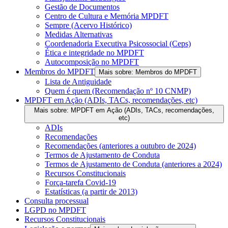
Gestão de Documentos
Centro de Cultura e Memória MPDFT
Sempre (Acervo Histórico)
Medidas Alternativas
Coordenadoria Executiva Psicossocial (Ceps)
Ética e integridade no MPDFT
Autocomposição no MPDFT
Membros do MPDFT
Mais sobre: Membros do MPDFT
Lista de Antiguidade
Quem é quem (Recomendação nº 10 CNMP)
MPDFT em Ação (ADIs, TACs, recomendações, etc)
Mais sobre: MPDFT em Ação (ADIs, TACs, recomendações,
etc)
ADIs
Recomendações
Recomendações (anteriores a outubro de 2024)
Termos de Ajustamento de Conduta
Termos de Ajustamento de Conduta (anteriores a 2024)
Recursos Constitucionais
Força-tarefa Covid-19
Estatísticas (a partir de 2013)
Consulta processual
LGPD no MPDFT
Recursos Constitucionais