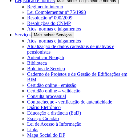
Legislação e normas
Mais sobre: Legislação e normas
Regimento interno
Lei Complementar nº 75/1993
Resolução nº 090/2009
Resoluções do CNMP
Atos, normas e julgamentos
Serviços
Mais sobre: Serviços
Atos, normas e julgamentos
Atualização de dados cadastrais de inativos e
pensionistas
Autenticar Neogab
Biblioteca
Boletins de Serviço
Caderno de Projetos e de Gestão de Edificações em
BIM
Certidão online - emissão
Certidão online – validação
Consulta processual
Contracheque - verificação de autenticidade
Diário Eletrônico
Educação a distância (EaD)
Espaço Cidadão
Lei de Acesso à Informação
Links
Mapa Social do DF