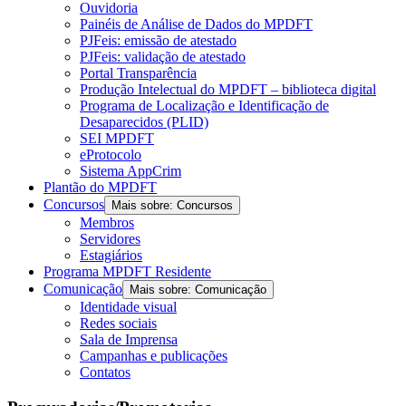
Ouvidoria
Painéis de Análise de Dados do MPDFT
PJFeis: emissão de atestado
PJFeis: validação de atestado
Portal Transparência
Produção Intelectual do MPDFT – biblioteca digital
Programa de Localização e Identificação de
Desaparecidos (PLID)
SEI MPDFT
eProtocolo
Sistema AppCrim
Plantão do MPDFT
Concursos
Mais sobre: Concursos
Membros
Servidores
Estagiários
Programa MPDFT Residente
Comunicação
Mais sobre: Comunicação
Identidade visual
Redes sociais
Sala de Imprensa
Campanhas e publicações
Contatos