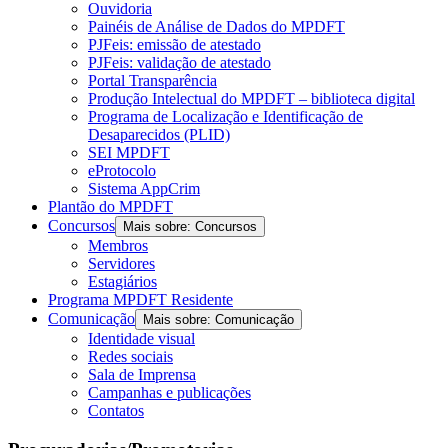
Ouvidoria
Painéis de Análise de Dados do MPDFT
PJFeis: emissão de atestado
PJFeis: validação de atestado
Portal Transparência
Produção Intelectual do MPDFT – biblioteca digital
Programa de Localização e Identificação de
Desaparecidos (PLID)
SEI MPDFT
eProtocolo
Sistema AppCrim
Plantão do MPDFT
Concursos
Mais sobre: Concursos
Membros
Servidores
Estagiários
Programa MPDFT Residente
Comunicação
Mais sobre: Comunicação
Identidade visual
Redes sociais
Sala de Imprensa
Campanhas e publicações
Contatos