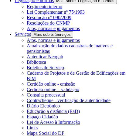
Legislação e normas
Mais sobre: Legislação e normas
Regimento interno
Lei Complementar nº 75/1993
Resolução nº 090/2009
Resoluções do CNMP
Atos, normas e julgamentos
Serviços
Mais sobre: Serviços
Atos, normas e julgamentos
Atualização de dados cadastrais de inativos e
pensionistas
Autenticar Neogab
Biblioteca
Boletins de Serviço
Caderno de Projetos e de Gestão de Edificações em
BIM
Certidão online - emissão
Certidão online – validação
Consulta processual
Contracheque - verificação de autenticidade
Diário Eletrônico
Educação a distância (EaD)
Espaço Cidadão
Lei de Acesso à Informação
Links
Mapa Social do DF