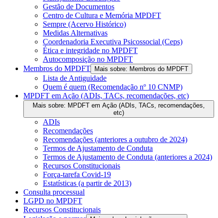
Gestão de Documentos
Centro de Cultura e Memória MPDFT
Sempre (Acervo Histórico)
Medidas Alternativas
Coordenadoria Executiva Psicossocial (Ceps)
Ética e integridade no MPDFT
Autocomposição no MPDFT
Membros do MPDFT
Mais sobre: Membros do MPDFT
Lista de Antiguidade
Quem é quem (Recomendação nº 10 CNMP)
MPDFT em Ação (ADIs, TACs, recomendações, etc)
Mais sobre: MPDFT em Ação (ADIs, TACs, recomendações,
etc)
ADIs
Recomendações
Recomendações (anteriores a outubro de 2024)
Termos de Ajustamento de Conduta
Termos de Ajustamento de Conduta (anteriores a 2024)
Recursos Constitucionais
Força-tarefa Covid-19
Estatísticas (a partir de 2013)
Consulta processual
LGPD no MPDFT
Recursos Constitucionais