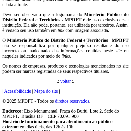
citada a fonte.
Deve ser observado que a logomarca do
Ministério Público do
Distrito Federal e Territórios - MPDFT
é de uso exclusivo desta
instituição. Ela não pode, portanto, ser utilizada por terceiros. Assim,
é vedado seu uso também em
link
com imagem associada.
O
Ministério Público do Distrito Federal e Territórios - MPDFT
não se responsabiliza por qualquer prejuízo resultante do uso
incorreto ou inadequado das informações contidas neste
site
ou
naqueles indicados por meio de
links
.
Os nomes de empresas, produtos e tecnologias mencionados no site
podem ser marcas registradas de seus respectivos titulares.
.:
voltar
:.
|
Acessibilidade
|
Mapa do site
|
© 2025 MPDFT - Todos os
direitos reservados
.
Endereço:
Eixo Monumental, Praça do Buriti, Lote 2, Sede do
MPDFT, Brasília-DF – CEP 70.091-900
Horário de funcionamento para atendimento ao público
externo:
em dias úteis, das 12h às 19h