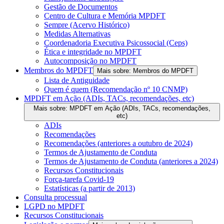
Gestão de Documentos
Centro de Cultura e Memória MPDFT
Sempre (Acervo Histórico)
Medidas Alternativas
Coordenadoria Executiva Psicossocial (Ceps)
Ética e integridade no MPDFT
Autocomposição no MPDFT
Membros do MPDFT
Mais sobre: Membros do MPDFT
Lista de Antiguidade
Quem é quem (Recomendação nº 10 CNMP)
MPDFT em Ação (ADIs, TACs, recomendações, etc)
Mais sobre: MPDFT em Ação (ADIs, TACs, recomendações,
etc)
ADIs
Recomendações
Recomendações (anteriores a outubro de 2024)
Termos de Ajustamento de Conduta
Termos de Ajustamento de Conduta (anteriores a 2024)
Recursos Constitucionais
Força-tarefa Covid-19
Estatísticas (a partir de 2013)
Consulta processual
LGPD no MPDFT
Recursos Constitucionais