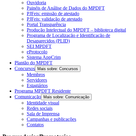
Ouvidoria
Painéis de Análise de Dados do MPDFT
PJFeis: emissão de atestado
PJFeis: validação de atestado
Portal Transparência
Produção Intelectual do MPDFT – biblioteca digital
Programa de Localização e Identificação de
Desaparecidos (PLID)
SEI MPDFT
eProtocolo
Sistema AppCrim
Plantão do MPDFT
Concursos
Mais sobre: Concursos
Membros
Servidores
Estagiários
Programa MPDFT Residente
Comunicação
Mais sobre: Comunicação
Identidade visual
Redes sociais
Sala de Imprensa
Campanhas e publicações
Contatos