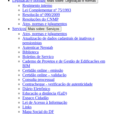
Legislação e normas
Mais sobre: Legislação e normas
Regimento interno
Lei Complementar nº 75/1993
Resolução nº 090/2009
Resoluções do CNMP
Atos, normas e julgamentos
Serviços
Mais sobre: Serviços
Atos, normas e julgamentos
Atualização de dados cadastrais de inativos e
pensionistas
Autenticar Neogab
Biblioteca
Boletins de Serviço
Caderno de Projetos e de Gestão de Edificações em
BIM
Certidão online - emissão
Certidão online – validação
Consulta processual
Contracheque - verificação de autenticidade
Diário Eletrônico
Educação a distância (EaD)
Espaço Cidadão
Lei de Acesso à Informação
Links
Mapa Social do DF