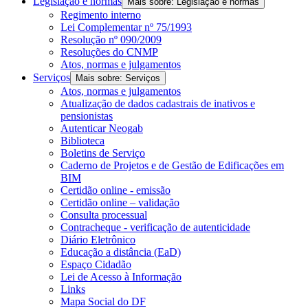
Legislação e normas
Mais sobre: Legislação e normas
Regimento interno
Lei Complementar nº 75/1993
Resolução nº 090/2009
Resoluções do CNMP
Atos, normas e julgamentos
Serviços
Mais sobre: Serviços
Atos, normas e julgamentos
Atualização de dados cadastrais de inativos e
pensionistas
Autenticar Neogab
Biblioteca
Boletins de Serviço
Caderno de Projetos e de Gestão de Edificações em
BIM
Certidão online - emissão
Certidão online – validação
Consulta processual
Contracheque - verificação de autenticidade
Diário Eletrônico
Educação a distância (EaD)
Espaço Cidadão
Lei de Acesso à Informação
Links
Mapa Social do DF