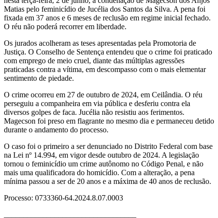
nesta terça-feira, 2 de junho, a condenação de Magecson dos Anjos
Matias pelo feminicídio de Jucélia dos Santos da Silva. A pena foi
fixada em 37 anos e 6 meses de reclusão em regime inicial fechado.
O réu não poderá recorrer em liberdade.
Os jurados acolheram as teses apresentadas pela Promotoria de
Justiça. O Conselho de Sentença entendeu que o crime foi praticado
com emprego de meio cruel, diante das múltiplas agressões
praticadas contra a vítima, em descompasso com o mais elementar
sentimento de piedade.
O crime ocorreu em 27 de outubro de 2024, em Ceilândia. O réu
perseguiu a companheira em via pública e desferiu contra ela
diversos golpes de faca. Jucélia não resistiu aos ferimentos.
Magecson foi preso em flagrante no mesmo dia e permaneceu detido
durante o andamento do processo.
O caso foi o primeiro a ser denunciado no Distrito Federal com base
na Lei nº 14.994, em vigor desde outubro de 2024. A legislação
tornou o feminicídio um crime autônomo no Código Penal, e não
mais uma qualificadora do homicídio. Com a alteração, a pena
mínima passou a ser de 20 anos e a máxima de 40 anos de reclusão.
Processo: 0733360-64.2024.8.07.0003
__________________________________