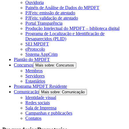
Ouvidoria
Painéis de Análise de Dados do MPDFT
PJFeis: emissão de atestado
PJFeis: validação de atestado
Portal Transparência
Produção Intelectual do MPDFT – biblioteca digital
Programa de Localização e Identificação de
Desaparecidos (PLID)
SEI MPDFT
eProtocolo
Sistema AppCrim
Plantão do MPDFT
Concursos
Mais sobre: Concursos
Membros
Servidores
Estagiários
Programa MPDFT Residente
Comunicação
Mais sobre: Comunicação
Identidade visual
Redes sociais
Sala de Imprensa
Campanhas e publicações
Contatos