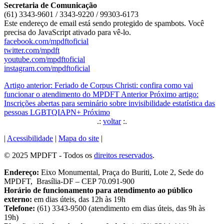
Secretaria de Comunicação
(61) 3343-9601 / 3343-9220 / 99303-6173
Este endereço de email está sendo protegido de spambots. Você
precisa do JavaScript ativado para vê-lo.
facebook.com/mpdftoficial
twitter.com/mpdft
youtube.com/mpdftoficial
instagram.com/mpdftoficial
Artigo anterior: Feriado de Corpus Christi: confira como vai
funcionar o atendimento do MPDFT
Anterior
Próximo artigo:
Inscrições abertas para seminário sobre invisibilidade estatística das
pessoas LGBTQIAPN+
Próximo
.:
voltar
:.
|
Acessibilidade
|
Mapa do site
|
© 2025 MPDFT - Todos os
direitos reservados
.
Endereço:
Eixo Monumental, Praça do Buriti, Lote 2, Sede do
MPDFT, Brasília-DF – CEP 70.091-900
Horário de funcionamento para atendimento ao público
externo:
em dias úteis, das 12h às 19h
Telefone:
(61) 3343-9500 (atendimento em dias úteis, das 9h às
19h)