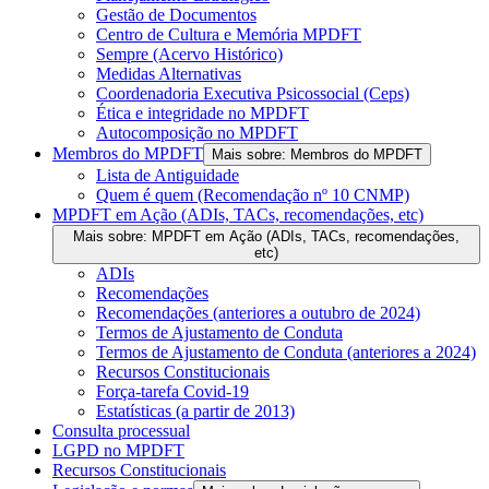
Gestão de Documentos
Centro de Cultura e Memória MPDFT
Sempre (Acervo Histórico)
Medidas Alternativas
Coordenadoria Executiva Psicossocial (Ceps)
Ética e integridade no MPDFT
Autocomposição no MPDFT
Membros do MPDFT
Mais sobre: Membros do MPDFT
Lista de Antiguidade
Quem é quem (Recomendação nº 10 CNMP)
MPDFT em Ação (ADIs, TACs, recomendações, etc)
Mais sobre: MPDFT em Ação (ADIs, TACs, recomendações,
etc)
ADIs
Recomendações
Recomendações (anteriores a outubro de 2024)
Termos de Ajustamento de Conduta
Termos de Ajustamento de Conduta (anteriores a 2024)
Recursos Constitucionais
Força-tarefa Covid-19
Estatísticas (a partir de 2013)
Consulta processual
LGPD no MPDFT
Recursos Constitucionais