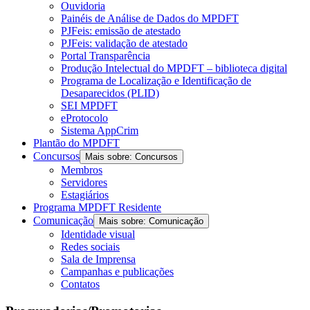
Ouvidoria
Painéis de Análise de Dados do MPDFT
PJFeis: emissão de atestado
PJFeis: validação de atestado
Portal Transparência
Produção Intelectual do MPDFT – biblioteca digital
Programa de Localização e Identificação de
Desaparecidos (PLID)
SEI MPDFT
eProtocolo
Sistema AppCrim
Plantão do MPDFT
Concursos
Mais sobre: Concursos
Membros
Servidores
Estagiários
Programa MPDFT Residente
Comunicação
Mais sobre: Comunicação
Identidade visual
Redes sociais
Sala de Imprensa
Campanhas e publicações
Contatos