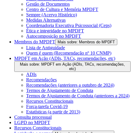
Gestão de Documentos
Centro de Cultura e Memória MPDFT
Sempre (Acervo Histórico)
Medidas Alternativas
Coordenadoria Executiva Psicossocial (Ceps)
Ética e integridade no MPDFT
Autocomposição no MPDFT
Membros do MPDFT
Mais sobre: Membros do MPDFT
Lista de Antiguidade
Quem é quem (Recomendação nº 10 CNMP)
MPDFT em Ação (ADIs, TACs, recomendações, etc)
Mais sobre: MPDFT em Ação (ADIs, TACs, recomendações,
etc)
ADIs
Recomendações
Recomendações (anteriores a outubro de 2024)
Termos de Ajustamento de Conduta
Termos de Ajustamento de Conduta (anteriores a 2024)
Recursos Constitucionais
Força-tarefa Covid-19
Estatísticas (a partir de 2013)
Consulta processual
LGPD no MPDFT
Recursos Constitucionais