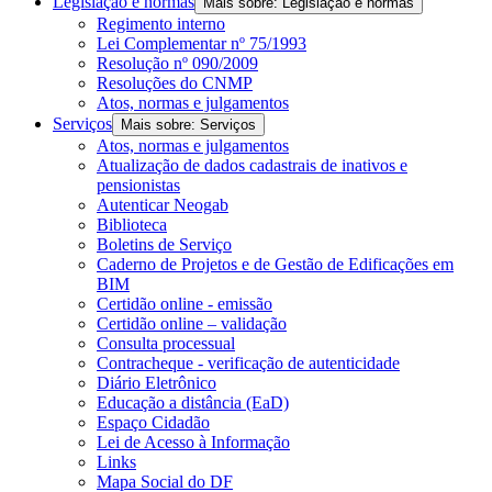
Legislação e normas
Mais sobre: Legislação e normas
Regimento interno
Lei Complementar nº 75/1993
Resolução nº 090/2009
Resoluções do CNMP
Atos, normas e julgamentos
Serviços
Mais sobre: Serviços
Atos, normas e julgamentos
Atualização de dados cadastrais de inativos e
pensionistas
Autenticar Neogab
Biblioteca
Boletins de Serviço
Caderno de Projetos e de Gestão de Edificações em
BIM
Certidão online - emissão
Certidão online – validação
Consulta processual
Contracheque - verificação de autenticidade
Diário Eletrônico
Educação a distância (EaD)
Espaço Cidadão
Lei de Acesso à Informação
Links
Mapa Social do DF