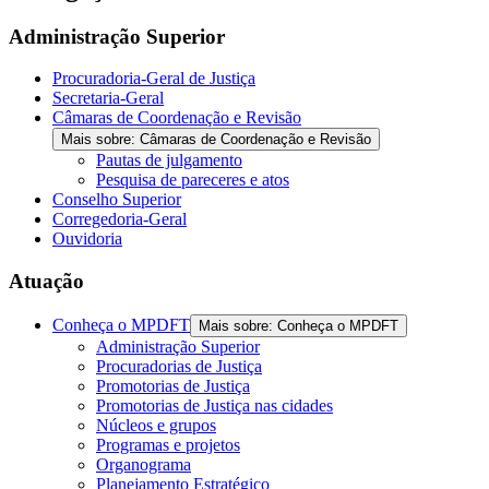
the
screen
Administração Superior
reader
to
Procuradoria-Geral de Justiça
help
Secretaria-Geral
you
Câmaras de Coordenação e Revisão
navigate
Mais sobre: Câmaras de Coordenação e Revisão
and
Pautas de julgamento
interact
Pesquisa de pareceres e atos
with
Conselho Superior
the
Corregedoria-Geral
content.
Ouvidoria
Atuação
Conheça o MPDFT
Mais sobre: Conheça o MPDFT
Administração Superior
Procuradorias de Justiça
Promotorias de Justiça
Promotorias de Justiça nas cidades
Núcleos e grupos
Programas e projetos
Organograma
Planejamento Estratégico