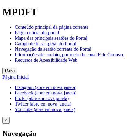
Welcome
MPDFT
to
All
in
Conteúdo principal da página corrente
One
Página inicial do portal
Accessibility
Mapa das principais sessões do Portal
screen
Campo de busca geral do Portal
reader.
Navegação da sessão corrente do Portal
To
Informações de contato, por meio do canal Fale Conosco
start
Recursos de Acessibilidade Web
the
All
Menu
in
Página Inicial
One
Accessibility
Instagram (abre em nova janela)
screen
Facebook (abre em nova janela)
reader,
Flickr (abre em nova janela)
press
Twitter (abre em nova janela)
"Ctrl
YouTube (abre em nova janela)
+
/".
<
This
shortcut
Navegação
activates