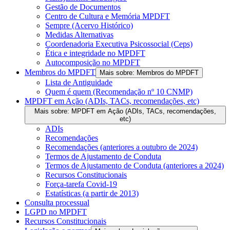
Gestão de Documentos
Centro de Cultura e Memória MPDFT
Sempre (Acervo Histórico)
Medidas Alternativas
Coordenadoria Executiva Psicossocial (Ceps)
Ética e integridade no MPDFT
Autocomposição no MPDFT
Membros do MPDFT
Mais sobre: Membros do MPDFT
Lista de Antiguidade
Quem é quem (Recomendação nº 10 CNMP)
MPDFT em Ação (ADIs, TACs, recomendações, etc)
Mais sobre: MPDFT em Ação (ADIs, TACs, recomendações,
etc)
ADIs
Recomendações
Recomendações (anteriores a outubro de 2024)
Termos de Ajustamento de Conduta
Termos de Ajustamento de Conduta (anteriores a 2024)
Recursos Constitucionais
Força-tarefa Covid-19
Estatísticas (a partir de 2013)
Consulta processual
LGPD no MPDFT
Recursos Constitucionais