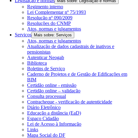
Legislação e normas
Mais sobre: Legislação e normas
Regimento interno
Lei Complementar nº 75/1993
Resolução nº 090/2009
Resoluções do CNMP
Atos, normas e julgamentos
Serviços
Mais sobre: Serviços
Atos, normas e julgamentos
Atualização de dados cadastrais de inativos e
pensionistas
Autenticar Neogab
Biblioteca
Boletins de Serviço
Caderno de Projetos e de Gestão de Edificações em
BIM
Certidão online - emissão
Certidão online – validação
Consulta processual
Contracheque - verificação de autenticidade
Diário Eletrônico
Educação a distância (EaD)
Espaço Cidadão
Lei de Acesso à Informação
Links
Mapa Social do DF