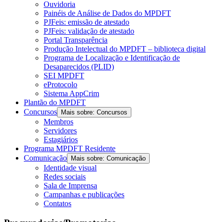
Ouvidoria
Painéis de Análise de Dados do MPDFT
PJFeis: emissão de atestado
PJFeis: validação de atestado
Portal Transparência
Produção Intelectual do MPDFT – biblioteca digital
Programa de Localização e Identificação de
Desaparecidos (PLID)
SEI MPDFT
eProtocolo
Sistema AppCrim
Plantão do MPDFT
Concursos
Mais sobre: Concursos
Membros
Servidores
Estagiários
Programa MPDFT Residente
Comunicação
Mais sobre: Comunicação
Identidade visual
Redes sociais
Sala de Imprensa
Campanhas e publicações
Contatos