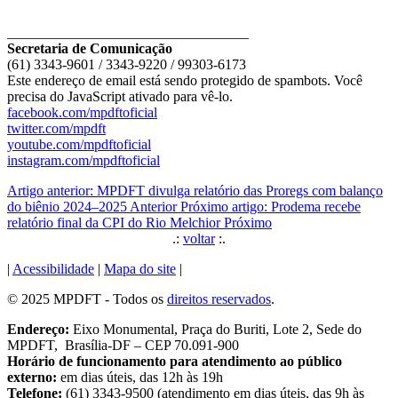
__________________________________
Secretaria de Comunicação
(61) 3343-9601 / 3343-9220 / 99303-6173
Este endereço de email está sendo protegido de spambots. Você
precisa do JavaScript ativado para vê-lo.
facebook.com/mpdftoficial
twitter.com/mpdft
youtube.com/mpdftoficial
instagram.com/mpdftoficial
Artigo anterior: MPDFT divulga relatório das Proregs com balanço
do biênio 2024–2025
Anterior
Próximo artigo: Prodema recebe
relatório final da CPI do Rio Melchior
Próximo
.:
voltar
:.
|
Acessibilidade
|
Mapa do site
|
© 2025 MPDFT - Todos os
direitos reservados
.
Endereço:
Eixo Monumental, Praça do Buriti, Lote 2, Sede do
MPDFT, Brasília-DF – CEP 70.091-900
Horário de funcionamento para atendimento ao público
externo:
em dias úteis, das 12h às 19h
Telefone:
(61) 3343-9500 (atendimento em dias úteis, das 9h às