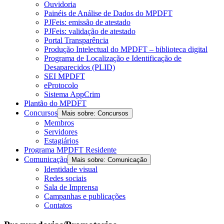
Ouvidoria
Painéis de Análise de Dados do MPDFT
PJFeis: emissão de atestado
PJFeis: validação de atestado
Portal Transparência
Produção Intelectual do MPDFT – biblioteca digital
Programa de Localização e Identificação de
Desaparecidos (PLID)
SEI MPDFT
eProtocolo
Sistema AppCrim
Plantão do MPDFT
Concursos
Mais sobre: Concursos
Membros
Servidores
Estagiários
Programa MPDFT Residente
Comunicação
Mais sobre: Comunicação
Identidade visual
Redes sociais
Sala de Imprensa
Campanhas e publicações
Contatos