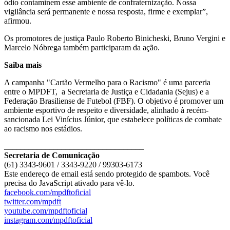
ódio contaminem esse ambiente de confraternização. Nossa
vigilância será permanente e nossa resposta, firme e exemplar”,
afirmou.
Os promotores de justiça Paulo Roberto Binicheski, Bruno Vergini e
Marcelo Nóbrega também participaram da ação.
Saiba mais
A campanha "Cartão Vermelho para o Racismo" é uma parceria
entre o MPDFT, a Secretaria de Justiça e Cidadania (Sejus) e a
Federação Brasiliense de Futebol (FBF). O objetivo é promover um
ambiente esportivo de respeito e diversidade, alinhado à recém-
sancionada Lei Vinícius Júnior, que estabelece políticas de combate
ao racismo nos estádios.
__________________________________
Secretaria de Comunicação
(61) 3343-9601 / 3343-9220 / 99303-6173
Este endereço de email está sendo protegido de spambots. Você
precisa do JavaScript ativado para vê-lo.
facebook.com/mpdftoficial
twitter.com/mpdft
youtube.com/mpdftoficial
instagram.com/mpdftoficial