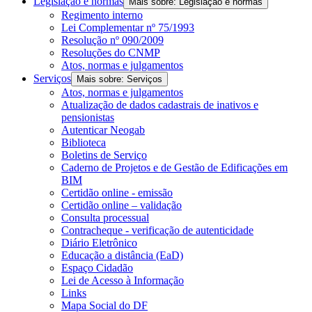
Legislação e normas
Mais sobre: Legislação e normas
Regimento interno
Lei Complementar nº 75/1993
Resolução nº 090/2009
Resoluções do CNMP
Atos, normas e julgamentos
Serviços
Mais sobre: Serviços
Atos, normas e julgamentos
Atualização de dados cadastrais de inativos e
pensionistas
Autenticar Neogab
Biblioteca
Boletins de Serviço
Caderno de Projetos e de Gestão de Edificações em
BIM
Certidão online - emissão
Certidão online – validação
Consulta processual
Contracheque - verificação de autenticidade
Diário Eletrônico
Educação a distância (EaD)
Espaço Cidadão
Lei de Acesso à Informação
Links
Mapa Social do DF