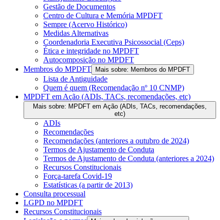
Gestão de Documentos
Centro de Cultura e Memória MPDFT
Sempre (Acervo Histórico)
Medidas Alternativas
Coordenadoria Executiva Psicossocial (Ceps)
Ética e integridade no MPDFT
Autocomposição no MPDFT
Membros do MPDFT
Mais sobre: Membros do MPDFT
Lista de Antiguidade
Quem é quem (Recomendação nº 10 CNMP)
MPDFT em Ação (ADIs, TACs, recomendações, etc)
Mais sobre: MPDFT em Ação (ADIs, TACs, recomendações,
etc)
ADIs
Recomendações
Recomendações (anteriores a outubro de 2024)
Termos de Ajustamento de Conduta
Termos de Ajustamento de Conduta (anteriores a 2024)
Recursos Constitucionais
Força-tarefa Covid-19
Estatísticas (a partir de 2013)
Consulta processual
LGPD no MPDFT
Recursos Constitucionais