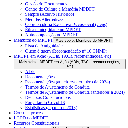
Gestão de Documentos
Centro de Cultura e Memória MPDFT
Sempre (Acervo Histórico)
Medidas Alternativas
Coordenadoria Executiva Psicossocial (Ceps)
Ética e integridade no MPDFT
Autocomposição no MPDFT
Membros do MPDFT
Mais sobre: Membros do MPDFT
Lista de Antiguidade
Quem é quem (Recomendação nº 10 CNMP)
MPDFT em Ação (ADIs, TACs, recomendações, etc)
Mais sobre: MPDFT em Ação (ADIs, TACs, recomendações,
etc)
ADIs
Recomendações
Recomendações (anteriores a outubro de 2024)
Termos de Ajustamento de Conduta
Termos de Ajustamento de Conduta (anteriores a 2024)
Recursos Constitucionais
Força-tarefa Covid-19
Estatísticas (a partir de 2013)
Consulta processual
LGPD no MPDFT
Recursos Constitucionais