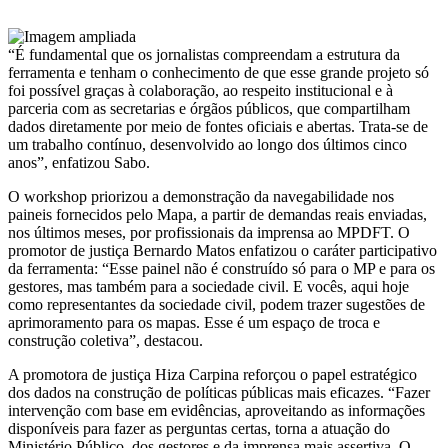
“É fundamental que os jornalistas compreendam a estrutura da
ferramenta e tenham o conhecimento de que esse grande projeto só
foi possível graças à colaboração, ao respeito institucional e à
parceria com as secretarias e órgãos públicos, que compartilham
dados diretamente por meio de fontes oficiais e abertas. Trata-se de
um trabalho contínuo, desenvolvido ao longo dos últimos cinco
anos”, enfatizou Sabo.
O workshop priorizou a demonstração da navegabilidade nos
paineis fornecidos pelo Mapa, a partir de demandas reais enviadas,
nos últimos meses, por profissionais da imprensa ao MPDFT. O
promotor de justiça Bernardo Matos enfatizou o caráter participativo
da ferramenta: “Esse painel não é construído só para o MP e para os
gestores, mas também para a sociedade civil. E vocês, aqui hoje
como representantes da sociedade civil, podem trazer sugestões de
aprimoramento para os mapas. Esse é um espaço de troca e
construção coletiva”, destacou.
A promotora de justiça Hiza Carpina reforçou o papel estratégico
dos dados na construção de políticas públicas mais eficazes. “Fazer
intervenção com base em evidências, aproveitando as informações
disponíveis para fazer as perguntas certas, torna a atuação do
Ministério Público, dos gestores e da imprensa mais assertiva. O