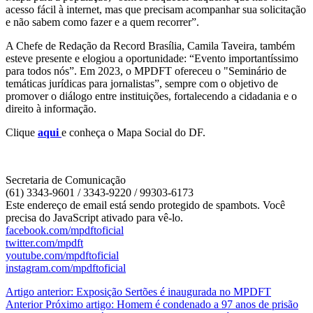
acesso fácil à internet, mas que precisam acompanhar sua solicitação
e não sabem como fazer e a quem recorrer”.
A Chefe de Redação da Record Brasília, Camila Taveira, também
esteve presente e elogiou a oportunidade: “Evento importantíssimo
para todos nós”. Em 2023, o MPDFT ofereceu o "Seminário de
temáticas jurídicas para jornalistas”, sempre com o objetivo de
promover o diálogo entre instituições, fortalecendo a cidadania e o
direito à informação.
Clique
aqui
e conheça o Mapa Social do DF.
Secretaria de Comunicação
(61) 3343-9601 / 3343-9220 / 99303-6173
Este endereço de email está sendo protegido de spambots. Você
precisa do JavaScript ativado para vê-lo.
facebook.com/mpdftoficial
twitter.com/mpdft
youtube.com/mpdftoficial
instagram.com/mpdftoficial
Artigo anterior: Exposição Sertões é inaugurada no MPDFT
Anterior
Próximo artigo: Homem é condenado a 97 anos de prisão