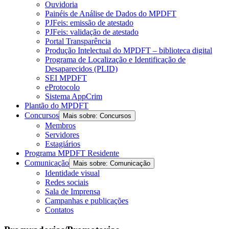
Ouvidoria
Painéis de Análise de Dados do MPDFT
PJFeis: emissão de atestado
PJFeis: validação de atestado
Portal Transparência
Produção Intelectual do MPDFT – biblioteca digital
Programa de Localização e Identificação de
Desaparecidos (PLID)
SEI MPDFT
eProtocolo
Sistema AppCrim
Plantão do MPDFT
Concursos
Mais sobre: Concursos
Membros
Servidores
Estagiários
Programa MPDFT Residente
Comunicação
Mais sobre: Comunicação
Identidade visual
Redes sociais
Sala de Imprensa
Campanhas e publicações
Contatos