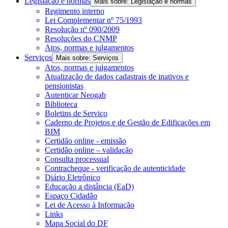
Legislação e normas
Mais sobre: Legislação e normas
Regimento interno
Lei Complementar nº 75/1993
Resolução nº 090/2009
Resoluções do CNMP
Atos, normas e julgamentos
Serviços
Mais sobre: Serviços
Atos, normas e julgamentos
Atualização de dados cadastrais de inativos e
pensionistas
Autenticar Neogab
Biblioteca
Boletins de Serviço
Caderno de Projetos e de Gestão de Edificações em
BIM
Certidão online - emissão
Certidão online – validação
Consulta processual
Contracheque - verificação de autenticidade
Diário Eletrônico
Educação a distância (EaD)
Espaço Cidadão
Lei de Acesso à Informação
Links
Mapa Social do DF