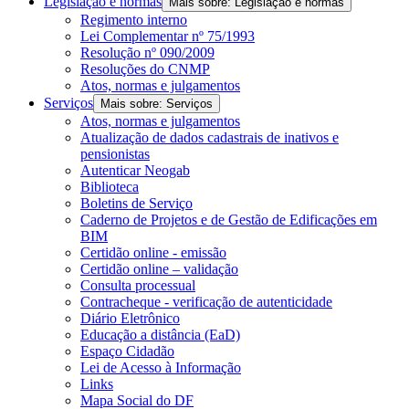
Legislação e normas
Mais sobre: Legislação e normas
Regimento interno
Lei Complementar nº 75/1993
Resolução nº 090/2009
Resoluções do CNMP
Atos, normas e julgamentos
Serviços
Mais sobre: Serviços
Atos, normas e julgamentos
Atualização de dados cadastrais de inativos e
pensionistas
Autenticar Neogab
Biblioteca
Boletins de Serviço
Caderno de Projetos e de Gestão de Edificações em
BIM
Certidão online - emissão
Certidão online – validação
Consulta processual
Contracheque - verificação de autenticidade
Diário Eletrônico
Educação a distância (EaD)
Espaço Cidadão
Lei de Acesso à Informação
Links
Mapa Social do DF