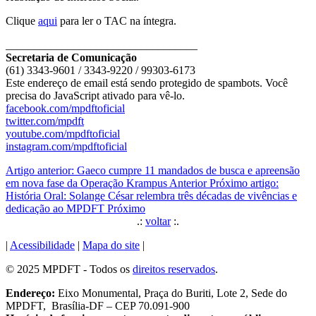
Clique
aqui
para ler o TAC na íntegra.
__________________________________
Secretaria de Comunicação
(61) 3343-9601 / 3343-9220 / 99303-6173
Este endereço de email está sendo protegido de spambots. Você
precisa do JavaScript ativado para vê-lo.
facebook.com/mpdftoficial
twitter.com/mpdft
youtube.com/mpdftoficial
instagram.com/mpdftoficial
Artigo anterior: Gaeco cumpre 11 mandados de busca e apreensão
em nova fase da Operação Krampus
Anterior
Próximo artigo:
História Oral: Solange César relembra três décadas de vivências e
dedicação ao MPDFT
Próximo
.:
voltar
:.
|
Acessibilidade
|
Mapa do site
|
© 2025 MPDFT - Todos os
direitos reservados
.
Endereço:
Eixo Monumental, Praça do Buriti, Lote 2, Sede do
MPDFT, Brasília-DF – CEP 70.091-900