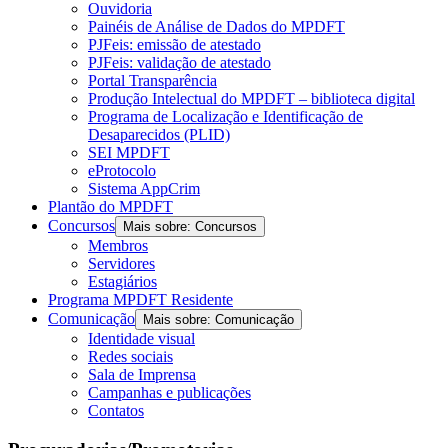
Ouvidoria
Painéis de Análise de Dados do MPDFT
PJFeis: emissão de atestado
PJFeis: validação de atestado
Portal Transparência
Produção Intelectual do MPDFT – biblioteca digital
Programa de Localização e Identificação de
Desaparecidos (PLID)
SEI MPDFT
eProtocolo
Sistema AppCrim
Plantão do MPDFT
Concursos
Mais sobre: Concursos
Membros
Servidores
Estagiários
Programa MPDFT Residente
Comunicação
Mais sobre: Comunicação
Identidade visual
Redes sociais
Sala de Imprensa
Campanhas e publicações
Contatos