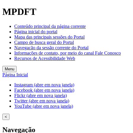
Welcome
MPDFT
to
All
in
Conteúdo principal da página corrente
One
Página inicial do portal
Accessibility
Mapa das principais sessões do Portal
screen
Campo de busca geral do Portal
reader.
Navegação da sessão corrente do Portal
To
Informações de contato, por meio do canal Fale Conosco
start
Recursos de Acessibilidade Web
the
All
Menu
in
Página Inicial
One
Accessibility
Instagram (abre em nova janela)
screen
Facebook (abre em nova janela)
reader,
Flickr (abre em nova janela)
press
Twitter (abre em nova janela)
"Ctrl
YouTube (abre em nova janela)
+
/".
<
This
shortcut
Navegação
activates