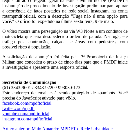
requisitou ao corregedor-geral da Polícia Militar do DF (PMDF) a
instauração de procedimento de investigação preliminar para apurar
a ocorrência de fatos postados na rede social Instagram, na conta
rotampmdf.oficial, com a descrição "Fuga não é uma opção para
você." O ofício foi expedido na última sexta-feira, 9 de maio.
O vídeo mostra uma perseguição na via W3 Norte a um condutor de
motocicleta que teria desobedecido ordem de parada. Na fuga, ele
trafega pela contramão, calçadas e áreas com pedestres, com
possível risco à população.
A solicitação de apuração foi feita pela 3ª Promotoria de Justiça
Militar, que concedeu o prazo de cinco dias para que a PMDF inicie
a investigação e apresente uma resposta oficial.
__________________________________
Secretaria de Comunicação
(61) 3343-9601 / 3343-9220 / 99303-6173
Este endereço de email está sendo protegido de spambots. Você
precisa do JavaScript ativado para vê-lo.
facebook.com/mpdftoficial
twitter.com/mpdft
youtube.com/mpdftoficial
instagram.com/mpdftoficial
Artigo anterior: Maio Amarelo: MPDFT e Rede Urbanidade