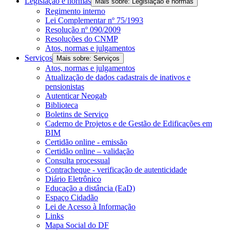
Legislação e normas
Mais sobre: Legislação e normas
Regimento interno
Lei Complementar nº 75/1993
Resolução nº 090/2009
Resoluções do CNMP
Atos, normas e julgamentos
Serviços
Mais sobre: Serviços
Atos, normas e julgamentos
Atualização de dados cadastrais de inativos e
pensionistas
Autenticar Neogab
Biblioteca
Boletins de Serviço
Caderno de Projetos e de Gestão de Edificações em
BIM
Certidão online - emissão
Certidão online – validação
Consulta processual
Contracheque - verificação de autenticidade
Diário Eletrônico
Educação a distância (EaD)
Espaço Cidadão
Lei de Acesso à Informação
Links
Mapa Social do DF