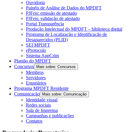
Ouvidoria
Painéis de Análise de Dados do MPDFT
PJFeis: emissão de atestado
PJFeis: validação de atestado
Portal Transparência
Produção Intelectual do MPDFT – biblioteca digital
Programa de Localização e Identificação de
Desaparecidos (PLID)
SEI MPDFT
eProtocolo
Sistema AppCrim
Plantão do MPDFT
Concursos
Mais sobre: Concursos
Membros
Servidores
Estagiários
Programa MPDFT Residente
Comunicação
Mais sobre: Comunicação
Identidade visual
Redes sociais
Sala de Imprensa
Campanhas e publicações
Contatos