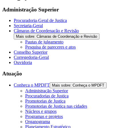
the
screen
Administração Superior
reader
to
Procuradoria-Geral de Justiça
help
Secretaria-Geral
you
Câmaras de Coordenação e Revisão
navigate
Mais sobre: Câmaras de Coordenação e Revisão
and
Pautas de julgamento
interact
Pesquisa de pareceres e atos
with
Conselho Superior
the
Corregedoria-Geral
content.
Ouvidoria
Atuação
Conheça o MPDFT
Mais sobre: Conheça o MPDFT
Administração Superior
Procuradorias de Justiça
Promotorias de Justiça
Promotorias de Justiça nas cidades
Núcleos e grupos
Programas e projetos
Organograma
Planejamento Estratégico