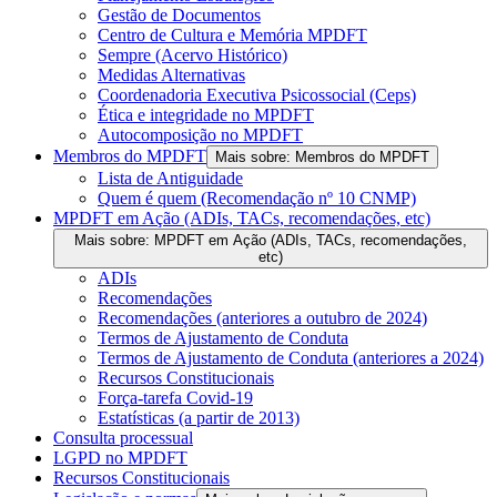
Gestão de Documentos
Centro de Cultura e Memória MPDFT
Sempre (Acervo Histórico)
Medidas Alternativas
Coordenadoria Executiva Psicossocial (Ceps)
Ética e integridade no MPDFT
Autocomposição no MPDFT
Membros do MPDFT
Mais sobre: Membros do MPDFT
Lista de Antiguidade
Quem é quem (Recomendação nº 10 CNMP)
MPDFT em Ação (ADIs, TACs, recomendações, etc)
Mais sobre: MPDFT em Ação (ADIs, TACs, recomendações,
etc)
ADIs
Recomendações
Recomendações (anteriores a outubro de 2024)
Termos de Ajustamento de Conduta
Termos de Ajustamento de Conduta (anteriores a 2024)
Recursos Constitucionais
Força-tarefa Covid-19
Estatísticas (a partir de 2013)
Consulta processual
LGPD no MPDFT
Recursos Constitucionais