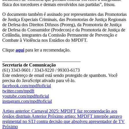
física dos torcedores e demais envolvidos nas partidas”, frisou.
O documento também é assinado por representantes das Promotorias
de Justiça Especiais Criminais, das Promotorias de Justiça Regionais
de Defesa dos Direitos Difusos (Proreg), da Promotoria de Justiça
de Defesa do Consumidor (Prodecon) e da Promotoria de Justiça de
Ceilândia, integrantes da Comissão Permanente de Prevenção e
Combate à Violência nos Estádios do MPDFT.
Clique
aqui
para ler a recomendação.
__________________________________
Secretaria de Comunicação
(61) 3343-9601 / 3343-9220 / 99303-6173
Este endereço de email está sendo protegido de spambots. Você
precisa do JavaScript ativado para vê-lo.
facebook.com/mpdftoficial
twitter.com/mpdft
youtube.com/mpdftoficial
instagram.com/mpdftoficial
Artigo anterior: Carnaval 2025: MPDFT faz recomendação aos
órgãos distritais
Anterior
Próximo artigo: MPDFT interpõe agravo
regimental no STJ contra decisão que absolveu apresentador de TV
Próximo