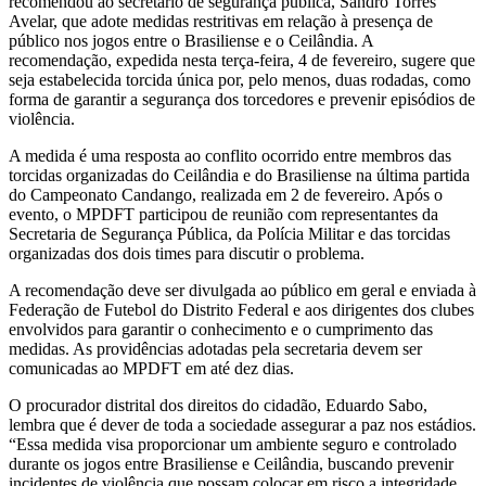
recomendou ao secretário de segurança pública, Sandro Torres
Avelar, que adote medidas restritivas em relação à presença de
público nos jogos entre o Brasiliense e o Ceilândia. A
recomendação, expedida nesta terça-feira, 4 de fevereiro, sugere que
seja estabelecida torcida única por, pelo menos, duas rodadas, como
forma de garantir a segurança dos torcedores e prevenir episódios de
violência.
A medida é uma resposta ao conflito ocorrido entre membros das
torcidas organizadas do Ceilândia e do Brasiliense na última partida
do Campeonato Candango, realizada em 2 de fevereiro. Após o
evento, o MPDFT participou de reunião com representantes da
Secretaria de Segurança Pública, da Polícia Militar e das torcidas
organizadas dos dois times para discutir o problema.
A recomendação deve ser divulgada ao público em geral e enviada à
Federação de Futebol do Distrito Federal e aos dirigentes dos clubes
envolvidos para garantir o conhecimento e o cumprimento das
medidas. As providências adotadas pela secretaria devem ser
comunicadas ao MPDFT em até dez dias.
O procurador distrital dos direitos do cidadão, Eduardo Sabo,
lembra que é dever de toda a sociedade assegurar a paz nos estádios.
“Essa medida visa proporcionar um ambiente seguro e controlado
durante os jogos entre Brasiliense e Ceilândia, buscando prevenir
incidentes de violência que possam colocar em risco a integridade