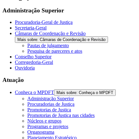
the
screen
Administração Superior
reader
to
Procuradoria-Geral de Justiça
help
Secretaria-Geral
you
Câmaras de Coordenação e Revisão
navigate
Mais sobre: Câmaras de Coordenação e Revisão
and
Pautas de julgamento
interact
Pesquisa de pareceres e atos
with
Conselho Superior
the
Corregedoria-Geral
content.
Ouvidoria
Atuação
Conheça o MPDFT
Mais sobre: Conheça o MPDFT
Administração Superior
Procuradorias de Justiça
Promotorias de Justiça
Promotorias de Justiça nas cidades
Núcleos e grupos
Programas e projetos
Organograma
Planejamento Estratégico