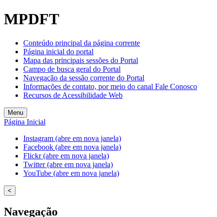
Welcome
MPDFT
to
All
in
Conteúdo principal da página corrente
One
Página inicial do portal
Accessibility
Mapa das principais sessões do Portal
screen
Campo de busca geral do Portal
reader.
Navegação da sessão corrente do Portal
To
Informações de contato, por meio do canal Fale Conosco
start
Recursos de Acessibilidade Web
the
All
Menu
in
Página Inicial
One
Accessibility
Instagram (abre em nova janela)
screen
Facebook (abre em nova janela)
reader,
Flickr (abre em nova janela)
press
Twitter (abre em nova janela)
"Ctrl
YouTube (abre em nova janela)
+
/".
<
This
shortcut
Navegação
activates