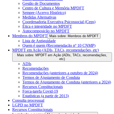
Gestão de Documentos
Centro de Cultura e Memória MPDFT
Sempre (Acervo Histórico)
Medidas Alternativas
Coordenadoria Executiva Psicossocial (Ceps)
Ética e integridade no MPDFT
Autocomposição no MPDFT
Membros do MPDFT
Mais sobre: Membros do MPDFT
Lista de Antiguidade
Quem é quem (Recomendação nº 10 CNMP)
MPDFT em Ação (ADIs, TACs, recomendações, etc)
Mais sobre: MPDFT em Ação (ADIs, TACs, recomendações,
etc)
ADIs
Recomendações
Recomendações (anteriores a outubro de 2024)
Termos de Ajustamento de Conduta
Termos de Ajustamento de Conduta (anteriores a 2024)
Recursos Constitucionais
Força-tarefa Covid-19
Estatísticas (a partir de 2013)
Consulta processual
LGPD no MPDFT
Recursos Constitucionais