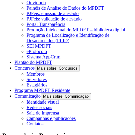
Ouvidoria
Painéis de Análise de Dados do MPDFT
PJFeis: emissão de atestado
PJFeis: validação de atestado
Portal Transparência
Produção Intelectual do MPDFT – biblioteca digital
Programa de Localização e Identificação de
Desaparecidos (PLID)
SEI MPDFT
eProtocolo
Sistema AppCrim
Plantão do MPDFT
Concursos
Mais sobre: Concursos
Membros
Servidores
Estagiários
Programa MPDFT Residente
Comunicação
Mais sobre: Comunicação
Identidade visual
Redes sociais
Sala de Imprensa
Campanhas e publicações
Contatos