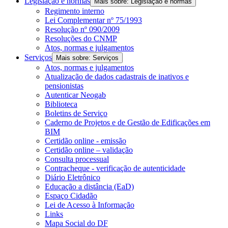
Legislação e normas
Mais sobre: Legislação e normas
Regimento interno
Lei Complementar nº 75/1993
Resolução nº 090/2009
Resoluções do CNMP
Atos, normas e julgamentos
Serviços
Mais sobre: Serviços
Atos, normas e julgamentos
Atualização de dados cadastrais de inativos e
pensionistas
Autenticar Neogab
Biblioteca
Boletins de Serviço
Caderno de Projetos e de Gestão de Edificações em
BIM
Certidão online - emissão
Certidão online – validação
Consulta processual
Contracheque - verificação de autenticidade
Diário Eletrônico
Educação a distância (EaD)
Espaço Cidadão
Lei de Acesso à Informação
Links
Mapa Social do DF