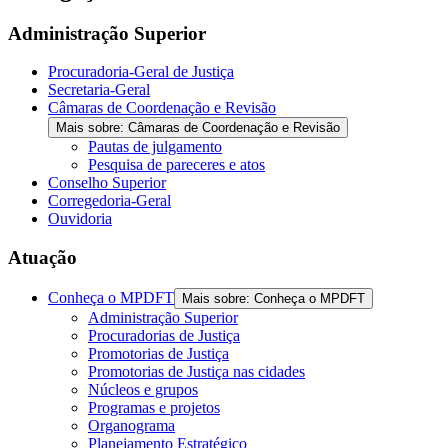
the
screen
Administração Superior
reader
to
Procuradoria-Geral de Justiça
help
Secretaria-Geral
you
Câmaras de Coordenação e Revisão
navigate
Mais sobre: Câmaras de Coordenação e Revisão
and
Pautas de julgamento
interact
Pesquisa de pareceres e atos
with
Conselho Superior
the
Corregedoria-Geral
content.
Ouvidoria
Atuação
Conheça o MPDFT
Mais sobre: Conheça o MPDFT
Administração Superior
Procuradorias de Justiça
Promotorias de Justiça
Promotorias de Justiça nas cidades
Núcleos e grupos
Programas e projetos
Organograma
Planejamento Estratégico