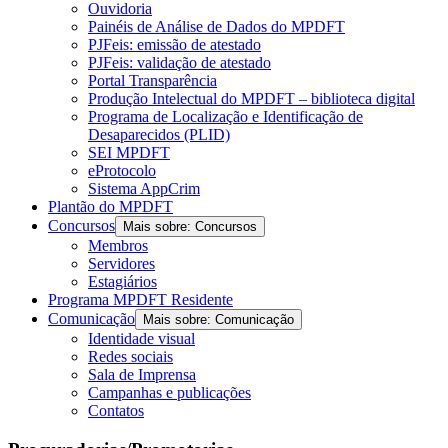
Ouvidoria
Painéis de Análise de Dados do MPDFT
PJFeis: emissão de atestado
PJFeis: validação de atestado
Portal Transparência
Produção Intelectual do MPDFT – biblioteca digital
Programa de Localização e Identificação de
Desaparecidos (PLID)
SEI MPDFT
eProtocolo
Sistema AppCrim
Plantão do MPDFT
Concursos
Mais sobre: Concursos
Membros
Servidores
Estagiários
Programa MPDFT Residente
Comunicação
Mais sobre: Comunicação
Identidade visual
Redes sociais
Sala de Imprensa
Campanhas e publicações
Contatos