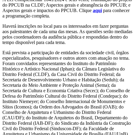
do PPCUB na CLDF; Aspectos gerais e abrangência do PPCUB; e
Aspectos gerais e impactos do PPCUB. Clique
aqui
para conhecer
a programação completa.
Haverá inscrições no local para os interessados em fazer perguntas
aos palestrantes de cada uma das mesas. As questões serão mediadas
pelos coordenadores da audiência pública e respondidas dentro do
tempo disponível para cada tema.
Está prevista a participação de entidades da sociedade civil, órgãos
especializados, pesquisadores e outros atores com atuação no tema.
Foram convidados representantes do Instituto do Patrimônio
Histórico e Artístico Nacional (Iphan); da Câmara Legislativa do
Distrito Federal (CLDF), da Casa Civil do Distrito Federal; da
Secretaria de Desenvolvimento Urbano e Habitação (Seduh); da
Secretaria do Meio Ambiente e Proteção Animal (Sema); da
Secretaria de Cultura e Economia Criativa (Secec); do Conselho de
Defesa do Patrimônio Cultural do Distrito Federal (Condepac); do
Instituto Niemeyer; do Conselho Internacional de Monumentos e
Sítios (Icomos); da Ordem dos Advogados do Brasil (OAB); do
Conselho de Arquitetura e Urbanismo do Distrito Federal
(CAU/DF); do Instituto de Arquitetos do Brasil, Departamento do
Distrito Federal (IAB-DF); do Sindicato da Indústria da Construção
Civil do Distrito Federal (Sinduscon-DF); da Faculdade de
Arquitetura e Urbanismo da Universidade de Brasília (FAU/UnB),