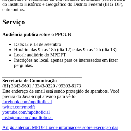
do Instituto Histórico e Geográfico do Distrito Federal (IHG-DF),
entre outros.
Serviço
Audiência pública sobre o PPCUB
Data:12 e 13 de setembro
Horário: das 9h às 18h (dia 12) e das 9h às 12h (dia 13)
Local: auditório do MPDFT
Inscrições no local, apenas para os interessados em fazer
perguntas.
__________________________________
Secretaria de Comunicação
(61) 3343-9601 / 3343-9220 / 99303-6173
Este endereço de email está sendo protegido de spambots. Você
precisa do JavaScript ativado para vê-lo.
facebook.com/mpdftoficial
twitter.com/mpdft
youtube.com/mpdftoficial
instagram.com/mpdftoficial
Artigo anterior: MPDFT pede informações sobre execução das