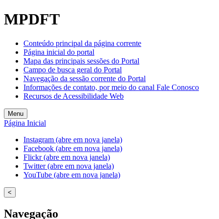
Welcome
MPDFT
to
All
in
Conteúdo principal da página corrente
One
Página inicial do portal
Accessibility
Mapa das principais sessões do Portal
screen
Campo de busca geral do Portal
reader.
Navegação da sessão corrente do Portal
To
Informações de contato, por meio do canal Fale Conosco
start
Recursos de Acessibilidade Web
the
All
Menu
in
Página Inicial
One
Accessibility
Instagram (abre em nova janela)
screen
Facebook (abre em nova janela)
reader,
Flickr (abre em nova janela)
press
Twitter (abre em nova janela)
"Ctrl
YouTube (abre em nova janela)
+
/".
<
This
shortcut
Navegação
activates