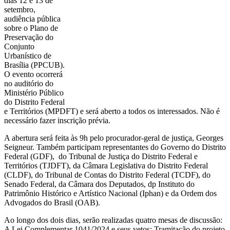
dias 12 e 13 de
setembro,
audiência pública
sobre o Plano de
Preservação do
Conjunto
Urbanístico de
Brasília (PPCUB).
O evento ocorrerá
no auditório do
Ministério Público
do Distrito Federal
e Territórios (MPDFT) e será aberto a todos os interessados. Não é
necessário fazer inscrição prévia.
A abertura será feita às 9h pelo procurador-geral de justiça, Georges
Seigneur. Também participam representantes do Governo do Distrito
Federal (GDF), do Tribunal de Justiça do Distrito Federal e
Territórios (TJDFT), da Câmara Legislativa do Distrito Federal
(CLDF), do Tribunal de Contas do Distrito Federal (TCDF), do
Senado Federal, da Câmara dos Deputados, dp Instituto do
Patrimônio Histórico e Artístico Nacional (Iphan) e da Ordem dos
Advogados do Brasil (OAB).
Ao longo dos dois dias, serão realizadas quatro mesas de discussão:
A Lei Complementar 1041/2024 e seus vetos; Tramitação do projeto