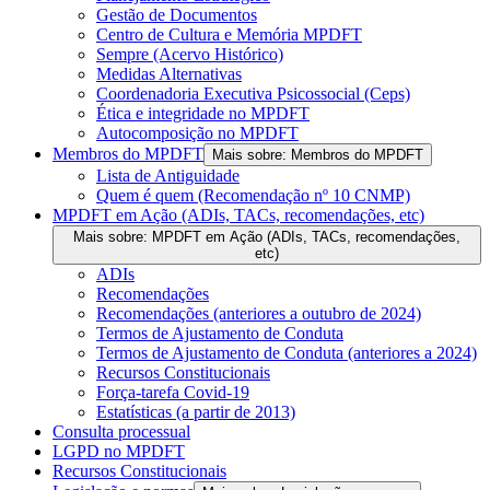
Gestão de Documentos
Centro de Cultura e Memória MPDFT
Sempre (Acervo Histórico)
Medidas Alternativas
Coordenadoria Executiva Psicossocial (Ceps)
Ética e integridade no MPDFT
Autocomposição no MPDFT
Membros do MPDFT
Mais sobre: Membros do MPDFT
Lista de Antiguidade
Quem é quem (Recomendação nº 10 CNMP)
MPDFT em Ação (ADIs, TACs, recomendações, etc)
Mais sobre: MPDFT em Ação (ADIs, TACs, recomendações,
etc)
ADIs
Recomendações
Recomendações (anteriores a outubro de 2024)
Termos de Ajustamento de Conduta
Termos de Ajustamento de Conduta (anteriores a 2024)
Recursos Constitucionais
Força-tarefa Covid-19
Estatísticas (a partir de 2013)
Consulta processual
LGPD no MPDFT
Recursos Constitucionais