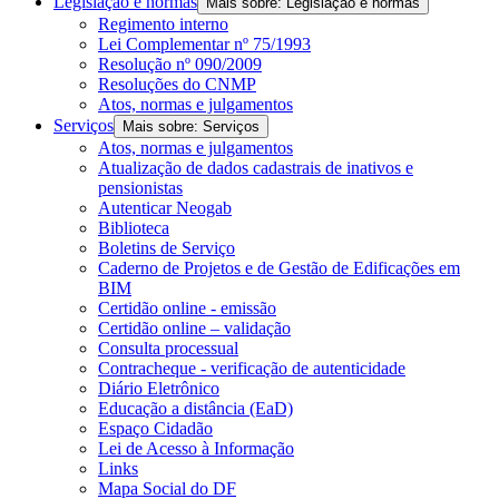
Legislação e normas
Mais sobre: Legislação e normas
Regimento interno
Lei Complementar nº 75/1993
Resolução nº 090/2009
Resoluções do CNMP
Atos, normas e julgamentos
Serviços
Mais sobre: Serviços
Atos, normas e julgamentos
Atualização de dados cadastrais de inativos e
pensionistas
Autenticar Neogab
Biblioteca
Boletins de Serviço
Caderno de Projetos e de Gestão de Edificações em
BIM
Certidão online - emissão
Certidão online – validação
Consulta processual
Contracheque - verificação de autenticidade
Diário Eletrônico
Educação a distância (EaD)
Espaço Cidadão
Lei de Acesso à Informação
Links
Mapa Social do DF