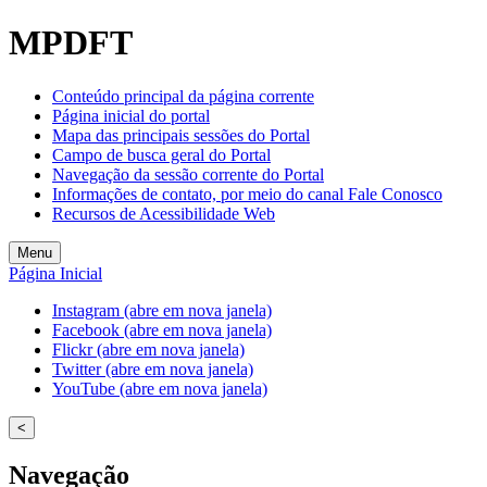
Welcome
MPDFT
to
All
in
Conteúdo principal da página corrente
One
Página inicial do portal
Accessibility
Mapa das principais sessões do Portal
screen
Campo de busca geral do Portal
reader.
Navegação da sessão corrente do Portal
To
Informações de contato, por meio do canal Fale Conosco
start
Recursos de Acessibilidade Web
the
All
Menu
in
Página Inicial
One
Accessibility
Instagram (abre em nova janela)
screen
Facebook (abre em nova janela)
reader,
Flickr (abre em nova janela)
press
Twitter (abre em nova janela)
"Ctrl
YouTube (abre em nova janela)
+
/".
<
This
shortcut
Navegação
activates