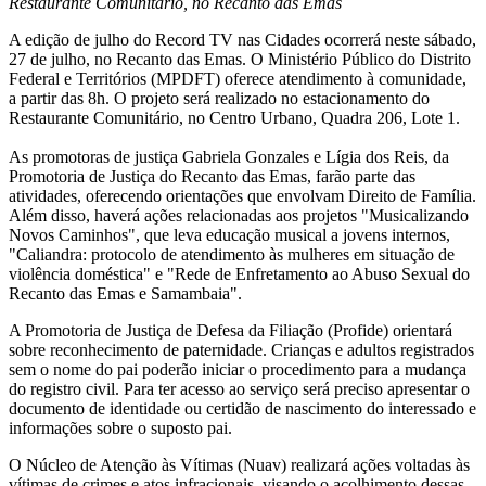
Restaurante Comunitário, no Recanto das Emas
A edição de julho do Record TV nas Cidades ocorrerá neste sábado,
27 de julho, no Recanto das Emas. O Ministério Público do Distrito
Federal e Territórios (MPDFT) oferece atendimento à comunidade,
a partir das 8h. O projeto será realizado no estacionamento do
Restaurante Comunitário, no Centro Urbano, Quadra 206, Lote 1.
As promotoras de justiça Gabriela Gonzales e Lígia dos Reis, da
Promotoria de Justiça do Recanto das Emas, farão parte das
atividades, oferecendo orientações que envolvam Direito de Família.
Além disso, haverá ações relacionadas aos projetos "Musicalizando
Novos Caminhos", que leva educação musical a jovens internos,
"Caliandra: protocolo de atendimento às mulheres em situação de
violência doméstica" e "Rede de Enfretamento ao Abuso Sexual do
Recanto das Emas e Samambaia".
A Promotoria de Justiça de Defesa da Filiação (Profide) orientará
sobre reconhecimento de paternidade. Crianças e adultos registrados
sem o nome do pai poderão iniciar o procedimento para a mudança
do registro civil. Para ter acesso ao serviço será preciso apresentar o
documento de identidade ou certidão de nascimento do interessado e
informações sobre o suposto pai.
O Núcleo de Atenção às Vítimas (Nuav) realizará ações voltadas às
vítimas de crimes e atos infracionais, visando o acolhimento dessas