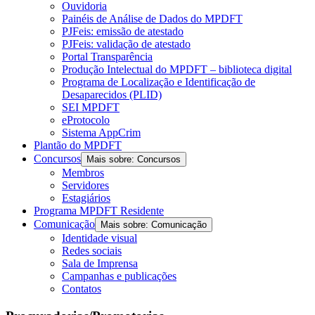
Ouvidoria
Painéis de Análise de Dados do MPDFT
PJFeis: emissão de atestado
PJFeis: validação de atestado
Portal Transparência
Produção Intelectual do MPDFT – biblioteca digital
Programa de Localização e Identificação de
Desaparecidos (PLID)
SEI MPDFT
eProtocolo
Sistema AppCrim
Plantão do MPDFT
Concursos
Mais sobre: Concursos
Membros
Servidores
Estagiários
Programa MPDFT Residente
Comunicação
Mais sobre: Comunicação
Identidade visual
Redes sociais
Sala de Imprensa
Campanhas e publicações
Contatos