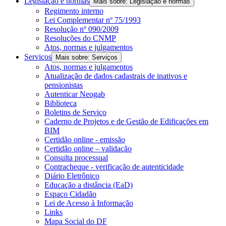
Legislação e normas
Mais sobre: Legislação e normas
Regimento interno
Lei Complementar nº 75/1993
Resolução nº 090/2009
Resoluções do CNMP
Atos, normas e julgamentos
Serviços
Mais sobre: Serviços
Atos, normas e julgamentos
Atualização de dados cadastrais de inativos e
pensionistas
Autenticar Neogab
Biblioteca
Boletins de Serviço
Caderno de Projetos e de Gestão de Edificações em
BIM
Certidão online - emissão
Certidão online – validação
Consulta processual
Contracheque - verificação de autenticidade
Diário Eletrônico
Educação a distância (EaD)
Espaço Cidadão
Lei de Acesso à Informação
Links
Mapa Social do DF