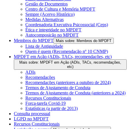
Gestão de Documentos
Centro de Cultura e Memória MPDFT
Sempre (Acervo Histórico)
Medidas Alternativas
Coordenadoria Executiva Psicossocial (Ceps)
Ética e integridade no MPDFT
Autocomposição no MPDFT
Membros do MPDFT
Mais sobre: Membros do MPDFT
Lista de Antiguidade
Quem é quem (Recomendação nº 10 CNMP)
MPDFT em Ação (ADIs, TACs, recomendações, etc)
Mais sobre: MPDFT em Ação (ADIs, TACs, recomendações,
etc)
ADIs
Recomendações
Recomendações (anteriores a outubro de 2024)
Termos de Ajustamento de Conduta
Termos de Ajustamento de Conduta (anteriores a 2024)
Recursos Constitucionais
Força-tarefa Covid-19
Estatísticas (a partir de 2013)
Consulta processual
LGPD no MPDFT
Recursos Constitucionais