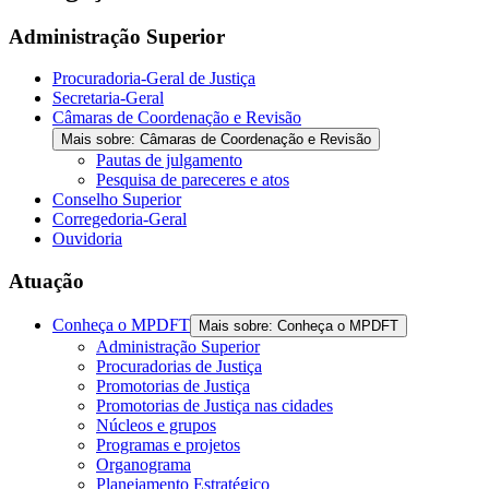
the
screen
Administração Superior
reader
to
Procuradoria-Geral de Justiça
help
Secretaria-Geral
you
Câmaras de Coordenação e Revisão
navigate
Mais sobre: Câmaras de Coordenação e Revisão
and
Pautas de julgamento
interact
Pesquisa de pareceres e atos
with
Conselho Superior
the
Corregedoria-Geral
content.
Ouvidoria
Atuação
Conheça o MPDFT
Mais sobre: Conheça o MPDFT
Administração Superior
Procuradorias de Justiça
Promotorias de Justiça
Promotorias de Justiça nas cidades
Núcleos e grupos
Programas e projetos
Organograma
Planejamento Estratégico