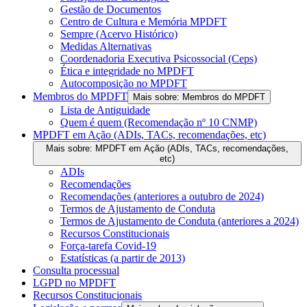
Gestão de Documentos
Centro de Cultura e Memória MPDFT
Sempre (Acervo Histórico)
Medidas Alternativas
Coordenadoria Executiva Psicossocial (Ceps)
Ética e integridade no MPDFT
Autocomposição no MPDFT
Membros do MPDFT
Mais sobre: Membros do MPDFT
Lista de Antiguidade
Quem é quem (Recomendação nº 10 CNMP)
MPDFT em Ação (ADIs, TACs, recomendações, etc)
Mais sobre: MPDFT em Ação (ADIs, TACs, recomendações,
etc)
ADIs
Recomendações
Recomendações (anteriores a outubro de 2024)
Termos de Ajustamento de Conduta
Termos de Ajustamento de Conduta (anteriores a 2024)
Recursos Constitucionais
Força-tarefa Covid-19
Estatísticas (a partir de 2013)
Consulta processual
LGPD no MPDFT
Recursos Constitucionais