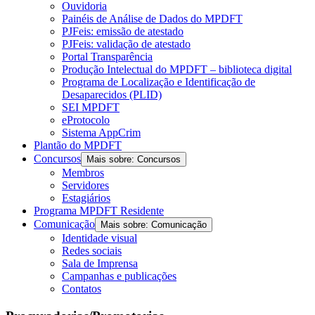
Ouvidoria
Painéis de Análise de Dados do MPDFT
PJFeis: emissão de atestado
PJFeis: validação de atestado
Portal Transparência
Produção Intelectual do MPDFT – biblioteca digital
Programa de Localização e Identificação de
Desaparecidos (PLID)
SEI MPDFT
eProtocolo
Sistema AppCrim
Plantão do MPDFT
Concursos
Mais sobre: Concursos
Membros
Servidores
Estagiários
Programa MPDFT Residente
Comunicação
Mais sobre: Comunicação
Identidade visual
Redes sociais
Sala de Imprensa
Campanhas e publicações
Contatos