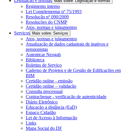
Legislação e normas
Mais sobre: Legislação e normas
Regimento interno
Lei Complementar nº 75/1993
Resolução nº 090/2009
Resoluções do CNMP
Atos, normas e julgamentos
Serviços
Mais sobre: Serviços
Atos, normas e julgamentos
Atualização de dados cadastrais de inativos e
pensionistas
Autenticar Neogab
Biblioteca
Boletins de Serviço
Caderno de Projetos e de Gestão de Edificações em
BIM
Certidão online - emissão
Certidão online – validação
Consulta processual
Contracheque - verificação de autenticidade
Diário Eletrônico
Educação a distância (EaD)
Espaço Cidadão
Lei de Acesso à Informação
Links
Mapa Social do DF