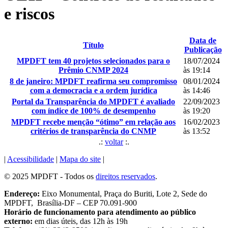
e riscos
Data de
Título
Publicação
MPDFT tem 40 projetos selecionados para o
18/07/2024
Prêmio CNMP 2024
às 19:14
8 de janeiro: MPDFT reafirma seu compromisso
08/01/2024
com a democracia e a ordem jurídica
às 14:46
Portal da Transparência do MPDFT é avaliado
22/09/2023
com índice de 100% de desempenho
às 19:20
MPDFT recebe menção “ótimo” em relação aos
16/02/2023
critérios de transparência do CNMP
às 13:52
.:
voltar
:.
|
Acessibilidade
|
Mapa do site
|
© 2025 MPDFT - Todos os
direitos reservados
.
Endereço:
Eixo Monumental, Praça do Buriti, Lote 2, Sede do
MPDFT, Brasília-DF – CEP 70.091-900
Horário de funcionamento para atendimento ao público
externo:
em dias úteis, das 12h às 19h