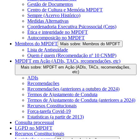
Gestão de Documentos
Centro de Cultura e Memória MPDFT
Sempre (Acervo Histórico)
Medidas Alternativas
Coordenadoria Executiva Psicossocial (Ceps)
Ética e integridade no MPDFT
Autocomposição no MPDFT
Membros do MPDFT
Mais sobre: Membros do MPDFT
Lista de Antiguidade
Quem é quem (Recomendação nº 10 CNMP)
MPDFT em Ação (ADIs, TACs, recomendações, etc)
Mais sobre: MPDFT em Ação (ADIs, TACs, recomendações,
etc)
ADIs
Recomendações
Recomendações (anteriores a outubro de 2024)
Termos de Ajustamento de Conduta
Termos de Ajustamento de Conduta (anteriores a 2024)
Recursos Constitucionais
Força-tarefa Covid-19
Estatísticas (a partir de 2013)
Consulta processual
LGPD no MPDFT
Recursos Constitucionais