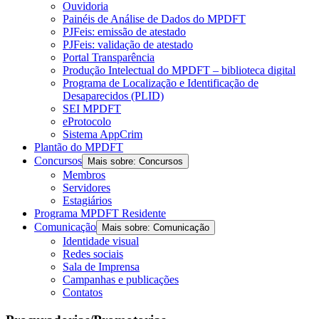
Ouvidoria
Painéis de Análise de Dados do MPDFT
PJFeis: emissão de atestado
PJFeis: validação de atestado
Portal Transparência
Produção Intelectual do MPDFT – biblioteca digital
Programa de Localização e Identificação de
Desaparecidos (PLID)
SEI MPDFT
eProtocolo
Sistema AppCrim
Plantão do MPDFT
Concursos
Mais sobre: Concursos
Membros
Servidores
Estagiários
Programa MPDFT Residente
Comunicação
Mais sobre: Comunicação
Identidade visual
Redes sociais
Sala de Imprensa
Campanhas e publicações
Contatos