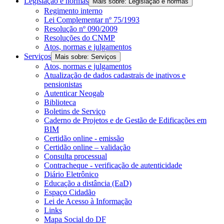
Legislação e normas
Mais sobre: Legislação e normas
Regimento interno
Lei Complementar nº 75/1993
Resolução nº 090/2009
Resoluções do CNMP
Atos, normas e julgamentos
Serviços
Mais sobre: Serviços
Atos, normas e julgamentos
Atualização de dados cadastrais de inativos e
pensionistas
Autenticar Neogab
Biblioteca
Boletins de Serviço
Caderno de Projetos e de Gestão de Edificações em
BIM
Certidão online - emissão
Certidão online – validação
Consulta processual
Contracheque - verificação de autenticidade
Diário Eletrônico
Educação a distância (EaD)
Espaço Cidadão
Lei de Acesso à Informação
Links
Mapa Social do DF