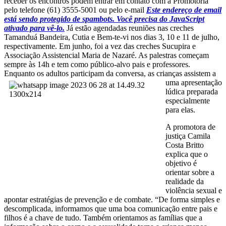
receber os encontros podem entrar em contato com a Promotoria
pelo telefone (61) 3555-5001 ou pelo e-mail
Este endereço de email
está sendo protegido de spambots. Você precisa do JavaScript
ativado para vê-lo.
Já estão agendadas reuniões nas creches
Tamanduá Bandeira, Cutia e Bem-te-vi nos dias 3, 10 e 11 de julho,
respectivamente. Em junho, foi a vez das creches Sucupira e
Associação Assistencial Maria de Nazaré. As palestras começam
sempre às 14h e tem como público-alvo pais e professores.
Enquanto os adultos participam da
conversa, as crianças assistem a
uma apresentação
lúdica preparada
especialmente
para elas.
A promotora de
justiça Camila
Costa Britto
explica que o
objetivo é
orientar sobre a
realidade da
violência sexual e
apontar estratégias de prevenção e de combate. “De forma simples e
descomplicada, informamos que uma boa comunicação entre pais e
filhos é a chave de tudo. Também orientamos as famílias que a