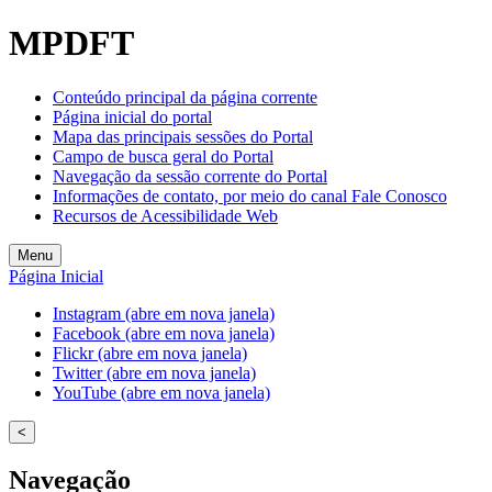
Welcome
MPDFT
to
All
in
Conteúdo principal da página corrente
One
Página inicial do portal
Accessibility
Mapa das principais sessões do Portal
screen
Campo de busca geral do Portal
reader.
Navegação da sessão corrente do Portal
To
Informações de contato, por meio do canal Fale Conosco
start
Recursos de Acessibilidade Web
the
All
Menu
in
Página Inicial
One
Accessibility
Instagram (abre em nova janela)
screen
Facebook (abre em nova janela)
reader,
Flickr (abre em nova janela)
press
Twitter (abre em nova janela)
"Ctrl
YouTube (abre em nova janela)
+
/".
<
This
shortcut
Navegação
activates