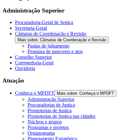
the
screen
Administração Superior
reader
to
Procuradoria-Geral de Justiça
help
Secretaria-Geral
you
Câmaras de Coordenação e Revisão
navigate
Mais sobre: Câmaras de Coordenação e Revisão
and
Pautas de julgamento
interact
Pesquisa de pareceres e atos
with
Conselho Superior
the
Corregedoria-Geral
content.
Ouvidoria
Atuação
Conheça o MPDFT
Mais sobre: Conheça o MPDFT
Administração Superior
Procuradorias de Justiça
Promotorias de Justiça
Promotorias de Justiça nas cidades
Núcleos e grupos
Programas e projetos
Organograma
Planejamento Estratégico