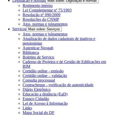
Legislação e normas
Mais sobre: Legislação e normas
Regimento interno
Lei Complementar nº 75/1993
Resolução nº 090/2009
Resoluções do CNMP
Atos, normas e julgamentos
Serviços
Mais sobre: Serviços
Atos, normas e julgamentos
Atualização de dados cadastrais de inativos e
pensionistas
Autenticar Neogab
Biblioteca
Boletins de Serviço
Caderno de Projetos e de Gestão de Edificações em
BIM
Certidão online - emissão
Certidão online – validação
Consulta processual
Contracheque - verificação de autenticidade
Diário Eletrônico
Educação a distância (EaD)
Espaço Cidadão
Lei de Acesso à Informação
Links
Mapa Social do DF