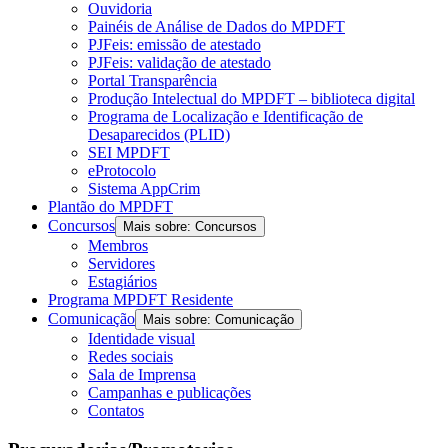
Ouvidoria
Painéis de Análise de Dados do MPDFT
PJFeis: emissão de atestado
PJFeis: validação de atestado
Portal Transparência
Produção Intelectual do MPDFT – biblioteca digital
Programa de Localização e Identificação de
Desaparecidos (PLID)
SEI MPDFT
eProtocolo
Sistema AppCrim
Plantão do MPDFT
Concursos
Mais sobre: Concursos
Membros
Servidores
Estagiários
Programa MPDFT Residente
Comunicação
Mais sobre: Comunicação
Identidade visual
Redes sociais
Sala de Imprensa
Campanhas e publicações
Contatos