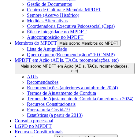
Gestão de Documentos
Centro de Cultura e Memória MPDFT
Sempre (Acervo Histórico)
Medidas Alternativas
Coordenadoria Executiva Psicossocial (Ceps)
Ética e integridade no MPDFT
Autocomposição no MPDFT
Membros do MPDFT
Mais sobre: Membros do MPDFT
Lista de Antiguidade
Quem é quem (Recomendação nº 10 CNMP)
MPDFT em Ação (ADIs, TACs, recomendações, etc)
Mais sobre: MPDFT em Ação (ADIs, TACs, recomendações,
etc)
ADIs
Recomendações
Recomendações (anteriores a outubro de 2024)
Termos de Ajustamento de Conduta
Termos de Ajustamento de Conduta (anteriores a 2024)
Recursos Constitucionais
Força-tarefa Covid-19
Estatísticas (a partir de 2013)
Consulta processual
LGPD no MPDFT
Recursos Constitucionais