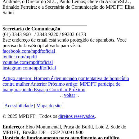
Andrade; o Diretor do SLU, Paulo Lemos; chefe da Ascom/SLU,
Erinaldo Ferreira; e a Secretária de Comunicação do MPDFT, Elisa
Salim.
__________________________________
Secretaria de Comunicação
(61) 3343-9601 / 3343-9220 / 99303-6173
Este endereço de email está sendo protegido de spambots. Você
precisa do JavaScript ativado para vê-lo.
facebook.com/mpdftoficial
twitter.com/mpdft
youtube.com/mpdftoficial
instagram.com/mpdftoficial
Artigo anterior: Homem é denunciado por tentativa de homicídio
contra mulher
Anterior
Próximo artigo: MPDFT participa de
inauguração do Espaço Conciliar
Próximo
.:
voltar
:.
|
Acessibilidade
|
Mapa do site
|
© 2025 MPDFT - Todos os
direitos reservados
.
Endereço:
Eixo Monumental, Praça do Buriti, Lote 2, Sede do
MPDFT, Brasília-DF – CEP 70.091-900
Horário de funcionamento para atendimento ao público