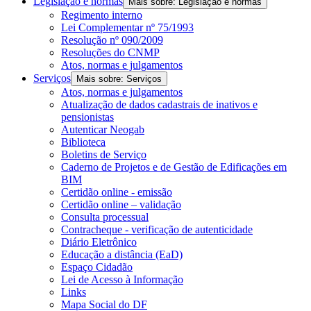
Legislação e normas
Mais sobre: Legislação e normas
Regimento interno
Lei Complementar nº 75/1993
Resolução nº 090/2009
Resoluções do CNMP
Atos, normas e julgamentos
Serviços
Mais sobre: Serviços
Atos, normas e julgamentos
Atualização de dados cadastrais de inativos e
pensionistas
Autenticar Neogab
Biblioteca
Boletins de Serviço
Caderno de Projetos e de Gestão de Edificações em
BIM
Certidão online - emissão
Certidão online – validação
Consulta processual
Contracheque - verificação de autenticidade
Diário Eletrônico
Educação a distância (EaD)
Espaço Cidadão
Lei de Acesso à Informação
Links
Mapa Social do DF