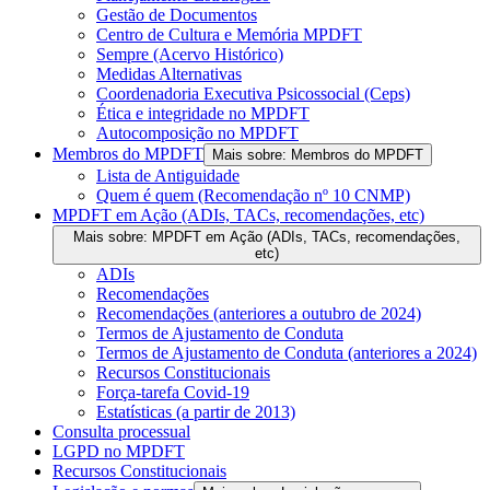
Gestão de Documentos
Centro de Cultura e Memória MPDFT
Sempre (Acervo Histórico)
Medidas Alternativas
Coordenadoria Executiva Psicossocial (Ceps)
Ética e integridade no MPDFT
Autocomposição no MPDFT
Membros do MPDFT
Mais sobre: Membros do MPDFT
Lista de Antiguidade
Quem é quem (Recomendação nº 10 CNMP)
MPDFT em Ação (ADIs, TACs, recomendações, etc)
Mais sobre: MPDFT em Ação (ADIs, TACs, recomendações,
etc)
ADIs
Recomendações
Recomendações (anteriores a outubro de 2024)
Termos de Ajustamento de Conduta
Termos de Ajustamento de Conduta (anteriores a 2024)
Recursos Constitucionais
Força-tarefa Covid-19
Estatísticas (a partir de 2013)
Consulta processual
LGPD no MPDFT
Recursos Constitucionais