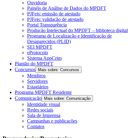
Ouvidoria
Painéis de Análise de Dados do MPDFT
PJFeis: emissão de atestado
PJFeis: validação de atestado
Portal Transparência
Produção Intelectual do MPDFT – biblioteca digital
Programa de Localização e Identificação de
Desaparecidos (PLID)
SEI MPDFT
eProtocolo
Sistema AppCrim
Plantão do MPDFT
Concursos
Mais sobre: Concursos
Membros
Servidores
Estagiários
Programa MPDFT Residente
Comunicação
Mais sobre: Comunicação
Identidade visual
Redes sociais
Sala de Imprensa
Campanhas e publicações
Contatos