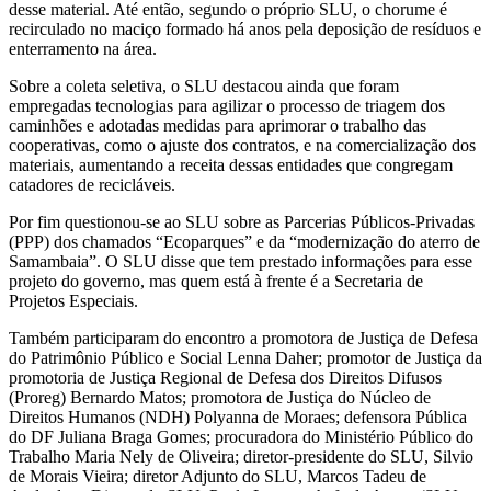
desse material. Até então, segundo o próprio SLU, o chorume é
recirculado no maciço formado há anos pela deposição de resíduos e
enterramento na área.
Sobre a coleta seletiva, o SLU destacou ainda que foram
empregadas tecnologias para agilizar o processo de triagem dos
caminhões e adotadas medidas para aprimorar o trabalho das
cooperativas, como o ajuste dos contratos, e na comercialização dos
materiais, aumentando a receita dessas entidades que congregam
catadores de recicláveis.
Por fim questionou-se ao SLU sobre as Parcerias Públicos-Privadas
(PPP) dos chamados “Ecoparques” e da “modernização do aterro de
Samambaia”. O SLU disse que tem prestado informações para esse
projeto do governo, mas quem está à frente é a Secretaria de
Projetos Especiais.
Também participaram do encontro a promotora de Justiça de Defesa
do Patrimônio Público e Social Lenna Daher; promotor de Justiça da
promotoria de Justiça Regional de Defesa dos Direitos Difusos
(Proreg) Bernardo Matos; promotora de Justiça do Núcleo de
Direitos Humanos (NDH) Polyanna de Moraes; defensora Pública
do DF Juliana Braga Gomes; procuradora do Ministério Público do
Trabalho Maria Nely de Oliveira; diretor-presidente do SLU, Silvio
de Morais Vieira; diretor Adjunto do SLU, Marcos Tadeu de