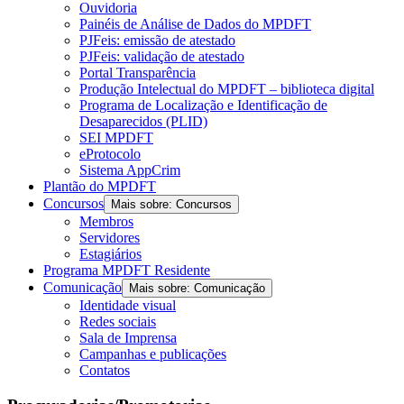
Ouvidoria
Painéis de Análise de Dados do MPDFT
PJFeis: emissão de atestado
PJFeis: validação de atestado
Portal Transparência
Produção Intelectual do MPDFT – biblioteca digital
Programa de Localização e Identificação de
Desaparecidos (PLID)
SEI MPDFT
eProtocolo
Sistema AppCrim
Plantão do MPDFT
Concursos
Mais sobre: Concursos
Membros
Servidores
Estagiários
Programa MPDFT Residente
Comunicação
Mais sobre: Comunicação
Identidade visual
Redes sociais
Sala de Imprensa
Campanhas e publicações
Contatos