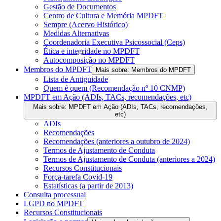
Gestão de Documentos
Centro de Cultura e Memória MPDFT
Sempre (Acervo Histórico)
Medidas Alternativas
Coordenadoria Executiva Psicossocial (Ceps)
Ética e integridade no MPDFT
Autocomposição no MPDFT
Membros do MPDFT
Mais sobre: Membros do MPDFT
Lista de Antiguidade
Quem é quem (Recomendação nº 10 CNMP)
MPDFT em Ação (ADIs, TACs, recomendações, etc)
Mais sobre: MPDFT em Ação (ADIs, TACs, recomendações,
etc)
ADIs
Recomendações
Recomendações (anteriores a outubro de 2024)
Termos de Ajustamento de Conduta
Termos de Ajustamento de Conduta (anteriores a 2024)
Recursos Constitucionais
Força-tarefa Covid-19
Estatísticas (a partir de 2013)
Consulta processual
LGPD no MPDFT
Recursos Constitucionais