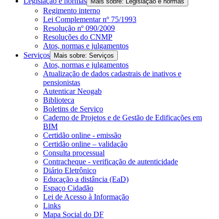
Legislação e normas
Mais sobre: Legislação e normas
Regimento interno
Lei Complementar nº 75/1993
Resolução nº 090/2009
Resoluções do CNMP
Atos, normas e julgamentos
Serviços
Mais sobre: Serviços
Atos, normas e julgamentos
Atualização de dados cadastrais de inativos e
pensionistas
Autenticar Neogab
Biblioteca
Boletins de Serviço
Caderno de Projetos e de Gestão de Edificações em
BIM
Certidão online - emissão
Certidão online – validação
Consulta processual
Contracheque - verificação de autenticidade
Diário Eletrônico
Educação a distância (EaD)
Espaço Cidadão
Lei de Acesso à Informação
Links
Mapa Social do DF