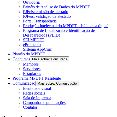
Ouvidoria
Painéis de Análise de Dados do MPDFT
PJFeis: emissão de atestado
PJFeis: validação de atestado
Portal Transparência
Produção Intelectual do MPDFT – biblioteca digital
Programa de Localização e Identificação de
Desaparecidos (PLID)
SEI MPDFT
eProtocolo
Sistema AppCrim
Plantão do MPDFT
Concursos
Mais sobre: Concursos
Membros
Servidores
Estagiários
Programa MPDFT Residente
Comunicação
Mais sobre: Comunicação
Identidade visual
Redes sociais
Sala de Imprensa
Campanhas e publicações
Contatos