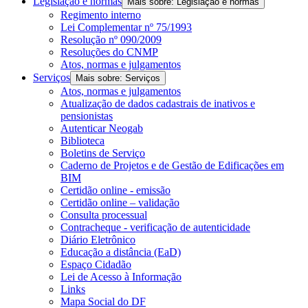
Legislação e normas
Mais sobre: Legislação e normas
Regimento interno
Lei Complementar nº 75/1993
Resolução nº 090/2009
Resoluções do CNMP
Atos, normas e julgamentos
Serviços
Mais sobre: Serviços
Atos, normas e julgamentos
Atualização de dados cadastrais de inativos e
pensionistas
Autenticar Neogab
Biblioteca
Boletins de Serviço
Caderno de Projetos e de Gestão de Edificações em
BIM
Certidão online - emissão
Certidão online – validação
Consulta processual
Contracheque - verificação de autenticidade
Diário Eletrônico
Educação a distância (EaD)
Espaço Cidadão
Lei de Acesso à Informação
Links
Mapa Social do DF