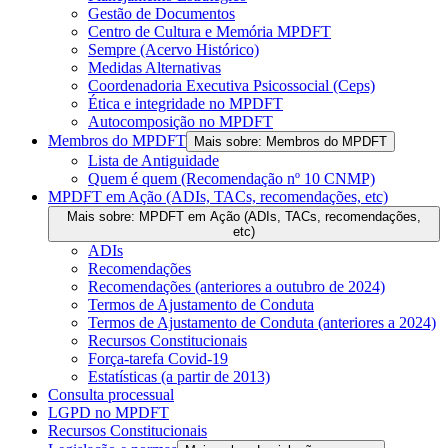
Gestão de Documentos
Centro de Cultura e Memória MPDFT
Sempre (Acervo Histórico)
Medidas Alternativas
Coordenadoria Executiva Psicossocial (Ceps)
Ética e integridade no MPDFT
Autocomposição no MPDFT
Membros do MPDFT
Mais sobre: Membros do MPDFT
Lista de Antiguidade
Quem é quem (Recomendação nº 10 CNMP)
MPDFT em Ação (ADIs, TACs, recomendações, etc)
Mais sobre: MPDFT em Ação (ADIs, TACs, recomendações,
etc)
ADIs
Recomendações
Recomendações (anteriores a outubro de 2024)
Termos de Ajustamento de Conduta
Termos de Ajustamento de Conduta (anteriores a 2024)
Recursos Constitucionais
Força-tarefa Covid-19
Estatísticas (a partir de 2013)
Consulta processual
LGPD no MPDFT
Recursos Constitucionais