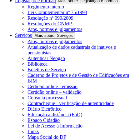
Legislação e normas
Mais sobre: Legislação e normas
Regimento interno
Lei Complementar nº 75/1993
Resolução nº 090/2009
Resoluções do CNMP
Atos, normas e julgamentos
Serviços
Mais sobre: Serviços
Atos, normas e julgamentos
Atualização de dados cadastrais de inativos e
pensionistas
Autenticar Neogab
Biblioteca
Boletins de Serviço
Caderno de Projetos e de Gestão de Edificações em
BIM
Certidão online - emissão
Certidão online – validação
Consulta processual
Contracheque - verificação de autenticidade
Diário Eletrônico
Educação a distância (EaD)
Espaço Cidadão
Lei de Acesso à Informação
Links
Mapa Social do DF