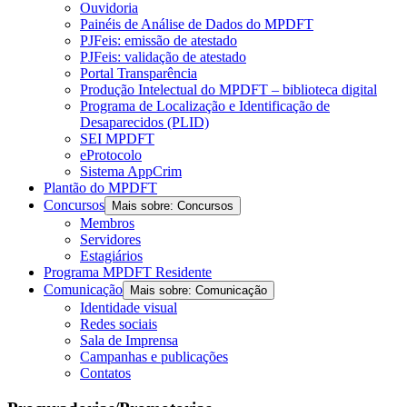
Ouvidoria
Painéis de Análise de Dados do MPDFT
PJFeis: emissão de atestado
PJFeis: validação de atestado
Portal Transparência
Produção Intelectual do MPDFT – biblioteca digital
Programa de Localização e Identificação de
Desaparecidos (PLID)
SEI MPDFT
eProtocolo
Sistema AppCrim
Plantão do MPDFT
Concursos
Mais sobre: Concursos
Membros
Servidores
Estagiários
Programa MPDFT Residente
Comunicação
Mais sobre: Comunicação
Identidade visual
Redes sociais
Sala de Imprensa
Campanhas e publicações
Contatos