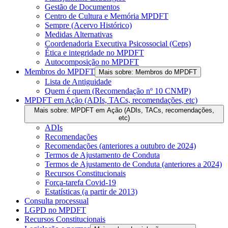
Gestão de Documentos
Centro de Cultura e Memória MPDFT
Sempre (Acervo Histórico)
Medidas Alternativas
Coordenadoria Executiva Psicossocial (Ceps)
Ética e integridade no MPDFT
Autocomposição no MPDFT
Membros do MPDFT
Mais sobre: Membros do MPDFT
Lista de Antiguidade
Quem é quem (Recomendação nº 10 CNMP)
MPDFT em Ação (ADIs, TACs, recomendações, etc)
Mais sobre: MPDFT em Ação (ADIs, TACs, recomendações,
etc)
ADIs
Recomendações
Recomendações (anteriores a outubro de 2024)
Termos de Ajustamento de Conduta
Termos de Ajustamento de Conduta (anteriores a 2024)
Recursos Constitucionais
Força-tarefa Covid-19
Estatísticas (a partir de 2013)
Consulta processual
LGPD no MPDFT
Recursos Constitucionais