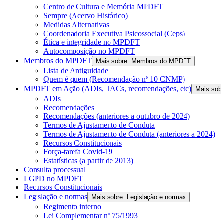
Centro de Cultura e Memória MPDFT
Sempre (Acervo Histórico)
Medidas Alternativas
Coordenadoria Executiva Psicossocial (Ceps)
Ética e integridade no MPDFT
Autocomposição no MPDFT
Membros do MPDFT
Mais sobre: Membros do MPDFT
Lista de Antiguidade
Quem é quem (Recomendação nº 10 CNMP)
MPDFT em Ação (ADIs, TACs, recomendações, etc)
Mais so
ADIs
Recomendações
Recomendações (anteriores a outubro de 2024)
Termos de Ajustamento de Conduta
Termos de Ajustamento de Conduta (anteriores a 2024)
Recursos Constitucionais
Força-tarefa Covid-19
Estatísticas (a partir de 2013)
Consulta processual
LGPD no MPDFT
Recursos Constitucionais
Legislação e normas
Mais sobre: Legislação e normas
Regimento interno
Lei Complementar nº 75/1993