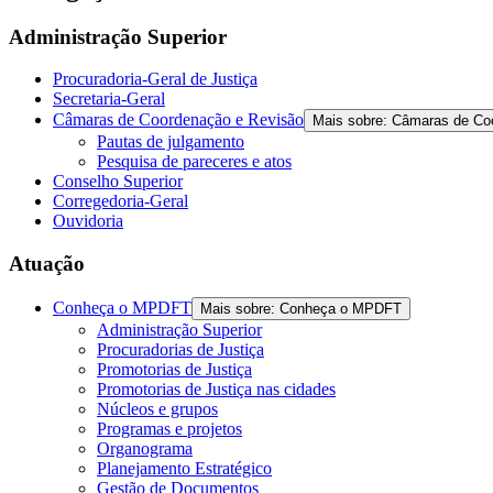
the
screen
Administração Superior
reader
to
Procuradoria-Geral de Justiça
help
Secretaria-Geral
you
Câmaras de Coordenação e Revisão
Mais sobre: Câmaras de Co
navigate
Pautas de julgamento
and
Pesquisa de pareceres e atos
interact
Conselho Superior
with
Corregedoria-Geral
the
Ouvidoria
content.
Atuação
Conheça o MPDFT
Mais sobre: Conheça o MPDFT
Administração Superior
Procuradorias de Justiça
Promotorias de Justiça
Promotorias de Justiça nas cidades
Núcleos e grupos
Programas e projetos
Organograma
Planejamento Estratégico
Gestão de Documentos