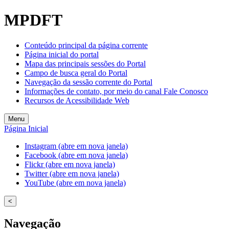
Welcome
MPDFT
to
All
in
Conteúdo principal da página corrente
One
Página inicial do portal
Accessibility
Mapa das principais sessões do Portal
screen
Campo de busca geral do Portal
reader.
Navegação da sessão corrente do Portal
To
Informações de contato, por meio do canal Fale Conosco
start
Recursos de Acessibilidade Web
the
All
Menu
in
Página Inicial
One
Accessibility
Instagram (abre em nova janela)
screen
Facebook (abre em nova janela)
reader,
Flickr (abre em nova janela)
press
Twitter (abre em nova janela)
"Ctrl
YouTube (abre em nova janela)
+
/".
<
This
shortcut
Navegação
activates