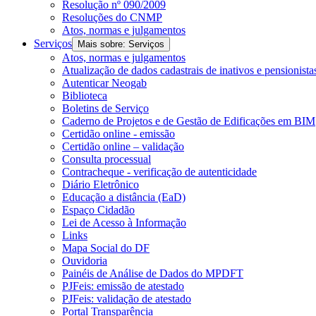
Resolução nº 090/2009
Resoluções do CNMP
Atos, normas e julgamentos
Serviços
Mais sobre: Serviços
Atos, normas e julgamentos
Atualização de dados cadastrais de inativos e pensionista
Autenticar Neogab
Biblioteca
Boletins de Serviço
Caderno de Projetos e de Gestão de Edificações em BIM
Certidão online - emissão
Certidão online – validação
Consulta processual
Contracheque - verificação de autenticidade
Diário Eletrônico
Educação a distância (EaD)
Espaço Cidadão
Lei de Acesso à Informação
Links
Mapa Social do DF
Ouvidoria
Painéis de Análise de Dados do MPDFT
PJFeis: emissão de atestado
PJFeis: validação de atestado
Portal Transparência