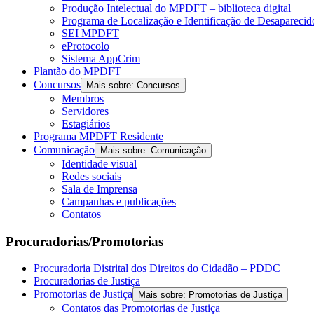
Produção Intelectual do MPDFT – biblioteca digital
Programa de Localização e Identificação de Desapareci
SEI MPDFT
eProtocolo
Sistema AppCrim
Plantão do MPDFT
Concursos
Mais sobre: Concursos
Membros
Servidores
Estagiários
Programa MPDFT Residente
Comunicação
Mais sobre: Comunicação
Identidade visual
Redes sociais
Sala de Imprensa
Campanhas e publicações
Contatos
Procuradorias/Promotorias
Procuradoria Distrital dos Direitos do Cidadão – PDDC
Procuradorias de Justiça
Promotorias de Justiça
Mais sobre: Promotorias de Justiça
Contatos das Promotorias de Justiça