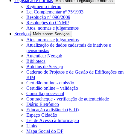
Legislação e normas
Mais sobre: Legislação e normas
Regimento interno
Lei Complementar nº 75/1993
Resolução nº 090/2009
Resoluções do CNMP
Atos, normas e julgamentos
Serviços
Mais sobre: Serviços
Atos, normas e julgamentos
Atualização de dados cadastrais de inativos e
pensionistas
Autenticar Neogab
Biblioteca
Boletins de Serviço
Caderno de Projetos e de Gestão de Edificações em
BIM
Certidão online - emissão
Certidão online – validação
Consulta processual
Contracheque - verificação de autenticidade
Diário Eletrônico
Educação a distância (EaD)
Espaço Cidadão
Lei de Acesso à Informação
Links
Mapa Social do DF