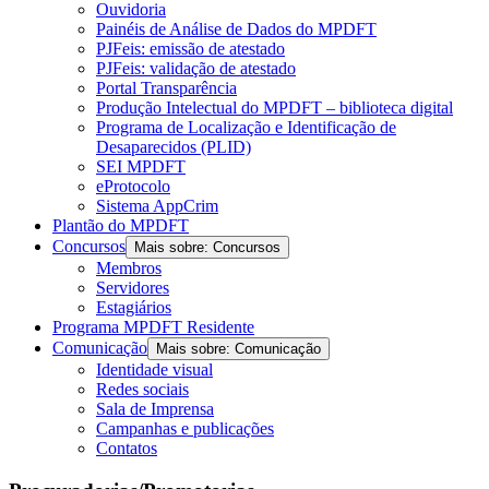
Ouvidoria
Painéis de Análise de Dados do MPDFT
PJFeis: emissão de atestado
PJFeis: validação de atestado
Portal Transparência
Produção Intelectual do MPDFT – biblioteca digital
Programa de Localização e Identificação de
Desaparecidos (PLID)
SEI MPDFT
eProtocolo
Sistema AppCrim
Plantão do MPDFT
Concursos
Mais sobre: Concursos
Membros
Servidores
Estagiários
Programa MPDFT Residente
Comunicação
Mais sobre: Comunicação
Identidade visual
Redes sociais
Sala de Imprensa
Campanhas e publicações
Contatos