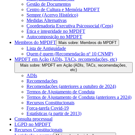
Gestão de Documentos
Centro de Cultura e Memória MPDFT
Sempre (Acervo Histórico)
Medidas Alternativas
Coordenadoria Executiva Psicossocial (Ceps)
Ética e integridade no MPDFT
Autocomposição no MPDFT
Membros do MPDFT
Mais sobre: Membros do MPDFT
Lista de Antiguidade
Quem é quem (Recomendação nº 10 CNMP)
MPDFT em Ação (ADIs, TACs, recomendações, etc)
Mais sobre: MPDFT em Ação (ADIs, TACs, recomendações,
etc)
ADIs
Recomendações
Recomendações (anteriores a outubro de 2024)
Termos de Ajustamento de Conduta
Termos de Ajustamento de Conduta (anteriores a 2024)
Recursos Constitucionais
Força-tarefa Covid-19
Estatísticas (a partir de 2013)
Consulta processual
LGPD no MPDFT
Recursos Constitucionais