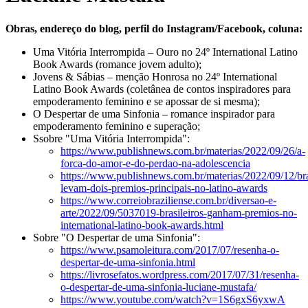
Obras, endereço do blog, perfil do Instagram/Facebook, coluna:
Uma Vitória Interrompida – Ouro no 24º International Latino
Book Awards (romance jovem adulto);
Jovens & Sábias – menção Honrosa no 24º International
Latino Book Awards (coletânea de contos inspiradores para
empoderamento feminino e se apossar de si mesma);
O Despertar de uma Sinfonia – romance inspirador para
empoderamento feminino e superação;
Ssobre "Uma Vitória Interrompida":
https://www.publishnews.com.br/materias/2022/09/26/a-
forca-do-amor-e-do-perdao-na-adolescencia
https://www.publishnews.com.br/materias/2022/09/12/bra
levam-dois-premios-principais-no-latino-awards
https://www.correiobraziliense.com.br/diversao-e-
arte/2022/09/5037019-brasileiros-ganham-premios-no-
international-latino-book-awards.html
Sobre "O Despertar de uma Sinfonia":
https://www.psamoleitura.com/2017/07/resenha-o-
despertar-de-uma-sinfonia.html
https://livrosefatos.wordpress.com/2017/07/31/resenha-
o-despertar-de-uma-sinfonia-luciane-mustafa/
https://www.youtube.com/watch?v=1S6gxS6yxwA