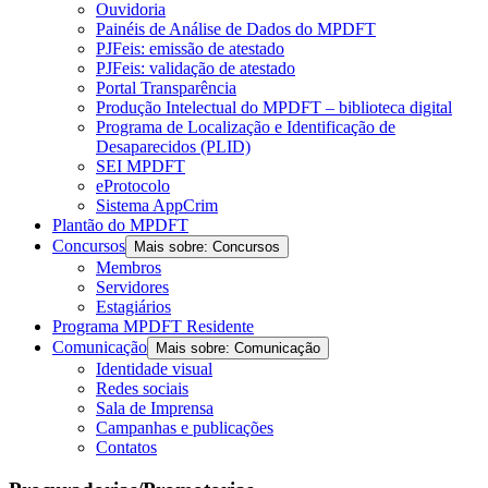
Ouvidoria
Painéis de Análise de Dados do MPDFT
PJFeis: emissão de atestado
PJFeis: validação de atestado
Portal Transparência
Produção Intelectual do MPDFT – biblioteca digital
Programa de Localização e Identificação de
Desaparecidos (PLID)
SEI MPDFT
eProtocolo
Sistema AppCrim
Plantão do MPDFT
Concursos
Mais sobre: Concursos
Membros
Servidores
Estagiários
Programa MPDFT Residente
Comunicação
Mais sobre: Comunicação
Identidade visual
Redes sociais
Sala de Imprensa
Campanhas e publicações
Contatos