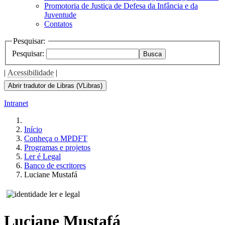
Promotoria de Justiça de Defesa da Infância e da
Juventude
Contatos
Pesquisar:
Pesquisar:
Busca
|
Acessibilidade
|
Abrir tradutor de Libras (VLibras)
Intranet
Início
Conheça o MPDFT
Programas e projetos
Ler é Legal
Banco de escritores
Luciane Mustafá
Luciane Mustafá