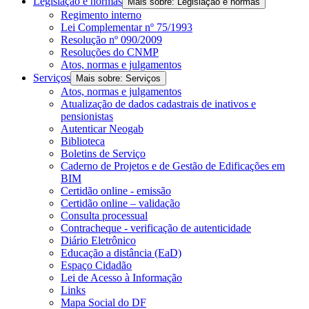
Legislação e normas
Mais sobre: Legislação e normas
Regimento interno
Lei Complementar nº 75/1993
Resolução nº 090/2009
Resoluções do CNMP
Atos, normas e julgamentos
Serviços
Mais sobre: Serviços
Atos, normas e julgamentos
Atualização de dados cadastrais de inativos e
pensionistas
Autenticar Neogab
Biblioteca
Boletins de Serviço
Caderno de Projetos e de Gestão de Edificações em
BIM
Certidão online - emissão
Certidão online – validação
Consulta processual
Contracheque - verificação de autenticidade
Diário Eletrônico
Educação a distância (EaD)
Espaço Cidadão
Lei de Acesso à Informação
Links
Mapa Social do DF