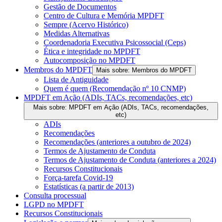
Gestão de Documentos
Centro de Cultura e Memória MPDFT
Sempre (Acervo Histórico)
Medidas Alternativas
Coordenadoria Executiva Psicossocial (Ceps)
Ética e integridade no MPDFT
Autocomposição no MPDFT
Membros do MPDFT
Mais sobre: Membros do MPDFT
Lista de Antiguidade
Quem é quem (Recomendação nº 10 CNMP)
MPDFT em Ação (ADIs, TACs, recomendações, etc)
Mais sobre: MPDFT em Ação (ADIs, TACs, recomendações,
etc)
ADIs
Recomendações
Recomendações (anteriores a outubro de 2024)
Termos de Ajustamento de Conduta
Termos de Ajustamento de Conduta (anteriores a 2024)
Recursos Constitucionais
Força-tarefa Covid-19
Estatísticas (a partir de 2013)
Consulta processual
LGPD no MPDFT
Recursos Constitucionais