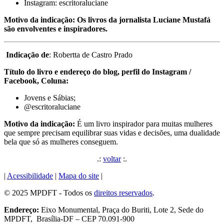
Instagram: escritoraluciane
Motivo da indicação:
Os livros da jornalista Luciane Mustafá
são envolventes e inspiradores.
Indicação de
: Robertta de Castro Prado
Título do livro e endereço do blog, perfil do Instagram /
Facebook, Coluna
:
Jovens e Sábias;
@escritoraluciane
Motivo da indicação:
É um livro inspirador para muitas mulheres
que sempre precisam equilibrar suas vidas e decisões, uma dualidade
bela que só as mulheres conseguem.
.:
voltar
:.
|
Acessibilidade
|
Mapa do site
|
© 2025 MPDFT - Todos os
direitos reservados
.
Endereço:
Eixo Monumental, Praça do Buriti, Lote 2, Sede do
MPDFT, Brasília-DF – CEP 70.091-900