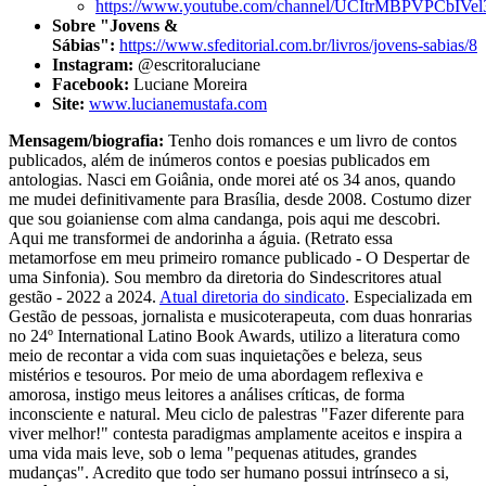
https://www.youtube.com/channel/UCItrMBPVPCbI
Sobre "Jovens &
Sábias":
https://www.sfeditorial.com.br/livros/jovens-sabias/8
Instagram:
@escritoraluciane
Facebook:
Luciane Moreira
Site:
www.lucianemustafa.com
Mensagem/b
iografia:
Tenho dois romances e um livro de contos
publicados, além de inúmeros contos e poesias publicados em
antologias. Nasci em Goiânia, onde morei até os 34 anos, quando
me mudei definitivamente para Brasília, desde 2008. Costumo dizer
que sou goianiense com alma candanga, pois aqui me descobri.
Aqui me transformei de andorinha a águia. (Retrato essa
metamorfose em meu primeiro romance publicado - O Despertar de
uma Sinfonia). Sou membro da diretoria do Sindescritores atual
gestão - 2022 a 2024.
Atual diretoria do sindicato
. Especializada em
Gestão de pessoas, jornalista e musicoterapeuta, com duas honrarias
no 24º International Latino Book Awards, utilizo a literatura como
meio de recontar a vida com suas inquietações e beleza, seus
mistérios e tesouros. Por meio de uma abordagem reflexiva e
amorosa, instigo meus leitores a análises críticas, de forma
inconsciente e natural. Meu ciclo de palestras "Fazer diferente para
viver melhor!" contesta paradigmas amplamente aceitos e inspira a
uma vida mais leve, sob o lema "pequenas atitudes, grandes
mudanças". Acredito que todo ser humano possui intrínseco a si,