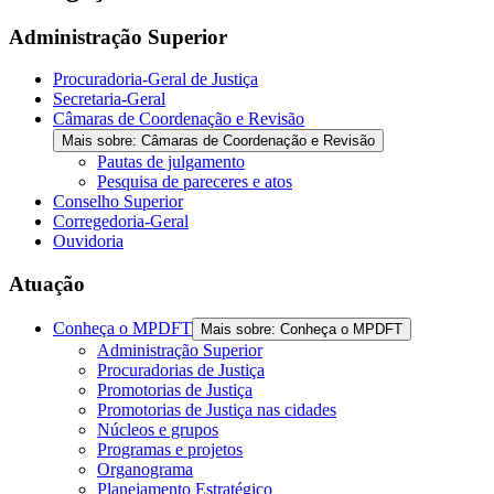
the
screen
Administração Superior
reader
to
Procuradoria-Geral de Justiça
help
Secretaria-Geral
you
Câmaras de Coordenação e Revisão
navigate
Mais sobre: Câmaras de Coordenação e Revisão
and
Pautas de julgamento
interact
Pesquisa de pareceres e atos
with
Conselho Superior
the
Corregedoria-Geral
content.
Ouvidoria
Atuação
Conheça o MPDFT
Mais sobre: Conheça o MPDFT
Administração Superior
Procuradorias de Justiça
Promotorias de Justiça
Promotorias de Justiça nas cidades
Núcleos e grupos
Programas e projetos
Organograma
Planejamento Estratégico