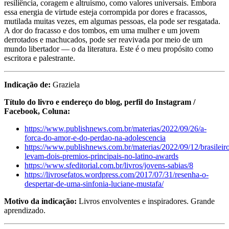
resiliência, coragem e altruísmo, como valores universais. Embora
essa energia de virtude esteja corrompida por dores e fracassos,
mutilada muitas vezes, em algumas pessoas, ela pode ser resgatada.
A dor do fracasso e dos tombos, em uma mulher e um jovem
derrotados e machucados, pode ser reavivada por meio de um
mundo libertador — o da literatura. Este é o meu propósito como
escritora e palestrante.
Indicação de:
Graziela
Título do livro e endereço do blog, perfil do Instagram /
Facebook, Coluna:
https://www.publishnews.com.br/materias/2022/09/26/a-
forca-do-amor-e-do-perdao-na-adolescencia
https://www.publishnews.com.br/materias/2022/09/12/brasileiro
levam-dois-premios-principais-no-latino-awards
https://www.sfeditorial.com.br/livros/jovens-sabias/8
https://livrosefatos.wordpress.com/2017/07/31/resenha-o-
despertar-de-uma-sinfonia-luciane-mustafa/
Motivo da indicação:
Livros envolventes e inspiradores. Grande
aprendizado.