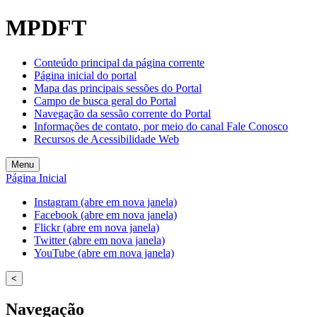
Welcome
MPDFT
to
All
in
Conteúdo principal da página corrente
One
Página inicial do portal
Accessibility
Mapa das principais sessões do Portal
screen
Campo de busca geral do Portal
reader.
Navegação da sessão corrente do Portal
To
Informações de contato, por meio do canal Fale Conosco
start
Recursos de Acessibilidade Web
the
All
Menu
in
Página Inicial
One
Accessibility
Instagram (abre em nova janela)
screen
Facebook (abre em nova janela)
reader,
Flickr (abre em nova janela)
press
Twitter (abre em nova janela)
"Ctrl
YouTube (abre em nova janela)
+
/".
<
This
shortcut
Navegação
activates