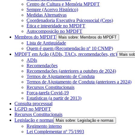
Centro de Cultura e Memória MPDFT
Sempre (Acervo Histórico)
Medidas Alternativas
Coordenadoria Executiva Psicossocial (Ceps)
Ética e integridade no MPDFT
Autocomposição no MPDFT
Membros do MPDFT
Mais sobre: Membros do MPDFT
Lista de Antiguidade
Quem é quem (Recomendação nº 10 CNMP)
MPDFT em Ação (ADIs, TACs, recomendações, etc)
Mais so
ADIs
Recomendações
Recomendações (anteriores a outubro de 2024)
Termos de Ajustamento de Conduta
Termos de Ajustamento de Conduta (anteriores a 2024)
Recursos Constitucionais
Força-tarefa Covid-19
Estatísticas (a partir de 2013)
Consulta processual
LGPD no MPDFT
Recursos Constitucionais
Legislação e normas
Mais sobre: Legislação e normas
Regimento interno
Lei Complementar nº 75/1993