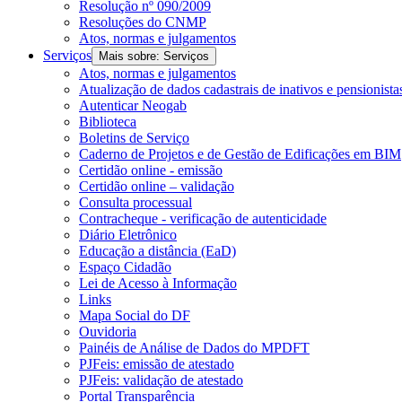
Resolução nº 090/2009
Resoluções do CNMP
Atos, normas e julgamentos
Serviços
Mais sobre: Serviços
Atos, normas e julgamentos
Atualização de dados cadastrais de inativos e pensionista
Autenticar Neogab
Biblioteca
Boletins de Serviço
Caderno de Projetos e de Gestão de Edificações em BIM
Certidão online - emissão
Certidão online – validação
Consulta processual
Contracheque - verificação de autenticidade
Diário Eletrônico
Educação a distância (EaD)
Espaço Cidadão
Lei de Acesso à Informação
Links
Mapa Social do DF
Ouvidoria
Painéis de Análise de Dados do MPDFT
PJFeis: emissão de atestado
PJFeis: validação de atestado
Portal Transparência