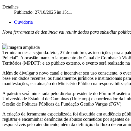
Detalhes
Publicado: 27/10/2025 às 15:11
Ouvidoria
Nova ferramenta de denúncia vai reunir dados para subsidiar políticas
Terminam nesta segunda-feira, 27 de outubro, as inscrições para a pa
Policial”. A ocasião marca o lançamento do Canal de Combate à Violênc
Territórios (MPDFT) e ao público externo, o evento será realizado na 
Além de divulgar o novo canal e incentivar seu uso consciente, o event
base em dados recentes; os fundamentos jurídicos e institucionais par
manifestações; e a atuação do Ministério Público na responsabilizaçã
A palestra será ministrada pelo diretor-presidente do Fórum Brasilei
Universidade Estadual de Campinas (Unicamp) e coordenador da linha 
Gestão de Políticas Públicas da Fundação Getúlio Vargas (FGV).
A criação da ferramenta especializada foi discutida em audiência pú
registrar e encaminhar denúncias de abusos cometidos por agentes de 
responsáveis pelo atendimento, além da definição do fluxo de encam