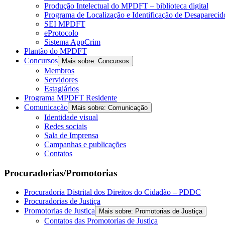
Produção Intelectual do MPDFT – biblioteca digital
Programa de Localização e Identificação de Desapareci
SEI MPDFT
eProtocolo
Sistema AppCrim
Plantão do MPDFT
Concursos
Mais sobre: Concursos
Membros
Servidores
Estagiários
Programa MPDFT Residente
Comunicação
Mais sobre: Comunicação
Identidade visual
Redes sociais
Sala de Imprensa
Campanhas e publicações
Contatos
Procuradorias/Promotorias
Procuradoria Distrital dos Direitos do Cidadão – PDDC
Procuradorias de Justiça
Promotorias de Justiça
Mais sobre: Promotorias de Justiça
Contatos das Promotorias de Justiça