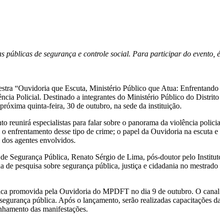
 públicas de segurança e controle social. Para participar do evento, é
lestra “Ouvidoria que Escuta, Ministério Público que Atua: Enfrentando
ia Policial. Destinado a integrantes do Ministério Público do Distrito
próxima quinta-feira, 30 de outubro, na sede da instituição.
o reunirá especialistas para falar sobre o panorama da violência polici
a o enfrentamento desse tipo de crime; o papel da Ouvidoria na escuta e
o dos agentes envolvidos.
ro de Segurança Pública, Renato Sérgio de Lima, pós-doutor pelo Instit
de pesquisa sobre segurança pública, justiça e cidadania no mestrado 
blica promovida pela Ouvidoria do MPDFT no dia 9 de outubro. O canal 
segurança pública. Após o lançamento, serão realizadas capacitações d
inhamento das manifestações.