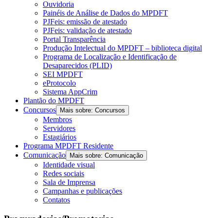
Ouvidoria
Painéis de Análise de Dados do MPDFT
PJFeis: emissão de atestado
PJFeis: validação de atestado
Portal Transparência
Produção Intelectual do MPDFT – biblioteca digital
Programa de Localização e Identificação de
Desaparecidos (PLID)
SEI MPDFT
eProtocolo
Sistema AppCrim
Plantão do MPDFT
Concursos
Mais sobre: Concursos
Membros
Servidores
Estagiários
Programa MPDFT Residente
Comunicação
Mais sobre: Comunicação
Identidade visual
Redes sociais
Sala de Imprensa
Campanhas e publicações
Contatos