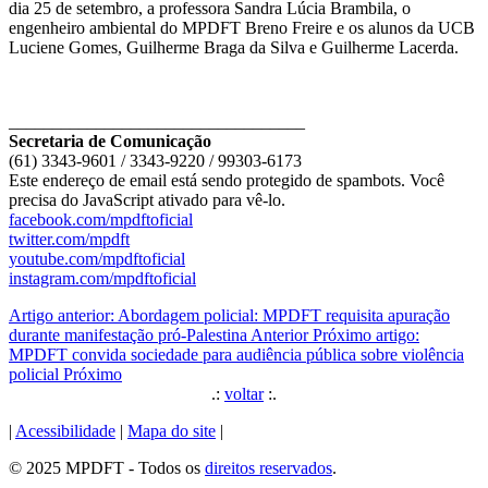
dia 25 de setembro, a professora Sandra Lúcia Brambila, o
engenheiro ambiental do MPDFT Breno Freire e os alunos da UCB
Luciene Gomes, Guilherme Braga da Silva e Guilherme Lacerda.
__________________________________
Secretaria de Comunicação
(61) 3343-9601 / 3343-9220 / 99303-6173
Este endereço de email está sendo protegido de spambots. Você
precisa do JavaScript ativado para vê-lo.
facebook.com/mpdftoficial
twitter.com/mpdft
youtube.com/mpdftoficial
instagram.com/mpdftoficial
Artigo anterior: Abordagem policial: MPDFT requisita apuração
durante manifestação pró-Palestina
Anterior
Próximo artigo:
MPDFT convida sociedade para audiência pública sobre violência
policial
Próximo
.:
voltar
:.
|
Acessibilidade
|
Mapa do site
|
© 2025 MPDFT - Todos os
direitos reservados
.