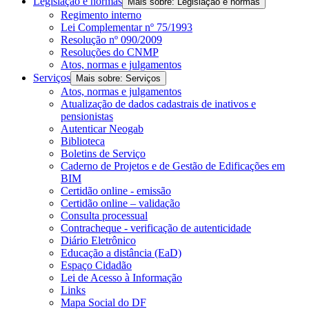
Legislação e normas
Mais sobre: Legislação e normas
Regimento interno
Lei Complementar nº 75/1993
Resolução nº 090/2009
Resoluções do CNMP
Atos, normas e julgamentos
Serviços
Mais sobre: Serviços
Atos, normas e julgamentos
Atualização de dados cadastrais de inativos e
pensionistas
Autenticar Neogab
Biblioteca
Boletins de Serviço
Caderno de Projetos e de Gestão de Edificações em
BIM
Certidão online - emissão
Certidão online – validação
Consulta processual
Contracheque - verificação de autenticidade
Diário Eletrônico
Educação a distância (EaD)
Espaço Cidadão
Lei de Acesso à Informação
Links
Mapa Social do DF