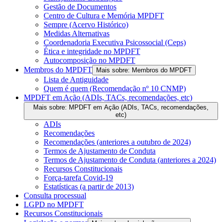
Gestão de Documentos
Centro de Cultura e Memória MPDFT
Sempre (Acervo Histórico)
Medidas Alternativas
Coordenadoria Executiva Psicossocial (Ceps)
Ética e integridade no MPDFT
Autocomposição no MPDFT
Membros do MPDFT
Mais sobre: Membros do MPDFT
Lista de Antiguidade
Quem é quem (Recomendação nº 10 CNMP)
MPDFT em Ação (ADIs, TACs, recomendações, etc)
Mais sobre: MPDFT em Ação (ADIs, TACs, recomendações,
etc)
ADIs
Recomendações
Recomendações (anteriores a outubro de 2024)
Termos de Ajustamento de Conduta
Termos de Ajustamento de Conduta (anteriores a 2024)
Recursos Constitucionais
Força-tarefa Covid-19
Estatísticas (a partir de 2013)
Consulta processual
LGPD no MPDFT
Recursos Constitucionais