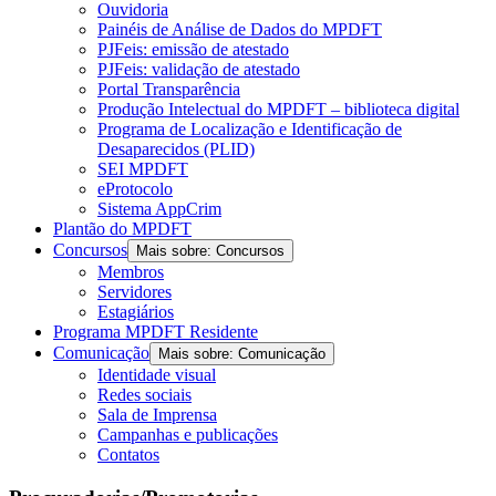
Ouvidoria
Painéis de Análise de Dados do MPDFT
PJFeis: emissão de atestado
PJFeis: validação de atestado
Portal Transparência
Produção Intelectual do MPDFT – biblioteca digital
Programa de Localização e Identificação de
Desaparecidos (PLID)
SEI MPDFT
eProtocolo
Sistema AppCrim
Plantão do MPDFT
Concursos
Mais sobre: Concursos
Membros
Servidores
Estagiários
Programa MPDFT Residente
Comunicação
Mais sobre: Comunicação
Identidade visual
Redes sociais
Sala de Imprensa
Campanhas e publicações
Contatos