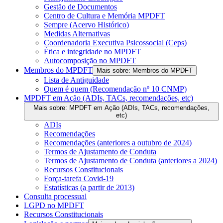
Gestão de Documentos
Centro de Cultura e Memória MPDFT
Sempre (Acervo Histórico)
Medidas Alternativas
Coordenadoria Executiva Psicossocial (Ceps)
Ética e integridade no MPDFT
Autocomposição no MPDFT
Membros do MPDFT
Mais sobre: Membros do MPDFT
Lista de Antiguidade
Quem é quem (Recomendação nº 10 CNMP)
MPDFT em Ação (ADIs, TACs, recomendações, etc)
Mais sobre: MPDFT em Ação (ADIs, TACs, recomendações,
etc)
ADIs
Recomendações
Recomendações (anteriores a outubro de 2024)
Termos de Ajustamento de Conduta
Termos de Ajustamento de Conduta (anteriores a 2024)
Recursos Constitucionais
Força-tarefa Covid-19
Estatísticas (a partir de 2013)
Consulta processual
LGPD no MPDFT
Recursos Constitucionais