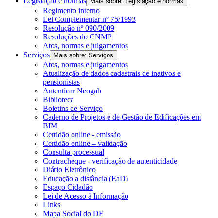
Legislação e normas
Mais sobre: Legislação e normas
Regimento interno
Lei Complementar nº 75/1993
Resolução nº 090/2009
Resoluções do CNMP
Atos, normas e julgamentos
Serviços
Mais sobre: Serviços
Atos, normas e julgamentos
Atualização de dados cadastrais de inativos e
pensionistas
Autenticar Neogab
Biblioteca
Boletins de Serviço
Caderno de Projetos e de Gestão de Edificações em
BIM
Certidão online - emissão
Certidão online – validação
Consulta processual
Contracheque - verificação de autenticidade
Diário Eletrônico
Educação a distância (EaD)
Espaço Cidadão
Lei de Acesso à Informação
Links
Mapa Social do DF